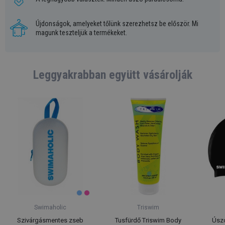
Újdonságok, amelyeket tőlünk szerezhetsz be először. Mi
magunk teszteljük a termékeket.
Leggyakrabban együtt vásárolják
Swimaholic
Triswim
Szivárgásmentes zseb
Tusfürdő Triswim Body
Úsz