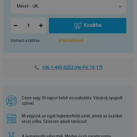
Kosárba
Várható szállítás:
A beszállítónál
+36-1-445-0252
(Hé-Pé: 10-17)
Csere vagy 30 napon belüli visszaküldés. Vásárolj nyugodt
szívvel.
Mi vagyunk az egyik legkedveltebb üzlet, amely az úszókat
veszi célba. Szívesen adunk tanácsot.
A legnagyobb választék. Minden úszó paradicsoma.