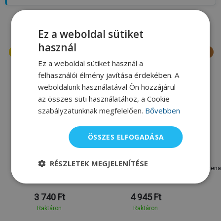
A márka legkeresettebb terméke
Ez a weboldal sütiket
használ
Ez a weboldal sütiket használ a
felhasználói élmény javítása érdekében. A
weboldalunk használatával Ön hozzájárul
az összes süti használatához, a Cookie
szabályzatunknak megfelelően.
Bővebben
ÖSSZES ELFOGADÁSA
Arena
Arena
RÉSZLETEK MEGJELENÍTÉSE
Úszósapka Arena Classic
Úszószemüveg tok Arena
Arena
Silicone cap
Goggle Case
3 740 Ft
4 945 Ft
Raktáron
Raktáron