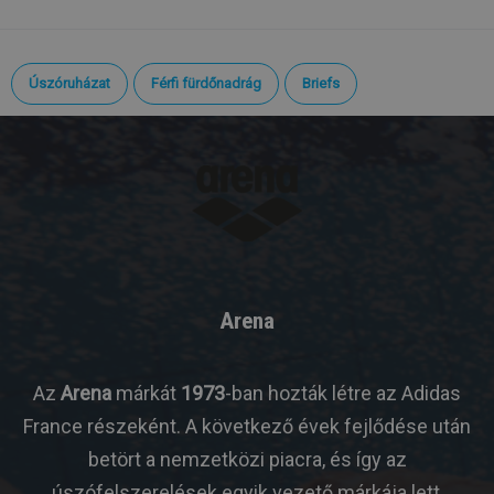
Úszóruházat
Férfi fürdőnadrág
Briefs
Arena
Az
Arena
márkát
1973
-ban hozták létre az Adidas
France részeként. A következő évek fejlődése után
betört a nemzetközi piacra, és így az
úszófelszerelések egyik vezető márkája lett,