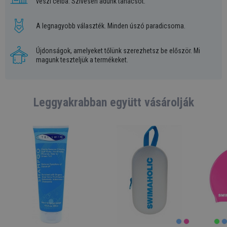
veszi célba. Szívesen adunk tanácsot.
A legnagyobb választék. Minden úszó paradicsoma.
Újdonságok, amelyeket tőlünk szerezhetsz be először. Mi
magunk teszteljük a termékeket.
Leggyakrabban együtt vásárolják