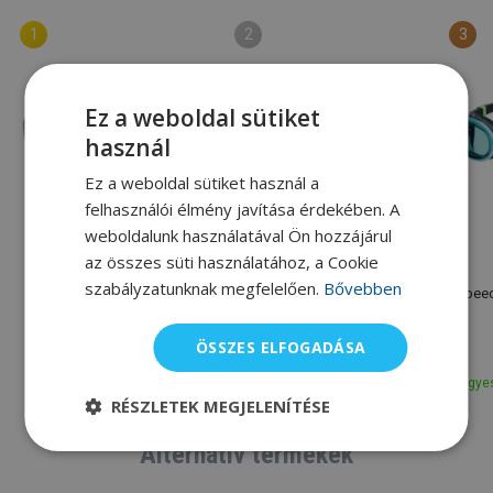
Ez a weboldal sütiket
használ
Ez a weboldal sütiket használ a
felhasználói élmény javítása érdekében. A
weboldalunk használatával Ön hozzájárul
az összes süti használatához, a Cookie
Speedo
Speedo
szabályzatunknak megfelelően.
Bővebben
Speedo Biofuse 2.0
Speedo Fastskin Hyper
Speed
Elite Mirror
ÖSSZES ELFOGADÁSA
8 100 Ft
19 520 Ft
9 000 Ft
22 530 Ft
Egyes
Raktáron
Raktáron
RÉSZLETEK MEGJELENÍTÉSE
Alternatív termékek