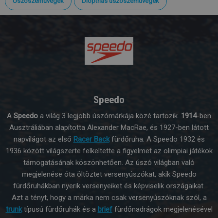
Úszószemüvegek
Dioptriás úszószemüvegek
Speedo
A
Speedo
a világ 3 legjobb úszómárkája közé tartozik.
1914
-ben
Ausztráliában alapította Alexander MacRae, és 1927-ben látott
napvilágot az első
Racer Back
fürdőruha. A Speedo 1932 és
1936 között világszerte felkeltette a figyelmet az olimpiai játékok
támogatásának köszönhetően. Az úszó világban való
megjelenése óta öltöztet versenyúszókat, akik Speedo
fürdőruhákban nyerik versenyeiket és képviselik országaikat.
Azt a tényt, hogy a márka nem csak versenyúszóknak szól, a
trunk
típusú fürdőruhák és a
brief
fürdőnadrágok megjelenésével