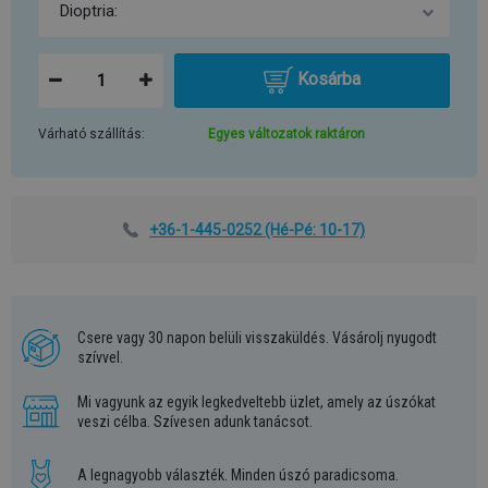
Kosárba
Várható szállítás:
Egyes változatok raktáron
+36-1-445-0252
(Hé-Pé: 10-17)
Csere vagy 30 napon belüli visszaküldés. Vásárolj nyugodt
szívvel.
Mi vagyunk az egyik legkedveltebb üzlet, amely az úszókat
veszi célba. Szívesen adunk tanácsot.
A legnagyobb választék. Minden úszó paradicsoma.