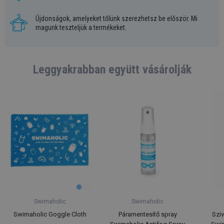
Újdonságok, amelyeket tőlünk szerezhetsz be először. Mi
magunk teszteljük a termékeket.
Leggyakrabban együtt vásárolják
Swimaholic
Swimaholic
Swimaholic Goggle Cloth
Páramentesítő spray
Szi