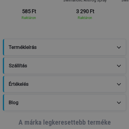
Swimaholic Antifog Spray
Swim
585 Ft
3 290 Ft
Raktáron
Raktáron
Termékleírás
Szállítás
Értékelés
Blog
A márka legkeresettebb terméke