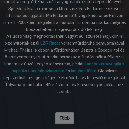
mutatta meg. A felhasznált anyagok fokozatos fejlesztésével a
Speedo a kiváló minőségű klórrezisztens Endurance szövet
kifejlesztéséig jutott. Ma Endurance10 vagy Endurance+ néven
ismert. 2000-ben megjelent a Fastskin fürdőruha márka, melynek
köszönhetően világrekordok dőltek meg.
Az úszó világ meghódításának vágyát 80. születésnapjukon is
bizonyították az új
LZR Racer
versenyfürdőruha bemutatásával.
Michael Phelps is ebben a fürdőruhában úszott a Speedo-tól és
8 aranyérmet nyert. A márka nemcsak a fürdőruhákra fókuszál,
hanem az úszók egyéb igényeire is, például
úszószemüvegekre
,
sapkákra
,
segédeszközökre
és
kiegészítőkre
. Globálisan
népszerűsíti az egészséges életmódot a vízben való mozgással,
folyamatosan halad előre és nem csak a versenyúszókkal néz
szembe.
Több