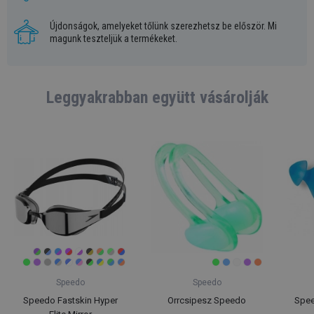
Újdonságok, amelyeket tőlünk szerezhetsz be először. Mi
magunk teszteljük a termékeket.
Leggyakrabban együtt vásárolják
Speedo
Speedo
Speedo Fastskin Hyper
Orrcsipesz Speedo
Spee