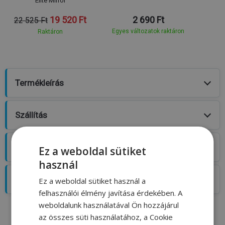
Elite Mirror
19 520 Ft
2 690 Ft
22 525 Ft
Egyes változatok raktáron
Raktáron
Termékleírás
Szállítás
Értékelés
Ez a weboldal sütiket
1
használ
Blog
Ez a weboldal sütiket használ a
felhasználói élmény javítása érdekében. A
weboldalunk használatával Ön hozzájárul
A márka legkeresettebb terméke
az összes süti használatához, a Cookie