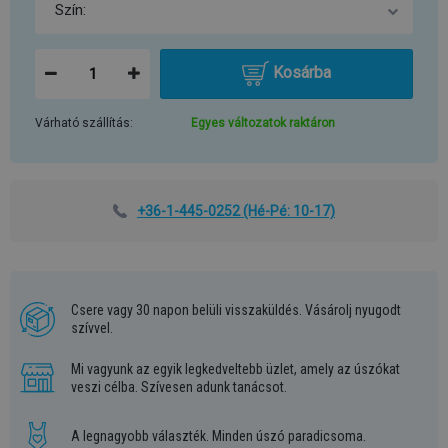
Kosárba
Várható szállítás:
Egyes változatok raktáron
+36-1-445-0252
(Hé-Pé: 10-17)
Csere vagy 30 napon belüli visszaküldés. Vásárolj nyugodt
szívvel.
Mi vagyunk az egyik legkedveltebb üzlet, amely az úszókat
veszi célba. Szívesen adunk tanácsot.
A legnagyobb választék. Minden úszó paradicsoma.