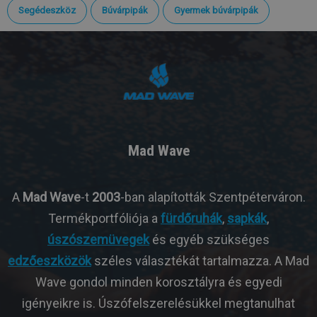
Segédeszköz
Búvárpipák
Gyermek búvárpipák
Mad Wave
A
Mad Wave
-t
2003
-ban alapították Szentpéterváron.
Termékportfóliója a
fürdőruhák
,
sapkák
,
úszószemüvegek
és egyéb szükséges
edzőeszközök
széles választékát tartalmazza. A Mad
Wave gondol minden korosztályra és egyedi
igényeikre is. Úszófelszerelésükkel megtanulhat