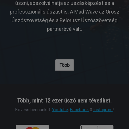
úszni, abszolválhatja az úszásképzést és a
professzionális úszást is. A Mad Wave az Orosz
Úszószövetség és a Belorusz Úszószövetség
partnerévé vált.
Több
Több, mint 12 ezer úszó nem tévedhet.
Kövess bennünket:
Youtube
,
Facebook
0
Instagram
!