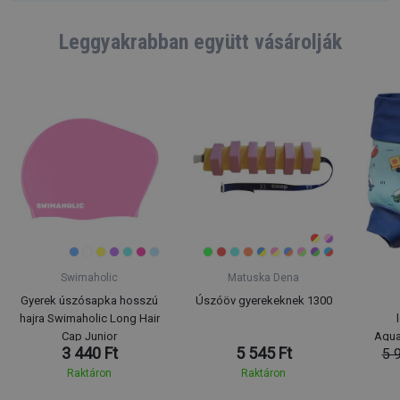
Leggyakrabban együtt vásárolják
Swimaholic
Matuska Dena
Gyerek úszósapka hosszú
Úszóöv gyerekeknek 1300
hajra Swimaholic Long Hair
Cap Junior
Aqua
3 440 Ft
5 545 Ft
5 
Raktáron
Raktáron