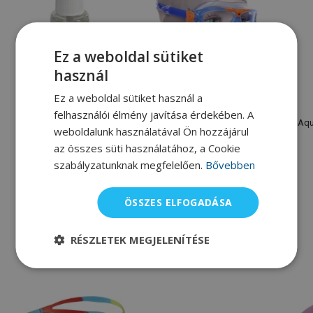
Ez a weboldal sütiket
használ
Ez a weboldal sütiket használ a
Aqua sphere
Aqua sphere
felhasználói élmény javítása érdekében. A
Aqua Sphere Scubapro
Gyermek úszószemüveg
Aqu
weboldalunk használatával Ön hozzájárul
Antifog
Aqua Sphere Vista Junior
az összes süti használatához, a Cookie
4 045 Ft
11 405 Ft
szabályzatunknak megfelelően.
Bővebben
Raktáron
Raktáron
ÖSSZES ELFOGADÁSA
Alternatív termékek
RÉSZLETEK MEGJELENÍTÉSE