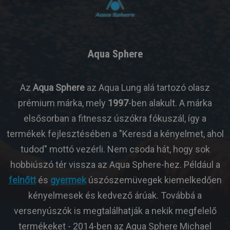
Aqua Sphere
Az
Aqua Sphere
az Aqua Lung alá tartozó olasz
prémium márka, mely
1997
-ben alakult. A márka
elsősorban a fitnessz úszókra fókuszál, így a
termékek fejlesztésében a "Keresd a kényelmet, ahol
tudod" mottó vezérli. Nem csoda hát, hogy sok
hobbiúszó tér vissza az Aqua Sphere-hez. Például a
felnőtt
és
gyermek
úszószemüvegek kiemelkedően
kényelmesek és kedvező árúak. Továbbá a
versenyúszók is megtalálhatják a nekik megfelelő
termékeket - 2014-ben az Aqua Sphere Michael