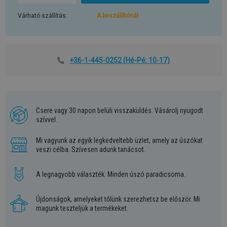
Várható szállítás:
A beszállítónál
+36-1-445-0252
(Hé-Pé: 10-17)
Csere vagy 30 napon belüli visszaküldés. Vásárolj nyugodt
szívvel.
Mi vagyunk az egyik legkedveltebb üzlet, amely az úszókat
veszi célba. Szívesen adunk tanácsot.
A legnagyobb választék. Minden úszó paradicsoma.
Újdonságok, amelyeket tőlünk szerezhetsz be először. Mi
magunk teszteljük a termékeket.