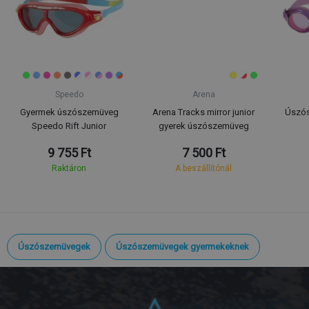
Speedo
Arena
Gyermek úszószemüveg
Arena Tracks mirror junior
Úszós
Speedo Rift Junior
gyerek úszószemüveg
9 755 Ft
7 500 Ft
Raktáron
A beszállítónál
Úszószemüvegek
Úszószemüvegek gyermekeknek