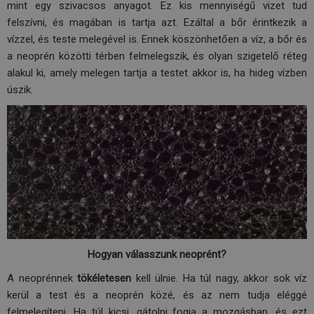
mint egy szivacsos anyagot. Ez kis mennyiségű vizet tud
felszívni, és magában is tartja azt. Ezáltal a bőr érintkezik a
vízzel, és teste melegével is. Ennek köszönhetően a víz, a bőr és
a neoprén közötti térben felmelegszik, és olyan szigetelő réteg
alakul ki, amely melegen tartja a testet akkor is, ha hideg vízben
úszik.
Hogyan válasszunk neoprént?
A neoprénnek
tökéletesen
kell ülnie. Ha túl nagy, akkor sok víz
kerül a test és a neoprén közé, és az nem tudja eléggé
felmelegíteni. Ha túl kicsi, gátolni fogja a mozgásban, és ezt