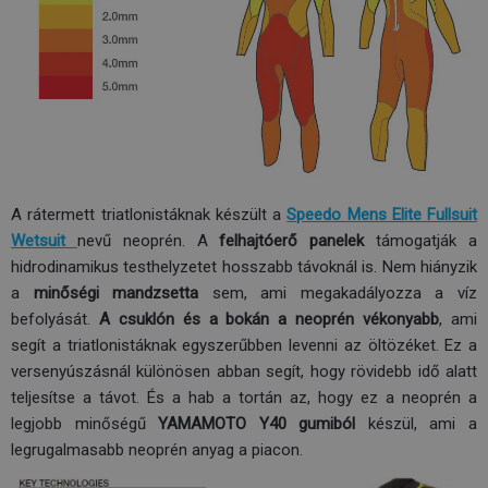
A rátermett triatlonistáknak készült a
Speedo Mens Elite Fullsuit
Wetsuit
nevű neoprén. A
felhajtóerő panelek
támogatják a
hidrodinamikus testhelyzetet hosszabb távoknál is. Nem hiányzik
a
minőségi mandzsetta
sem, ami megakadályozza a víz
befolyását.
A csuklón és a bokán a neoprén vékonyabb
, ami
segít a triatlonistáknak egyszerűbben levenni az öltözéket. Ez a
versenyúszásnál különösen abban segít, hogy rövidebb idő alatt
teljesítse a távot. És a hab a tortán az, hogy ez a neoprén a
legjobb minőségű
YAMAMOTO Y40 gumiból
készül, ami a
legrugalmasabb neoprén anyag a piacon.