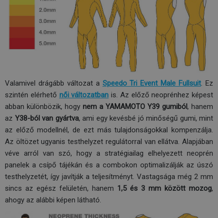
Valamivel drágább változat a
Speedo Tri Event Male Fullsuit
. Ez
szintén elérhető
női változatban
is. Az előző neoprénhez képest
abban különbözik, hogy
nem a YAMAMOTO Y39 gumiból
, hanem
az
Y38-ból van gyártva
, ami egy kevésbé jó minőségű gumi, mint
az előző modellnél, de ezt más tulajdonságokkal kompenzálja.
Az öltözet ugyanis testhelyzet regulátorral van ellátva. Alapjában
véve arról van szó, hogy a stratégiailag elhelyezett neoprén
panelek a csípő tájékán és a combokon optimalizálják az úszó
testhelyzetét, így javítják a teljesítményt. Vastagsága még 2 mm
sincs az egész felületén, hanem
1,5 és 3 mm között mozog
,
ahogy az alábbi képen látható.