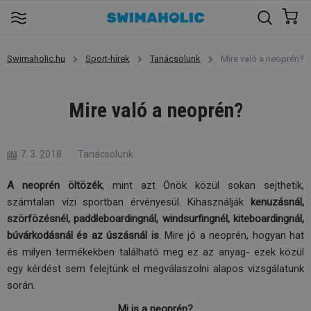
Swimaholic.hu
Sport-hírek
Tanácsolunk
Mire való a neoprén?
Mire való a neoprén?
7. 3. 2018
Tanácsolunk
A neoprén öltözék
, mint azt Önök közül sokan sejthetik,
számtalan vízi sportban érvényesül. Kihasználják
kenuzásnál,
szörfözésnél, paddleboardingnál, windsurfingnél, kiteboardingnál,
búvárkodásnál és az úszásnál is
. Mire jó a neoprén, hogyan hat
és milyen termékekben található meg ez az anyag- ezek közül
egy kérdést sem felejtünk el megválaszolni alapos vizsgálatunk
során.
Mi is a neoprén?