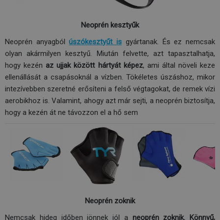
Neoprén kesztyűk
Neoprén anyagból
úszókesztyűt is
gyártanak. És ez nemcsak
olyan akármilyen kesztyű. Miután felvette, azt tapasztalhatja,
hogy kezén
az ujjak között hártyát képez
, ami által növeli keze
ellenállását a csapásoknál a vízben. Tökéletes úszáshoz, mikor
intezívebben szeretné erősíteni a felső végtagokat, de remek vízi
aerobikhoz is. Valamint, ahogy azt már sejti, a neoprén biztosítja,
hogy a kezén át ne távozzon el a hő sem
Neoprén zoknik
Nemcsak hideg időben jönnek jól a
neoprén zoknik. Könnyű,