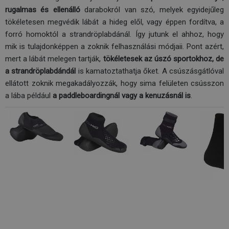
rugalmas és ellenálló
darabokról van szó, melyek egyidejűleg
tökéletesen megvédik lábát a hideg elől, vagy éppen fordítva, a
forró homoktól a strandröplabdánál. Így jutunk el ahhoz, hogy
mik is tulajdonképpen a zoknik felhasználási módjaii. Pont azért,
mert a lábát melegen tartják,
tökéletesek az úszó sportokhoz, de
a strandröplabdándál
is kamatoztathatja őket. A csúszásgátlóval
ellátott zoknik megakadályozzák, hogy sima felületen csússzon
a lába például
a paddleboardingnál vagy a kenuzásnál is
.