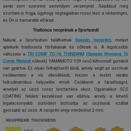
senki sem szeretné semmilyen versenynél. Ráadásul még
szorítani is fogja, úgyhogy végtagjaiban rossz lesz a vérkeringés,
és Ön is hamarabb elfárad.
Triatlonos neoprének a Sportexnél
Nálunk a Sportexben találhatnak
Speedo neoprént
, melyet
ajánlunk triatlonista férfiakanak és nőknek is. A legolcsóbb
változata a
TRI COMP TC-16 THINSWIM
(
Speedo Womens Tri
Comp Wetsuit
nőknek) YAMAMOTO Y39 nevű kifinomult gumiból
van gyártva. Ez olyan felhajtóerőt kínál, amely segít az úszónak
csökkenteni a víz ellenállását, hiszen a testet ideális
hidrodinamikus helyzetbe emeli. Csökkenti a fáradtságot,
amelyet az úszó rossz testtartása okoz. Ugyanakkor SCS
COATING felületi kezeléssel van ellátva, amely a lehető
legalacsonyabb súrlódást biztosítja az úszásnál, ezáltal
gyorsabb az úszó. A neoprén ereje mindenhol 2 mm.