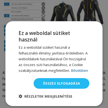
Ez a weboldal sütiket
használ
Ez a weboldal sütiket használ a
felhasználói élmény javítása érdekében. A
weboldalunk használatával Ön hozzájárul
az összes süti használatához, a Cookie
A neoprén gyerekeknek
szabályzatunknak megfelelően.
Bővebben
A neoprén anyagot nemcsak a professzionális sportolók
használják ki. A gyerekeknek is kitűnő választás, különösen azért,
ÖSSZES ELFOGADÁSA
mert megvédi a káros UV sugárzástól és melegben tartja
őket.
Webáruházunkban megtalálja az
Agama
márkájú gyerek
RÉSZLETEK MEGJELENÍTÉSE
neopréneket is.