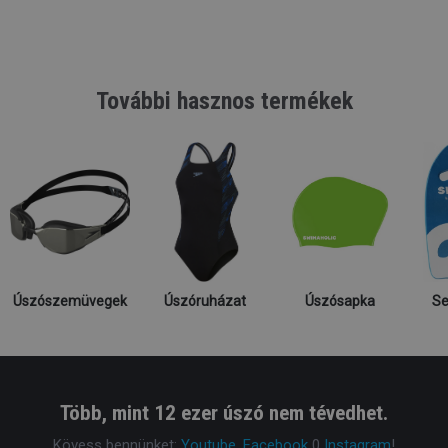
További hasznos termékek
Úszószemüvegek
Úszóruházat
Úszósapka
Se
Több, mint 12 ezer úszó nem tévedhet.
Kövess bennünket:
Youtube
,
Facebook
0
Instagram
!