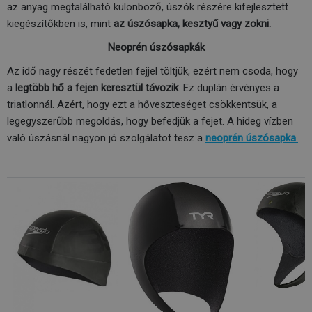
az anyag megtalálható különböző, úszók részére kifejlesztett
kiegészítőkben is, mint
az úszósapka, kesztyű vagy zokni.
Neoprén úszósapkák
Az idő nagy részét fedetlen fejjel töltjük, ezért nem csoda, hogy
a
legtöbb hő a fejen keresztül távozik
. Ez duplán érvényes a
triatlonnál. Azért, hogy ezt a hőveszteséget csökkentsük, a
legegyszerűbb megoldás, hogy befedjük a fejet. A hideg vízben
való úszásnál nagyon jó szolgálatot tesz a
neoprén úszósapka
.