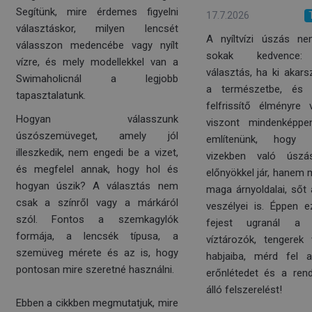
Segítünk, mire érdemes figyelni
17.7.2026
választáskor, milyen lencsét
A nyíltvízi úszás ne
válasszon medencébe vagy nyílt
sokak kedvence: 
vízre, és mely modellekkel van a
választás, ha ki akars
Swimaholicnál a legjobb
a természetbe, és 
tapasztalatunk.
felfrissítő élményre
Hogyan válasszunk
viszont mindenképp
úszószemüveget, amely jól
említenünk, hogy
illeszkedik, nem engedi be a vizet,
vizekben való úsz
és megfelel annak, hogy hol és
előnyökkel jár, hanem
hogyan úszik? A választás nem
maga árnyoldalai, sőt
csak a színről vagy a márkáról
veszélyei is. Éppen ez
szól. Fontos a szemkagylók
fejest ugranál a b
formája, a lencsék típusa, a
víztározók, tengerek
szemüveg mérete és az is, hogy
habjaiba, mérd fel 
pontosan mire szeretné használni.
erőnlétedet és a ren
álló felszerelést!
Ebben a cikkben megmutatjuk, mire