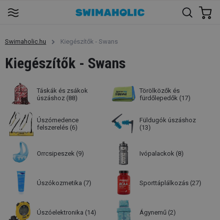
Swimaholic.hu
Kiegészítők - Swans
Kiegészítők - Swans
Táskák és zsákok
Törölközők és
úszáshoz
(88)
fürdőlepedők
(17)
Úszómedence
Füldugók úszáshoz
felszerelés
(6)
(13)
Orrcsipeszek
(9)
Ivópalackok
(8)
Úszókozmetika
(7)
Sporttáplálkozás
(27)
Úszóelektronika
(14)
Ágynemű
(2)