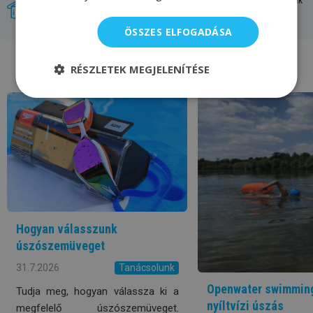
Újdonságok, amelyeket tőlünk szerezhetsz be először. Mi magunk
teszteljük a termékeket.
ÖSSZES ELFOGADÁSA
Swimaholic blog
RÉSZLETEK MEGJELENÍTÉSE
Hogyan válasszunk
úszószemüveget
31.7.2026
Tanácsolunk
Openwater swimming
Tudja meg, hogyan válassza ki a
nyíltvízi úszás
megfelelő úszószemüveget.