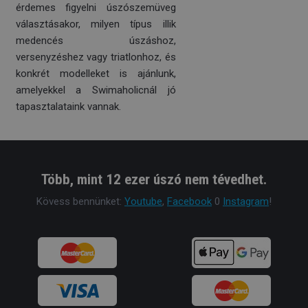
érdemes figyelni úszószemüveg
választásakor, milyen típus illik
medencés úszáshoz,
versenyzéshez vagy triatlonhoz, és
konkrét modelleket is ajánlunk,
amelyekkel a Swimaholicnál jó
tapasztalataink vannak.
Több, mint 12 ezer úszó nem tévedhet.
Kövess bennünket:
Youtube
,
Facebook
0
Instagram
!