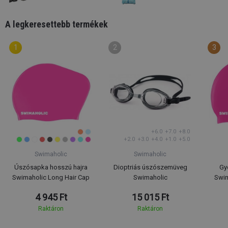
A legkeresettebb termékek
+6.0
+7.0
+8.0
+2.0
+3.0
+4.0
+1.0
+5.0
Swimaholic
Swimaholic
Úszósapka hosszú hajra
Dioptriás úszószemüveg
Gy
Swimaholic Long Hair Cap
Swimaholic
Swim
4 945 Ft
15 015 Ft
Raktáron
Raktáron