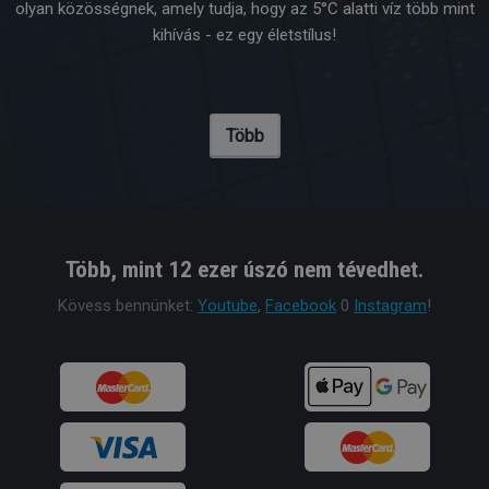
olyan közösségnek, amely tudja, hogy az 5°C alatti víz több mint
kihívás - ez egy életstílus!
Több
Több, mint 12 ezer úszó nem tévedhet.
Kövess bennünket:
Youtube
,
Facebook
0
Instagram
!