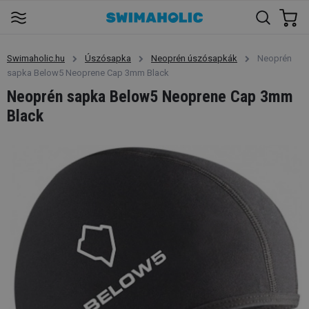
Swimaholic.hu
Úszósapka
Neoprén úszósapkák
Neoprén
sapka Below5 Neoprene Cap 3mm Black
Neoprén sapka Below5 Neoprene Cap 3mm
Black