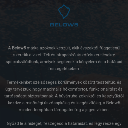
A
Below5
márka azoknak készült, akik évszaktól függetlenül
szeretik a vizet. Téli és strapabíró úszófelszerelésekre
specializálódtunk, amelyek segítenek a kényelem és a határaid
feszegetésében.
Termékeinket szélsőséges körülmények között teszteltük, és
úgy terveztük, hogy maximális hőkomfortot, funkcionalitást és
tartósságot biztosítsanak. A búvárruha zokniktól és kesztyűktől
kezdve a minőségi úszósapkákig és kiegészítőkig, a Below5
minden tempóban támogatni fog a jeges vízben.
Győzd le a hideget, feszegesd a határaidat, és légy része egy