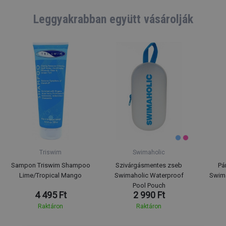
Leggyakrabban együtt vásárolják
Triswim
Swimaholic
Sampon Triswim Shampoo
Szivárgásmentes zseb
Pá
Lime/Tropical Mango
Swimaholic Waterproof
Swima
Pool Pouch
4 495 Ft
2 990 Ft
Raktáron
Raktáron