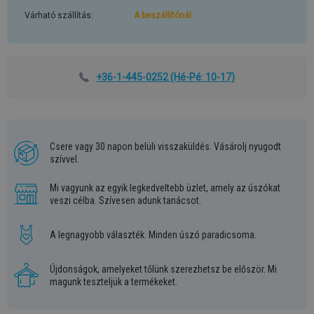
Várható szállítás:
A beszállítónál
+36-1-445-0252
(Hé-Pé: 10-17)
Csere vagy 30 napon belüli visszaküldés. Vásárolj nyugodt
szívvel.
Mi vagyunk az egyik legkedveltebb üzlet, amely az úszókat
veszi célba. Szívesen adunk tanácsot.
A legnagyobb választék. Minden úszó paradicsoma.
Újdonságok, amelyeket tőlünk szerezhetsz be először. Mi
magunk teszteljük a termékeket.