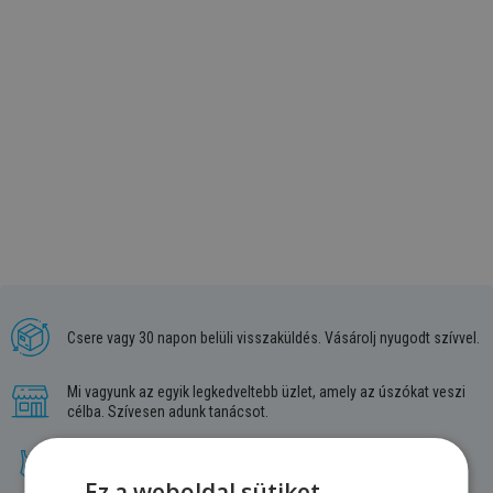
Csere vagy 30 napon belüli visszaküldés. Vásárolj nyugodt szívvel.
Mi vagyunk az egyik legkedveltebb üzlet, amely az úszókat veszi
célba. Szívesen adunk tanácsot.
A legnagyobb választék. Minden úszó paradicsoma.
Ez a weboldal sütiket