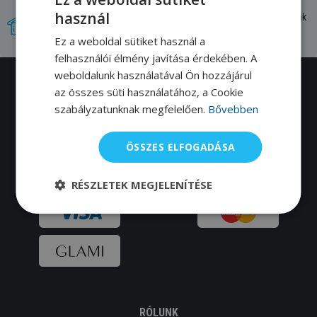
használ
Újdonságok, amelyeket tőlünk szerezhetsz be először. Mi magunk
teszteljük a termékeket.
Ez a weboldal sütiket használ a
felhasználói élmény javítása érdekében. A
weboldalunk használatával Ön hozzájárul
az összes süti használatához, a Cookie
Több, mint 12 ezer úszó nem tévedhet.
szabályzatunknak megfelelően.
Bővebben
Kövess bennünket:
Youtube
,
Facebook
0
Instagram
!
ÖSSZES ELFOGADÁSA
RÉSZLETEK MEGJELENÍTÉSE
RÓLUNK