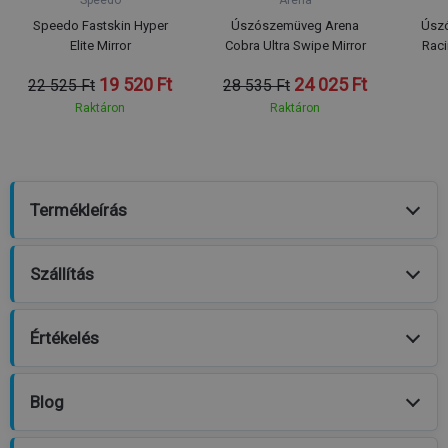
Speedo Fastskin Hyper
Úszószemüveg Arena
Úszó
Elite Mirror
Cobra Ultra Swipe Mirror
Raci
19 520 Ft
24 025 Ft
22 525 Ft
28 535 Ft
Raktáron
Raktáron
Termékleírás
Szállítás
Értékelés
Blog