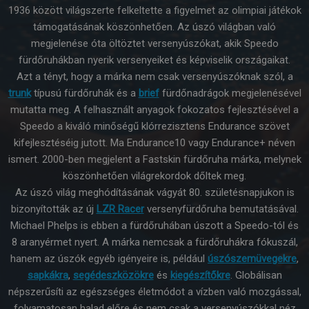
1936 között világszerte felkeltette a figyelmet az olimpiai játékok
támogatásának köszönhetően. Az úszó világban való
megjelenése óta öltöztet versenyúszókat, akik Speedo
fürdőruhákban nyerik versenyeiket és képviselik országaikat.
Azt a tényt, hogy a márka nem csak versenyúszóknak szól, a
trunk
típusú fürdőruhák és a
brief
fürdőnadrágok megjelenésével
mutatta meg. A felhasznált anyagok fokozatos fejlesztésével a
Speedo a kiváló minőségű klórrezisztens Endurance szövet
kifejlesztéséig jutott. Ma Endurance10 vagy Endurance+ néven
ismert. 2000-ben megjelent a Fastskin fürdőruha márka, melynek
köszönhetően világrekordok dőltek meg.
Az úszó világ meghódításának vágyát 80. születésnapjukon is
bizonyították az új
LZR Racer
versenyfürdőruha bemutatásával.
Michael Phelps is ebben a fürdőruhában úszott a Speedo-tól és
8 aranyérmet nyert. A márka nemcsak a fürdőruhákra fókuszál,
hanem az úszók egyéb igényeire is, például
úszószemüvegekre
,
sapkákra
,
segédeszközökre
és
kiegészítőkre
. Globálisan
népszerűsíti az egészséges életmódot a vízben való mozgással,
folyamatosan halad előre és nem csak a versenyúszókkal néz