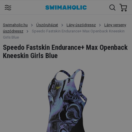
Swimaholic.hu
Úszóruházat
Lány úszódressz
Lány verseny
úszódressz
Speedo Fastskin Endurance+ Max Openback Kneeskin
Girls Blue
Speedo Fastskin Endurance+ Max Openback
Kneeskin Girls Blue