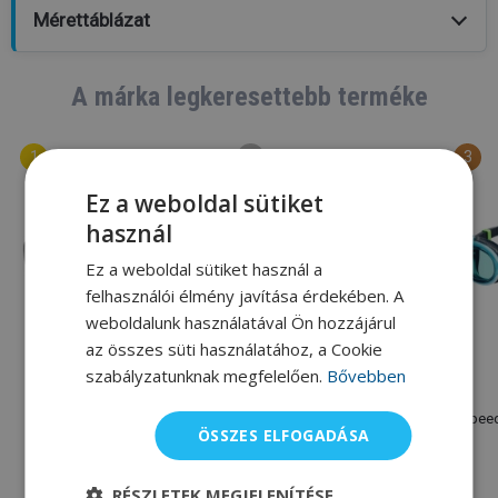
Mérettáblázat
A márka legkeresettebb terméke
Ez a weboldal sütiket
használ
Ez a weboldal sütiket használ a
felhasználói élmény javítása érdekében. A
weboldalunk használatával Ön hozzájárul
az összes süti használatához, a Cookie
szabályzatunknak megfelelően.
Bővebben
Speedo
Speedo
Speedo Biofuse 2.0
Speedo Fastskin Hyper
Speed
ÖSSZES ELFOGADÁSA
Elite Mirror
8 100 Ft
19 520 Ft
9 000 Ft
22 525 Ft
RÉSZLETEK MEGJELENÍTÉSE