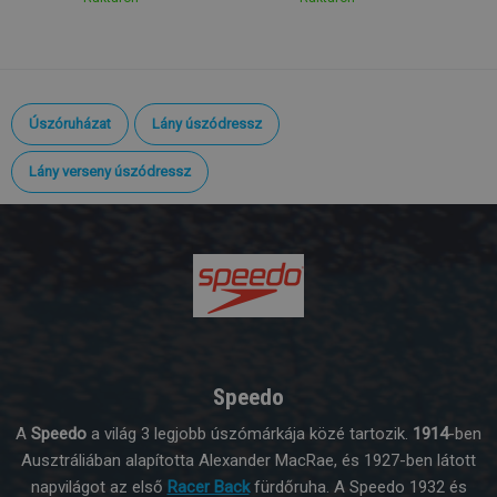
Úszóruházat
Lány úszódressz
Lány verseny úszódressz
Speedo
A
Speedo
a világ 3 legjobb úszómárkája közé tartozik.
1914
-ben
Ausztráliában alapította Alexander MacRae, és 1927-ben látott
napvilágot az első
Racer Back
fürdőruha. A Speedo 1932 és