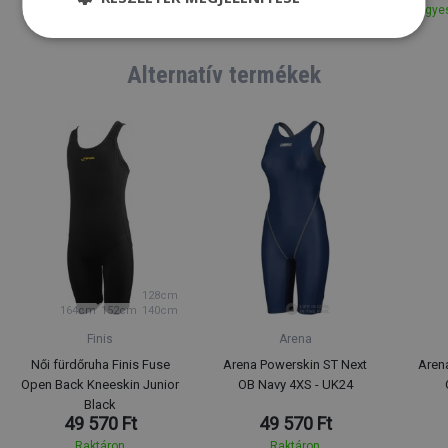
Egyes
Raktáron
Raktáron
Alternatív termékek
128cm
164cm
152cm
140cm
Finis
Arena
Női fürdőruha Finis Fuse
Arena Powerskin ST Next
Aren
Open Back Kneeskin Junior
OB Navy 4XS - UK24
Black
49 570 Ft
49 570 Ft
Raktáron
Raktáron