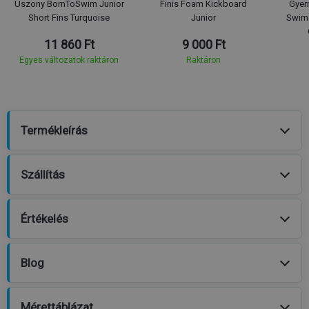
Uszony BornToSwim Junior
Finis Foam Kickboard
Gyer
Short Fins Turquoise
Junior
Swim
11 860 Ft
9 000 Ft
Egyes változatok raktáron
Raktáron
Termékleírás
Szállítás
Értékelés
Blog
Mérettáblázat