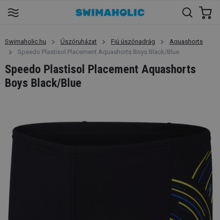
Swimaholic.hu
Úszóruházat
Fiú úszónadrág
Aquashorts
Speedo Plastisol Placement Aquashorts Boys Black/Blue
Speedo Plastisol Placement Aquashorts
Boys Black/Blue