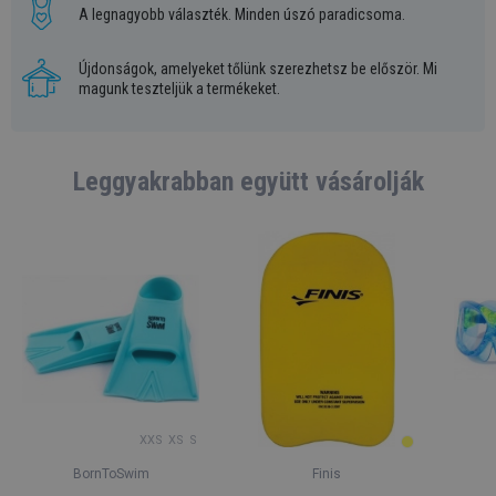
A legnagyobb választék. Minden úszó paradicsoma.
Újdonságok, amelyeket tőlünk szerezhetsz be először. Mi
magunk teszteljük a termékeket.
Leggyakrabban együtt vásárolják
XXS
XS
S
BornToSwim
Finis