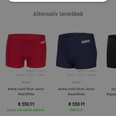
Alternatív termékek
140cm
116cm
140cm
116cm
164cm
152cm
128cm
164cm
152cm
128cm
Arena
Arena
Arena Solid Short Junior
Arena Solid Short Junior
Spe
Red/White
Navy/White
Aquas
8 550 Ft
8 550 Ft
Egyes változatok raktáron
Raktáron