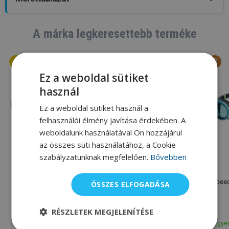
A márka legkeresettebb terméke
Ez a weboldal sütiket
használ
Ez a weboldal sütiket használ a
felhasználói élmény javítása érdekében. A
weboldalunk használatával Ön hozzájárul
az összes süti használatához, a Cookie
szabályzatunknak megfelelően.
Bővebben
Speedo
Speedo
Speedo Biofuse 2.0
Speedo Fastskin Hyper
Speed
ÖSSZES ELFOGADÁSA
Elite Mirror
RÉSZLETEK MEGJELENÍTÉSE
8 100 Ft
19 520 Ft
9 000 Ft
22 530 Ft
Egyes
Raktáron
Egyes változatok raktáron