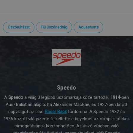
Úszóruházat
Fiú úszónadrág
Aquashorts
Speedo
A
Speedo
a világ 3 legjobb úszómárkája közé tartozik.
1914
-ben
Ausztráliában alapította Alexander MacRae, és 1927-ben látott
napvilágot az első
Racer Back
fürdőruha. A Speedo 1932 és
1936 között világszerte felkeltette a figyelmet az olimpiai játékok
támogatásának köszönhetően. Az úszó világban való
megjelenése óta öltöztet versenyúszókat, akik Speedo