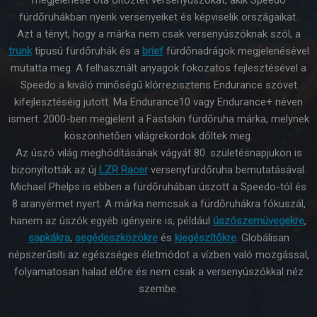
fürdőruhákban nyerik versenyeiket és képviselik országaikat.
Azt a tényt, hogy a márka nem csak versenyúszóknak szól, a
trunk
típusú fürdőruhák és a
brief
fürdőnadrágok megjelenésével
mutatta meg. A felhasznált anyagok fokozatos fejlesztésével a
Speedo a kiváló minőségű klórrezisztens Endurance szövet
kifejlesztéséig jutott. Ma Endurance10 vagy Endurance+ néven
ismert. 2000-ben megjelent a Fastskin fürdőruha márka, melynek
köszönhetően világrekordok dőltek meg.
Az úszó világ meghódításának vágyát 80. születésnapjukon is
bizonyították az új
LZR Racer
versenyfürdőruha bemutatásával.
Michael Phelps is ebben a fürdőruhában úszott a Speedo-tól és
8 aranyérmet nyert. A márka nemcsak a fürdőruhákra fókuszál,
hanem az úszók egyéb igényeire is, például
úszószemüvegekre
,
sapkákra
,
segédeszközökre
és
kiegészítőkre
. Globálisan
népszerűsíti az egészséges életmódot a vízben való mozgással,
folyamatosan halad előre és nem csak a versenyúszókkal néz
szembe.