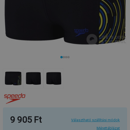
9 905 Ft
Választható szállítási módok
Mérettáblázat