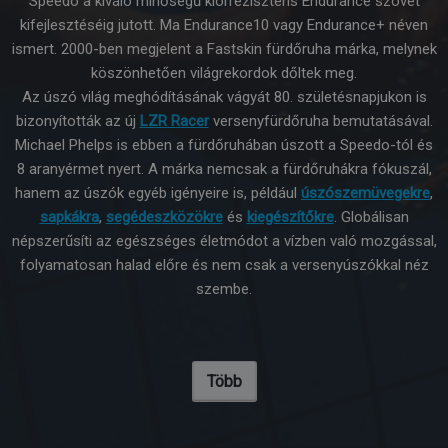
Speedo a kiváló minőségű klórrezisztens Endurance szövet
kifejlesztéséig jutott. Ma Endurance10 vagy Endurance+ néven
ismert. 2000-ben megjelent a Fastskin fürdőruha márka, melynek
köszönhetően világrekordok dőltek meg.
Az úszó világ meghódításának vágyát 80. születésnapjukon is
bizonyították az új
LZR Racer
versenyfürdőruha bemutatásával.
Michael Phelps is ebben a fürdőruhában úszott a Speedo-tól és
8 aranyérmet nyert. A márka nemcsak a fürdőruhákra fókuszál,
hanem az úszók egyéb igényeire is, például
úszószemüvegekre
,
sapkákra
,
segédeszközökre
és
kiegészítőkre
. Globálisan
népszerűsíti az egészséges életmódot a vízben való mozgással,
folyamatosan halad előre és nem csak a versenyúszókkal néz
szembe.
Több