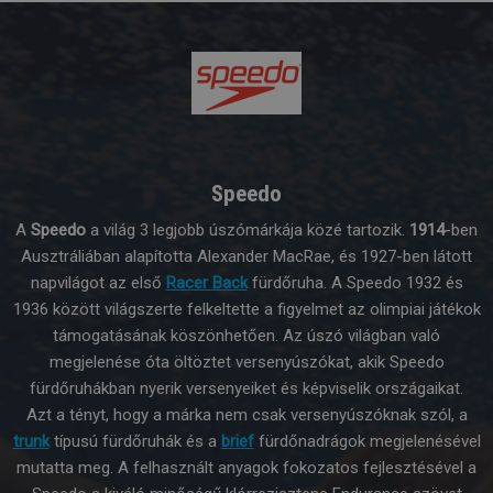
Speedo
A
Speedo
a világ 3 legjobb úszómárkája közé tartozik.
1914
-ben
Ausztráliában alapította Alexander MacRae, és 1927-ben látott
napvilágot az első
Racer Back
fürdőruha. A Speedo 1932 és
1936 között világszerte felkeltette a figyelmet az olimpiai játékok
támogatásának köszönhetően. Az úszó világban való
megjelenése óta öltöztet versenyúszókat, akik Speedo
fürdőruhákban nyerik versenyeiket és képviselik országaikat.
Azt a tényt, hogy a márka nem csak versenyúszóknak szól, a
trunk
típusú fürdőruhák és a
brief
fürdőnadrágok megjelenésével
mutatta meg. A felhasznált anyagok fokozatos fejlesztésével a