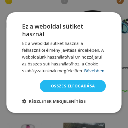
Ez a weboldal sütiket
használ
Ez a weboldal sütiket használ a
felhasználói élmény javítása érdekében. A
weboldalunk használatával Ön hozzájárul
Speedo
Speedo
az összes süti használatához, a Cookie
Speedo Biofuse 2.0
Speedo Fastskin Hyper
Speed
szabályzatunknak megfelelően.
Bővebben
Elite Mirror
8 100 Ft
19 520 Ft
9 000 Ft
22 530 Ft
ÖSSZES ELFOGADÁSA
Egyes
Raktáron
Raktáron
RÉSZLETEK MEGJELENÍTÉSE
Alternatív termékek