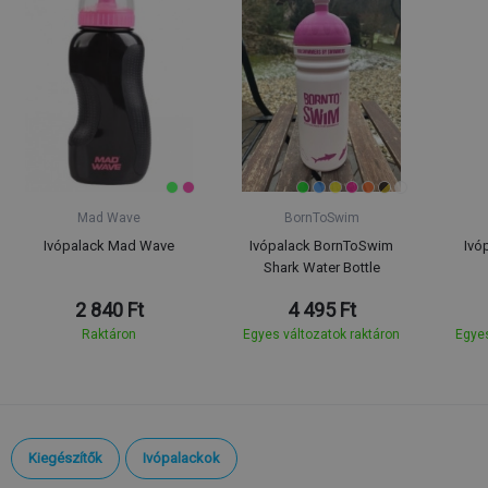
Mad Wave
BornToSwim
Ivópalack Mad Wave
Ivópalack BornToSwim
Ivó
Shark Water Bottle
2 840 Ft
4 495 Ft
Raktáron
Egyes változatok raktáron
Egyes
Kiegészítők
Ivópalackok