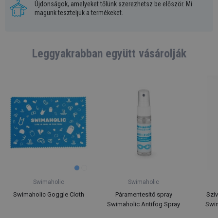
Újdonságok, amelyeket tőlünk szerezhetsz be először. Mi
magunk teszteljük a termékeket.
Leggyakrabban együtt vásárolják
Swimaholic
Swimaholic
Swimaholic Goggle Cloth
Páramentesítő spray
Szi
Swimaholic Antifog Spray
Swim