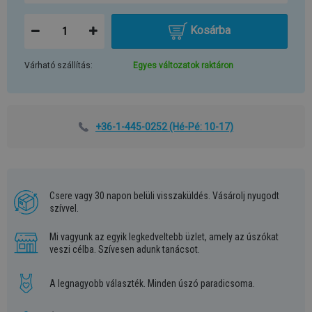
Kosárba
Várható szállítás:
Egyes változatok raktáron
+36-1-445-0252
(Hé-Pé: 10-17)
Csere vagy 30 napon belüli visszaküldés. Vásárolj nyugodt
szívvel.
Mi vagyunk az egyik legkedveltebb üzlet, amely az úszókat
veszi célba. Szívesen adunk tanácsot.
A legnagyobb választék. Minden úszó paradicsoma.