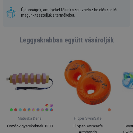
Újdonságok, amelyeket tőlünk szerezhetsz be először. Mi
magunk teszteljük a termékeket.
Leggyakrabban együtt vásárolják
Matuska Dena
Flipper SwimSafe
Úszóöv gyerekeknek 1300
Flipper Swimsafe
Gyer
Armbands
Swim