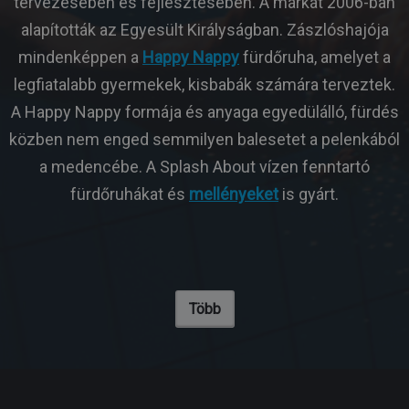
tervezésében és fejlesztésében. A márkát 2006-ban
alapították az Egyesült Királyságban. Zászlóshajója
mindenképpen a
Happy Nappy
fürdőruha, amelyet a
legfiatalabb gyermekek, kisbabák számára terveztek.
A Happy Nappy formája és anyaga egyedülálló, fürdés
közben nem enged semmilyen balesetet a pelenkából
a medencébe. A Splash About vízen fenntartó
fürdőruhákat és
mellényeket
is gyárt.
Több