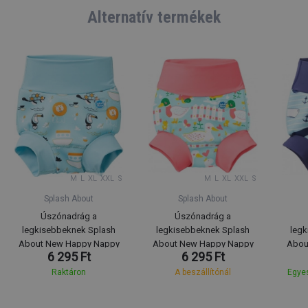
Alternatív termékek
M
L
XL
XXL
S
M
L
XL
XXL
S
Splash About
Splash About
Úszónadrág a
Úszónadrág a
legkisebbeknek Splash
legkisebbeknek Splash
legk
About New Happy Nappy
About New Happy Nappy
Abou
6 295 Ft
6 295 Ft
Noah's Ark
Little Ducks
Raktáron
A beszállítónál
Egyes