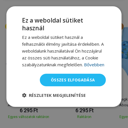
A márka legkeresettebb terméke
Ez a weboldal sütiket
használ
Ez a weboldal sütiket használ a
felhasználói élmény javítása érdekében. A
weboldalunk használatával Ön hozzájárul
az összes süti használatához, a Cookie
szabályzatunknak megfelelően.
Bővebben
M
L
XL
XXL
S
M
L
XL
XXL
S
ÖSSZES ELFOGADÁSA
Splash About
Splash About
Úszónadrág a
Úszónadrág a
RÉSZLETEK MEGJELENÍTÉSE
legkisebbeknek Splash
legkisebbeknek Splash
legk
About New Happy Nappy
About New Happy Nappy
Abou
6 295 Ft
6 295 Ft
Vintage Moby
Noah's Ark
C
Egyes változatok raktáron
Raktáron
Egyes