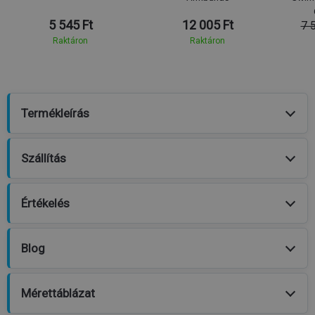
5 545 Ft
12 005 Ft
7 
Raktáron
Raktáron
Termékleírás
Szállítás
Értékelés
Blog
Mérettáblázat