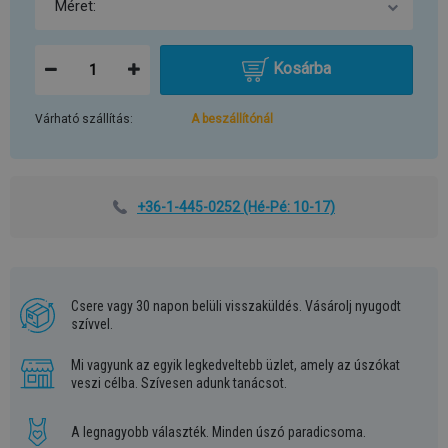
Kosárba
Várható szállítás:
A beszállítónál
+36-1-445-0252
(Hé-Pé: 10-17)
Csere vagy 30 napon belüli visszaküldés. Vásárolj nyugodt
szívvel.
Mi vagyunk az egyik legkedveltebb üzlet, amely az úszókat
veszi célba. Szívesen adunk tanácsot.
A legnagyobb választék. Minden úszó paradicsoma.