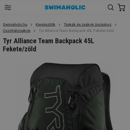
Swimaholic.hu
Kiegészítők
Táskák és zsákok úszáshoz
Úszóhátizsákok
Tyr Alliance Team Backpack 45L Fekete/zöld
Tyr Alliance Team Backpack 45L
Fekete/zöld