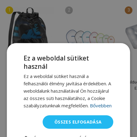
Ez a weboldal sütiket
használ
L
M
S
XL
XS
XXS
XXL
Tyr
Tyr
Ez a weboldal sütiket használ a
Úszózsák Tyr Big Mummy
Tenyérellenállás Tyr Catalyst
Füldu
felhasználói élmény javítása érdekében. A
Mesh Bag
Stroke Training Paddles
E
weboldalunk használatával Ön hozzájárul
az összes süti használatához, a Cookie
9 715 Ft
11 215 Ft
szabályzatunknak megfelelően.
Bővebben
Raktáron
Egyes változatok raktáron
ÖSSZES ELFOGADÁSA
Alternatív termékek