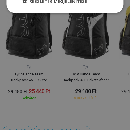
RÉSZLETEK MEGJELENÍTÉSE
Tyr
Tyr
Tyr Alliance Team
Tyr Alliance Team
T
Backpack 45L Fekete
Backpack 45L Fekete/fehér
25 440 Ft
29 180 Ft
29 180 Ft
29 1
A beszállítónál
Raktáron