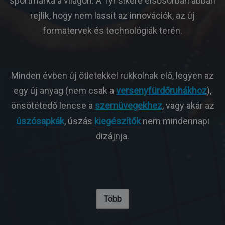
sportmárka a világon. A Tyr sikere elsősorban abban
rejlik, hogy nem lassít az innovációk, az új
formatervek és technológiák terén.
Minden évben új ötletekkel rukkolnak elő, legyen az
egy új anyag (nem csak a
versenyfürdőruhákhoz
),
önsötétedő lencse a
szemüvegekhez
, vagy akár az
úszósapkák
, úszás
kiegészítők
nem mindennapi
dizájnja.
Több