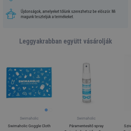
Újdonságok, amelyeket tőlünk szerezhetsz be először. Mi
magunk teszteljük a termékeket.
Leggyakrabban együtt vásárolják
Swimaholic
Swimaholic
Swimaholic Goggle Cloth
Páramentesítő spray
Szi