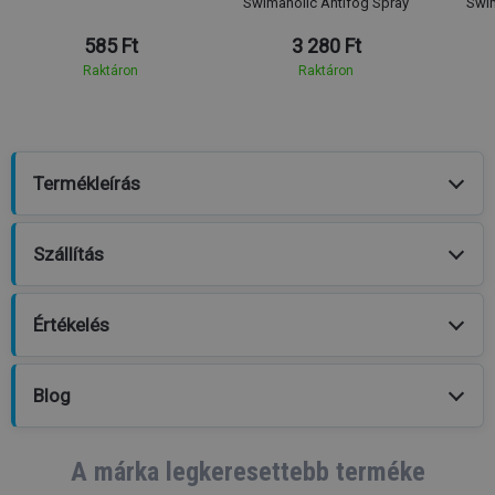
Swimaholic Antifog Spray
Swim
585 Ft
3 280 Ft
Raktáron
Raktáron
Termékleírás
Szállítás
Értékelés
Blog
A márka legkeresettebb terméke