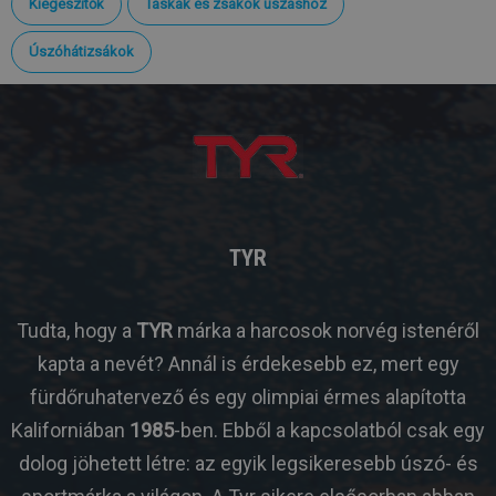
Kiegészítők
Táskák és zsákok úszáshoz
Úszóhátizsákok
TYR
Tudta, hogy a
TYR
márka a harcosok norvég istenéről
kapta a nevét? Annál is érdekesebb ez, mert egy
fürdőruhatervező és egy olimpiai érmes alapította
Kaliforniában
1985
-ben. Ebből a kapcsolatból csak egy
dolog jöhetett létre: az egyik legsikeresebb úszó- és