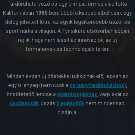
fürdőruhatervező és egy olimpiai érmes alapította
Kaliforniában
1985
-ben. Ebből a kapcsolatból csak egy
dolog jöhetett létre: az egyik legsikeresebb úszó- és
sportmárka a világon. A Tyr sikere elsősorban abban
rejlik, hogy nem lassít az innovációk, az új
formatervek és technológiák terén.
Minden évben új ötletekkel rukkolnak elő, legyen az
egy új anyag (nem csak a
versenyfürdőruhákhoz
),
önsötétedő lencse a
szemüvegekhez
, vagy akár az
úszósapkák
, úszás
kiegészítők
nem mindennapi
dizájnja.