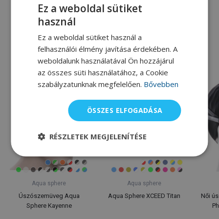
Ez a weboldal sütiket
9 755 Ft
11 255 Ft
használ
Raktáron
Egyes változatok raktáron
Ez a weboldal sütiket használ a
felhasználói élmény javítása érdekében. A
Alternatív termékek
weboldalunk használatával Ön hozzájárul
az összes süti használatához, a Cookie
szabályzatunknak megfelelően.
Bővebben
ÖSSZES ELFOGADÁSA
RÉSZLETEK MEGJELENÍTÉSE
Aqua sphere
Aqua sphere
Úszószemüveg Aqua
Aqua Sphere XCEED Titan
Női ú
Sphere Kayenne
Ph