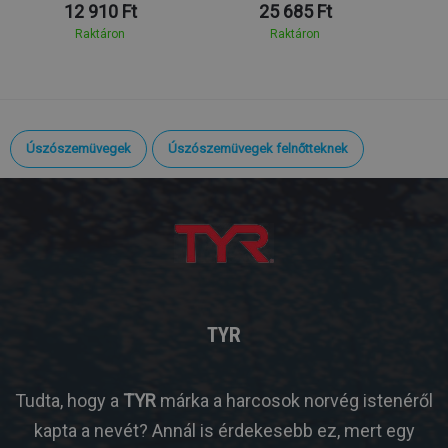
12 910 Ft
25 685 Ft
Raktáron
Raktáron
Úszószemüvegek
Úszószemüvegek felnőtteknek
TYR
Tudta, hogy a
TYR
márka a harcosok norvég istenéről
kapta a nevét? Annál is érdekesebb ez, mert egy