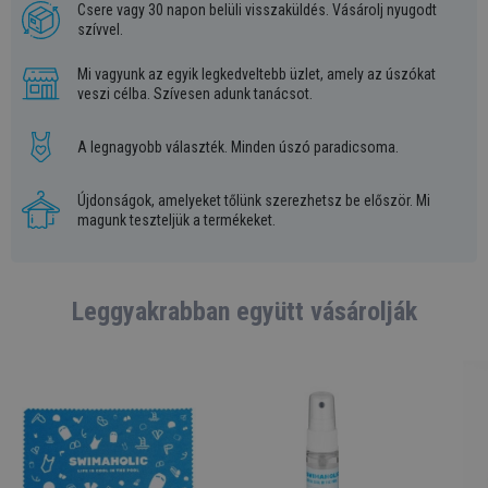
Csere vagy 30 napon belüli visszaküldés. Vásárolj nyugodt
szívvel.
Mi vagyunk az egyik legkedveltebb üzlet, amely az úszókat
veszi célba. Szívesen adunk tanácsot.
A legnagyobb választék. Minden úszó paradicsoma.
Újdonságok, amelyeket tőlünk szerezhetsz be először. Mi
magunk teszteljük a termékeket.
Leggyakrabban együtt vásárolják