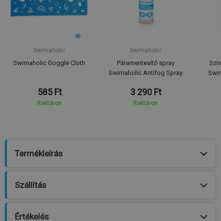
Swimaholic
Swimaholic
Swimaholic Goggle Cloth
Páramentesítő spray
Szi
Swimaholic Antifog Spray
Swim
585 Ft
3 290 Ft
Raktáron
Raktáron
Termékleírás
Szállítás
Értékelés