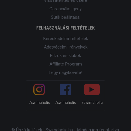
Visszatérítés és csere
Garanciális igeny
Sütik beállításai
FELHASZNÁLÁSI FELTÉTELEK
Kereskedelmi feltételek
Adatvédelmi irányelvek
Edzők és klubok
Affiliate Program
Légy nagykövete!
/swimaholic
/swimaholic
/swimaholic
© Úszó kellékek | Swimaholic.hu - Minden jog fenntartva.