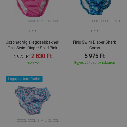
XXXL
S
M
L
XL
XXL
XXXL
XXXXL
S
M
L
Finis
Finis
Úszónadrág a legkisebbeknek
Finis Swim Diaper Shark
Finis Swim Diaper Solid Pink
Camo
2 830 Ft
5 975 Ft
4 925 Ft
Egyes változatok raktáron
Raktáron
Legújabb termékeink
XXXXL
XXXL
S
M
L
XL
XXL