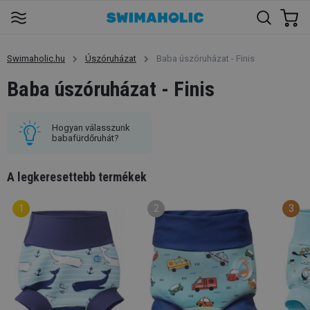
Swimaholic.hu
Úszóruházat
Baba úszóruházat - Finis
Baba úszóruházat - Finis
Hogyan válasszunk
babafürdőruhát?
A legkeresettebb termékek