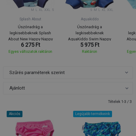
M
L
XL
XXL
S
S
M
L
XL
XXL
Splash About
Aquakiddo
Úszónadrág a
Úszónadrág a
legkisebbeknek Splash
legkisebbeknek
legk
About New Happy Nappy
AquaKiddo Swim Nappy
Abou
6 275 Ft
5 975 Ft
Vintage Moby
Cars
Egyes változatok raktáron
Raktáron
Egyes
Szűrés paraméterek szerint
Tételek 1-3 / 3
Akciós
Legújabb termékeink