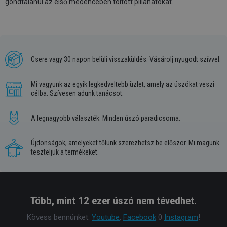
gondtalanul az első medencében töltött pillanatokat.
Csere vagy 30 napon belüli visszaküldés. Vásárolj nyugodt szívvel.
Mi vagyunk az egyik legkedveltebb üzlet, amely az úszókat veszi
célba. Szívesen adunk tanácsot.
A legnagyobb választék. Minden úszó paradicsoma.
Újdonságok, amelyeket tőlünk szerezhetsz be először. Mi magunk
teszteljük a termékeket.
Több, mint 12 ezer úszó nem tévedhet.
Kövess bennünket:
Youtube
,
Facebook
0
Instagram
!