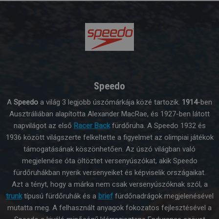
Speedo
A
Speedo
a világ 3 legjobb úszómárkája közé tartozik.
1914
-ben
Ausztráliában alapította Alexander MacRae, és 1927-ben látott
napvilágot az első
Racer Back
fürdőruha. A Speedo 1932 és
1936 között világszerte felkeltette a figyelmet az olimpiai játékok
támogatásának köszönhetően. Az úszó világban való
megjelenése óta öltöztet versenyúszókat, akik Speedo
fürdőruhákban nyerik versenyeiket és képviselik országaikat.
Azt a tényt, hogy a márka nem csak versenyúszóknak szól, a
trunk
típusú fürdőruhák és a
brief
fürdőnadrágok megjelenésével
mutatta meg. A felhasznált anyagok fokozatos fejlesztésével a