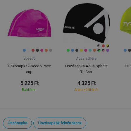
Speedo
Aqua sphere
Úszósapka Speedo Pace
Úszósapka Aqua Sphere
TYR
cap
Tri Cap
5 225 Ft
4 325 Ft
Raktáron
A beszállítónál
Úszósapka
Úszósapkák felnőtteknek