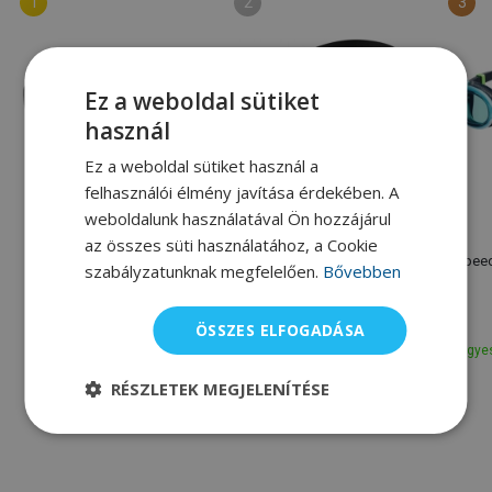
Ez a weboldal sütiket
használ
Ez a weboldal sütiket használ a
felhasználói élmény javítása érdekében. A
weboldalunk használatával Ön hozzájárul
Speedo
Speedo
az összes süti használatához, a Cookie
Speedo Biofuse 2.0
Speedo Fastskin Hyper
Speed
szabályzatunknak megfelelően.
Bővebben
Elite Mirror
8 070 Ft
19 450 Ft
8 970 Ft
22 445 Ft
ÖSSZES ELFOGADÁSA
Egyes
Raktáron
Raktáron
RÉSZLETEK MEGJELENÍTÉSE
Alternatív termékek