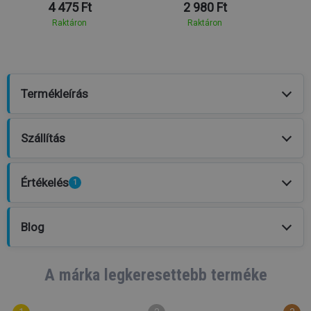
4 475 Ft
2 980 Ft
Raktáron
Raktáron
Termékleírás
Szállítás
Értékelés
1
Blog
A márka legkeresettebb terméke