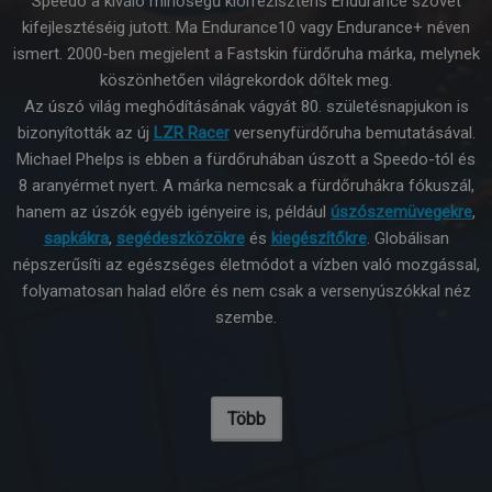
Speedo a kiváló minőségű klórrezisztens Endurance szövet
kifejlesztéséig jutott. Ma Endurance10 vagy Endurance+ néven
ismert. 2000-ben megjelent a Fastskin fürdőruha márka, melynek
köszönhetően világrekordok dőltek meg.
Az úszó világ meghódításának vágyát 80. születésnapjukon is
bizonyították az új
LZR Racer
versenyfürdőruha bemutatásával.
Michael Phelps is ebben a fürdőruhában úszott a Speedo-tól és
8 aranyérmet nyert. A márka nemcsak a fürdőruhákra fókuszál,
hanem az úszók egyéb igényeire is, például
úszószemüvegekre
,
sapkákra
,
segédeszközökre
és
kiegészítőkre
. Globálisan
népszerűsíti az egészséges életmódot a vízben való mozgással,
folyamatosan halad előre és nem csak a versenyúszókkal néz
szembe.
Több