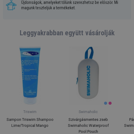
Újdonságok, amelyeket tőlünk szerezhetsz be először. Mi
magunk teszteljük a termékeket.
Leggyakrabban együtt vásárolják
Triswim
Swimaholic
Sampon Triswim Shampoo
Szivárgásmentes zseb
Pá
Lime/Tropical Mango
Swimaholic Waterproof
Swima
Pool Pouch