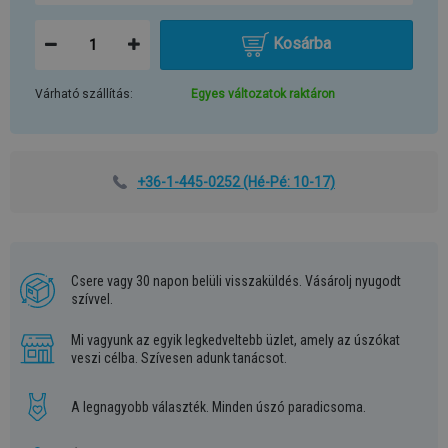
Kosárba
Várható szállítás:
Egyes változatok raktáron
+36-1-445-0252
(Hé-Pé: 10-17)
Csere vagy 30 napon belüli visszaküldés. Vásárolj nyugodt
szívvel.
Mi vagyunk az egyik legkedveltebb üzlet, amely az úszókat
veszi célba. Szívesen adunk tanácsot.
A legnagyobb választék. Minden úszó paradicsoma.