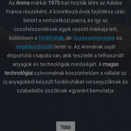
Az
Arena
márkát
1973
-ban hozták létre az Adidas
France részeként. A következő évek fejlődése után
betört a nemzetközi piacra, és így az
úszófelszerelések egyik vezető márkája lett,
különösen a
fürdőruhák
, de
úszószemüvegek
és
segédeszközök
terén is. Az Arenának saját
élsportolói csapata van, akik tesztelik a felhasznált
anyagok és technológiák minőségét. A
magas
technológiai
színvonalnak köszönhetően a vállalat az
új anyagokból készült fürdőruhákat versenyzőknek és
szabadidős úszóknak egyaránt bemutatja.
Több