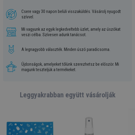
Csere vagy 30 napon belüli visszaküldés. Vásárolj nyugodt
szívvel.
Mi vagyunk az egyik legkedveltebb üzlet, amely az úszókat
veszi célba. Szívesen adunk tanácsot.
A legnagyobb választék. Minden úszó paradicsoma.
Újdonságok, amelyeket tőlünk szerezhetsz be először. Mi
magunk teszteljük a termékeket.
Leggyakrabban együtt vásárolják