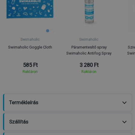
Swimaholic
Swimaholic
Swimaholic Goggle Cloth
Páramentesítő spray
Szi
Swimaholic Antifog Spray
Swim
585 Ft
3 280 Ft
Raktáron
Raktáron
Termékleírás
Szállítás