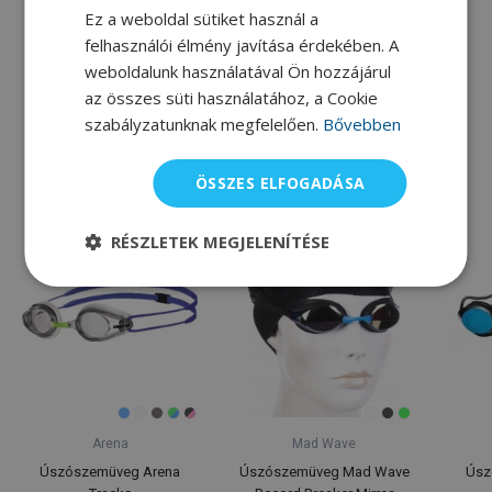
Ez a weboldal sütiket használ a
Silicone cap
Goggle Case
felhasználói élmény javítása érdekében. A
3 730 Ft
4 925 Ft
weboldalunk használatával Ön hozzájárul
Raktáron
Raktáron
az összes süti használatához, a Cookie
szabályzatunknak megfelelően.
Bővebben
Alternatív termékek
ÖSSZES ELFOGADÁSA
RÉSZLETEK MEGJELENÍTÉSE
Arena
Mad Wave
Úszószemüveg Arena
Úszószemüveg Mad Wave
Úsz