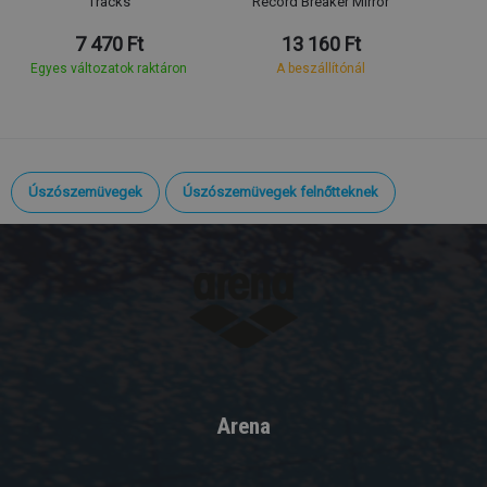
Tracks
Record Breaker Mirror
7 470 Ft
13 160 Ft
Egyes változatok raktáron
A beszállítónál
Úszószemüvegek
Úszószemüvegek felnőtteknek
Arena