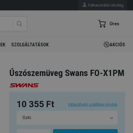
Felhasználói részleg
Üres
GEK
SZOLGÁLTATÁSOK
AKCIÓS
Úszószemüveg Swans FO-X1PM
10 355 Ft
Választható szállítási módok