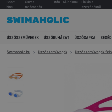
Sport-
Úszás
Info
Kluboknak
Elállás a
hírek
tanácsadás
szerződéstől
ÚSZÓSZEMÜVEGEK
ÚSZÓRUHÁZAT
ÚSZÓSAPKA
SEGÉD
Swimaholic.hu
Úszószemüvegek
Úszószemüvegek feln