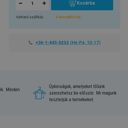
Kosárba
Várható szállítás:
A beszállítónál
+36-1-445-0252
(Hé-Pé: 10-17)
Újdonságok, amelyeket tőlünk
ék. Minden
szerezhetsz be először. Mi magunk
teszteljük a termékeket.