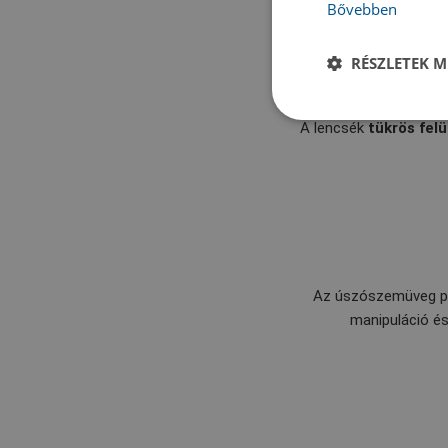
Bővebben
RÉSZLETEK M
A lencsék
tükrös fel
Az úszószemüveg pá
manipuláció és