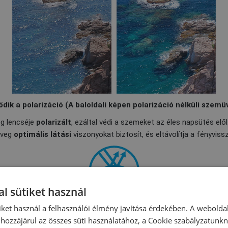
ik a polarizáció (A baloldali képen polarizáció nélküli szemü
g lencséje
polarizált
, ezáltal védi a szemeket az éles napsütés elől
üveg
optimális látási
viszonyokat biztosít, és eltávolítja a fényviss
l sütiket használ
UVA és UVB sugarakat, amelyek a látás károsodását okozhatják. Az
iket használ a felhasználói élmény javítása érdekében. A webolda
beltéri úszásra is alkalmas.
hozzájárul az összes süti használatához, a Cookie szabályzatunk