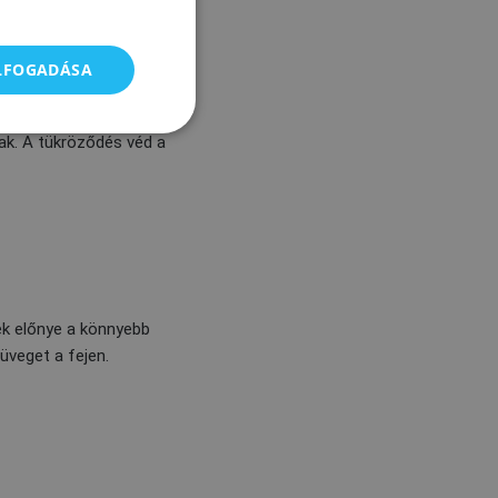
ELFOGADÁSA
asak. A tükröződés véd a
ek előnye a könnyebb
üveget a fejen.