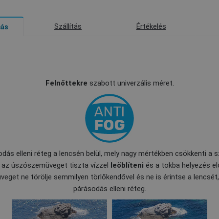
Szállítás
Értékelés
rás
Felnőttekre
szabott univerzális méret.
dás elleni réteg a lencsén belül, mely nagy mértékben csökkenti a
k az úszószemüveget tiszta vízzel
leöblíteni
és a tokba helyezés el
eget ne törölje semmilyen törlőkendővel és ne is érintse a lencsét
párásodás elleni réteg.