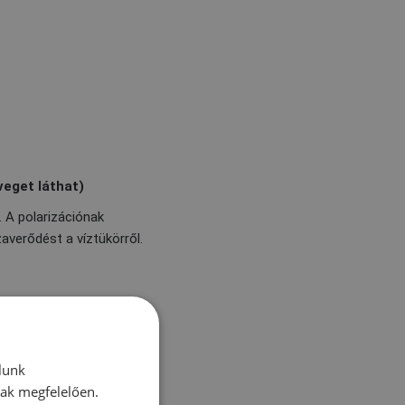
veget láthat)
. A polarizációnak
zaverődést a víztükörről.
 úszószemüveg kültéri és
lunk
nak megfelelően.