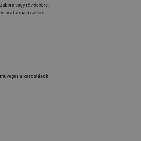
szabbra vagy rövidebbre.
és arcformája szerint
emüveget a
karcolások