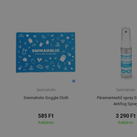
Swimaholic
Swimaholic
Swimaholic Goggle Cloth
Páramentesítő spray 
Antifog Spra
585 Ft
3 290 Ft
Raktáron
Raktáron