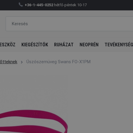
+36-1-445-0252
hétfő-péntek 10-17
ESZKÖZ
KIEGÉSZÍTŐK
RUHÁZAT
NEOPRÉN
TEVÉKENYSÉ
őtteknek
Úszószemüveg Swans FO-X1PM