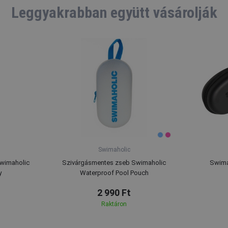
Leggyakrabban együtt vásárolják
Swimaholic
Swimaholic
Szivárgásmentes zseb Swimaholic
Swima
y
Waterproof Pool Pouch
2 990 Ft
Raktáron