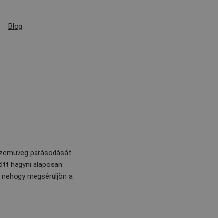
Blog
 szemüveg párásodását.
őtt hagyni alaposan
, nehogy megsérüljön a