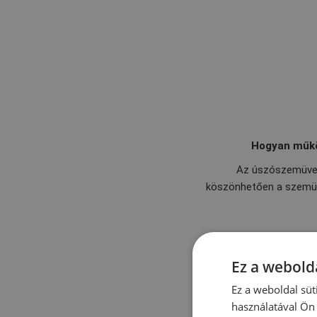
Hogyan működ
Az úszószemüve
köszönhetően a szem
Ez a webolda
Az
UV filter
elnyeli az 
Ez a weboldal süt
használatával Ön 