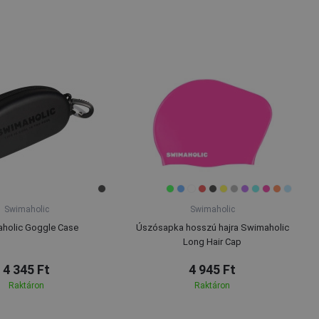
Swimaholic
Swimaholic
holic Goggle Case
Úszósapka hosszú hajra Swimaholic
Long Hair Cap
4 345 Ft
4 945 Ft
Raktáron
Raktáron