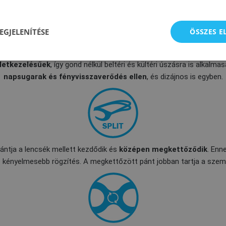
EGJELENÍTÉSE
ÖSSZES 
ületkezelésűek
, így gond nélkül beltéri és kültéri úszásra is alkalm
napsugarak és fényvisszaverődés ellen
, és dizájnos is egyben.
ntja a lencsék mellett kezdődik és
középen megkettőződik
. Enn
 kényelmesebb rögzítés. A megkettőzött pánt jobban tartja a szem