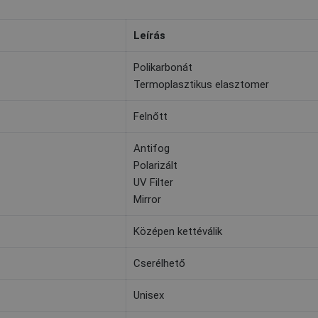
Leírás
Polikarbonát
Termoplasztikus elasztomer
Felnőtt
Antifog
Polarizált
UV Filter
Mirror
Középen kettéválik
Cserélhető
Unisex