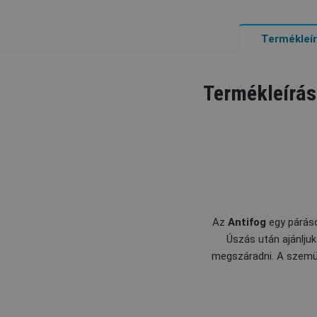
Termékleí
Termékleírás
Az
Antifog
egy páráso
Úszás után ajánlju
megszáradni. A szemüv