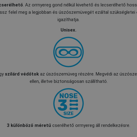
cserélhető
. Az orrnyereg gond nélkül kivehető és lecserélhető hos
hossz felel meg a legjobban és úszószemüvegét ezáltal szükségletei 
igazíthatja.
Unisex.
egy
szilárd védőtok
az úszószemüveg részére. Megvédi az úszósz
ellen, illetve biztonságosan szállítható.
3 különböző méretű
cserélhető orrnyereg áll rendelkezésre.