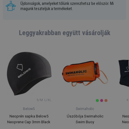
Újdonságok, amelyeket tőlünk szerezhetsz be először. Mi
magunk teszteljük a termékeket.
Leggyakrabban együtt vásárolják
S/M
L/XL
4
Below5
Swimaholic
Neoprén sapka Below5
Úszóbója Swimaholic
Neo
Neoprene Cap 3mm Black
Swim Buoy
Neo