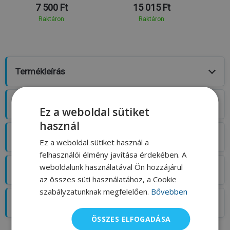
7 500 Ft
15 015 Ft
Raktáron
Raktáron
Termékleírás
Szállítás
Ez a weboldal sütiket
használ
Értékelés
Ez a weboldal sütiket használ a
felhasználói élmény javítása érdekében. A
weboldalunk használatával Ön hozzájárul
Blog
az összes süti használatához, a Cookie
szabályzatunknak megfelelően.
Bővebben
Mérettáblázat
ÖSSZES ELFOGADÁSA