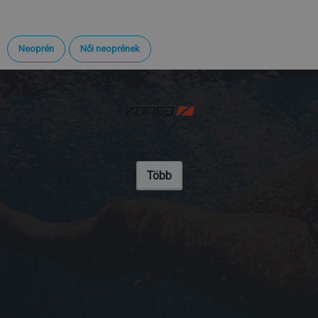
Neoprén
Női neoprének
Több