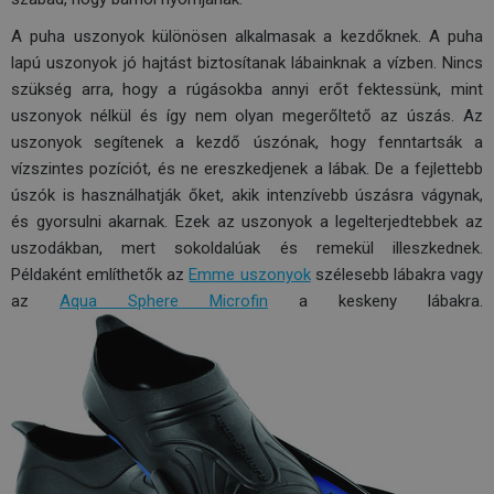
A puha uszonyok különösen alkalmasak a kezdőknek. A puha
lapú uszonyok jó hajtást biztosítanak lábainknak a vízben. Nincs
szükség arra, hogy a rúgásokba annyi erőt fektessünk, mint
uszonyok nélkül és így nem olyan megerőltető az úszás. Az
uszonyok segítenek a kezdő úszónak, hogy fenntartsák a
vízszintes pozíciót, és ne ereszkedjenek a lábak. De a fejlettebb
úszók is használhatják őket, akik intenzívebb úszásra vágynak,
és gyorsulni akarnak. Ezek az uszonyok a legelterjedtebbek az
uszodákban, mert sokoldalúak és remekül illeszkednek.
Példaként említhetők az
Emme uszonyok
szélesebb lábakra vagy
az
Aqua Sphere Microfin
a keskeny lábakra.