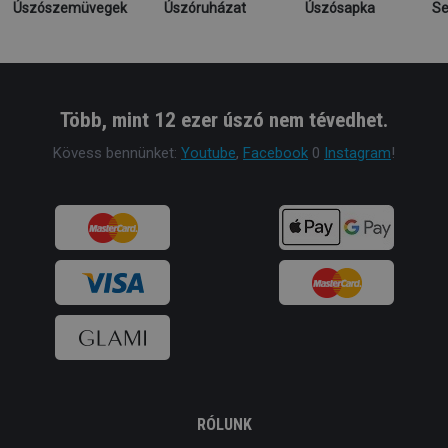
Úszószemüvegek
Úszóruházat
Úszósapka
Se
Több, mint 12 ezer úszó nem tévedhet.
Kövess bennünket:
Youtube
,
Facebook
0
Instagram
!
RÓLUNK