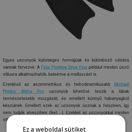
Egyes uszonyok különleges formájúak és különböző célokra
vannak tervezve. A
Finis Positive Drive Fins
például minden úszó
stílusra alkalmazhatók, beleértve a mellúszást is.
Ezenkívül az aszimmetrikus és hidrodinamikusabb
Michael
Phelps Alpha Pro
uszonyok lehetővé teszik a lábak
természetesebb mozgását, és emellett könnyű habanyagból
készülnek. Emellett ezek az uzsonyok úsznak a felszínen, így
nem tudják elveszíteni őket :-). Ezekkel az uszonyokkal minden
stílus úszható.
Ez a weboldal sütiket