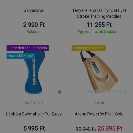
Szivacsrúd
Tenyérellenállás Tyr Catalyst
Stroke Training Paddles
2 990 Ft
11 255 Ft
Raktáron
Egyes változatok raktáron
Elégedettségi garancia
Prémium Minőség
Arany Középső
36/37
38/39
42/43
46/47
Swimaholic
Arena
Lábbója Swimaholic Pull Buoy
Arena Powerfin Pro II Gold
5 995 Ft
25 395 Ft
30 040 Ft