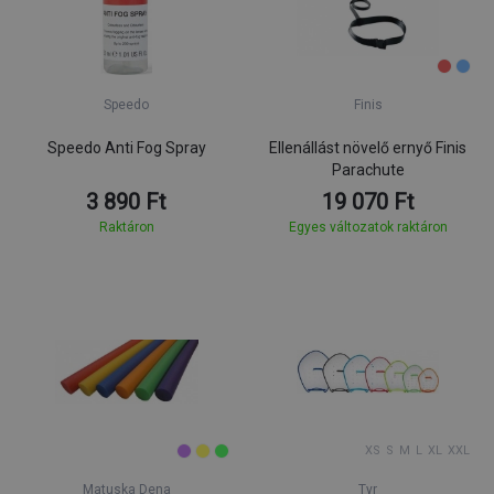
Speedo
Finis
Speedo Anti Fog Spray
Ellenállást növelő ernyő Finis
Parachute
3 890 Ft
19 070 Ft
Raktáron
Egyes változatok raktáron
XS
S
M
L
XL
XXL
Matuska Dena
Tyr