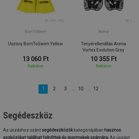
XL
XXL
XXL
M
L
BornToSwim
Arena
Uszony BornToSwim Yellow
Tenyérellenállás Arena
Vortex Evolution Grey
13 060 Ft
10 355 Ft
Raktáron
Raktáron
1
2
3
10
12
…
…
Segédeszköz
Az úszáshoz szánt
segédeszközök
kategóriájában
hasznos
eszközöket találhat felnőttek és gyermekek számára
. Az úszást