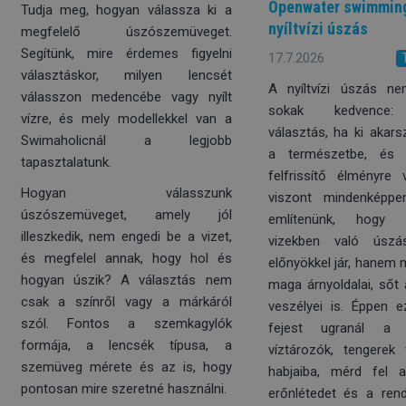
Openwater swimming
Tudja meg, hogyan válassza ki a
nyíltvízi úszás
megfelelő úszószemüveget.
Segítünk, mire érdemes figyelni
17.7.2026
választáskor, milyen lencsét
A nyíltvízi úszás ne
válasszon medencébe vagy nyílt
sokak kedvence: 
vízre, és mely modellekkel van a
választás, ha ki akars
Swimaholicnál a legjobb
a természetbe, és 
tapasztalatunk.
felfrissítő élményre
Hogyan válasszunk
viszont mindenképp
úszószemüveget, amely jól
említenünk, hogy
illeszkedik, nem engedi be a vizet,
vizekben való úsz
és megfelel annak, hogy hol és
előnyökkel jár, hanem
hogyan úszik? A választás nem
maga árnyoldalai, sőt
csak a színről vagy a márkáról
veszélyei is. Éppen ez
szól. Fontos a szemkagylók
fejest ugranál a b
formája, a lencsék típusa, a
víztározók, tengerek
szemüveg mérete és az is, hogy
habjaiba, mérd fel 
pontosan mire szeretné használni.
erőnlétedet és a ren