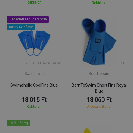
Raktáron
Raktáron
Elégedettségi garancia
Arany Középső
38/39
40/41
42/43
44/45
XXL
Swimaholic
BornToSwim
Swimaholic CoolFins Blue
BornToSwim Short Fins Royal
Blue
18 015 Ft
13 060 Ft
Raktáron
A beszállítónál
Jó Minőség