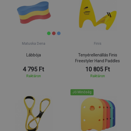
Matuska Dena
Finis
Lábbója
Tenyérellenállás Finis
Freestyler Hand Paddles
4 795 Ft
10 805 Ft
Raktáron
Raktáron
Jó Minőség