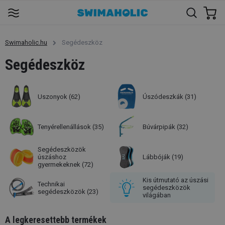
Swimaholic.hu
Segédeszköz
Segédeszköz
Uszonyok
(62)
Úszódeszkák
(31)
Tenyérellenállások
(35)
Búvárpipák
(32)
Segédeszközök
úszáshoz
Lábbóják
(19)
gyermekeknek
(72)
Kis útmutató az úszási
Technikai
segédeszközök
segédeszközök
(23)
világában
A legkeresettebb termékek