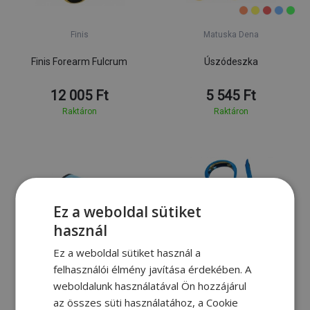
Finis
Matuska Dena
Finis Forearm Fulcrum
Úszódeszka
12 005 Ft
5 545 Ft
Raktáron
Raktáron
Ez a weboldal sütiket
használ
Ez a weboldal sütiket használ a
S
M
L
felhasználói élmény javítása érdekében. A
Speedo
Finis
weboldalunk használatával Ön hozzájárul
az összes süti használatához, a Cookie
Úszókesztyű Speedo Aqua
Karrögzítő Finis Forearm