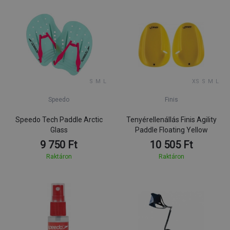
S
M
L
XS
S
M
L
Speedo
Finis
Speedo Tech Paddle Arctic
Tenyérellenállás Finis Agility
Glass
Paddle Floating Yellow
9 750 Ft
10 505 Ft
Raktáron
Raktáron