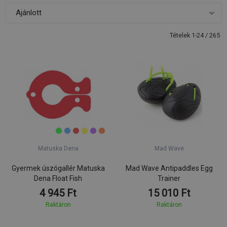
Tételek 1-24 / 265
Matuska Dena
Mad Wave
Gyermek úszógallér Matuska
Mad Wave Antipaddles Egg
Dena Float Fish
Trainer
4 945 Ft
15 010 Ft
Raktáron
Raktáron