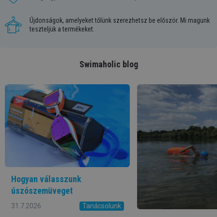
Újdonságok, amelyeket tőlünk szerezhetsz be először. Mi magunk
teszteljük a termékeket.
Swimaholic blog
Hogyan válasszunk
úszószemüveget
31.7.2026
Tanácsolunk