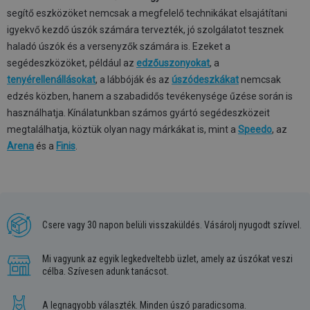
segítő eszközöket nemcsak a megfelelő technikákat elsajátítani
igyekvő kezdő úszók számára tervezték, jó szolgálatot tesznek
haladó úszók és a versenyzők számára is. Ezeket a
segédeszközöket, például az
edzőuszonyokat
, a
tenyérellenállásokat
, a lábbóják és az
úszódeszkákat
nemcsak
edzés közben, hanem a szabadidős tevékenysége űzése során is
használhatja. Kínálatunkban számos gyártó segédeszközeit
megtalálhatja, köztük olyan nagy márkákat is, mint a
Speedo
, az
Arena
és a
Finis
.
Csere vagy 30 napon belüli visszaküldés. Vásárolj nyugodt szívvel.
Mi vagyunk az egyik legkedveltebb üzlet, amely az úszókat veszi
célba. Szívesen adunk tanácsot.
A legnagyobb választék. Minden úszó paradicsoma.