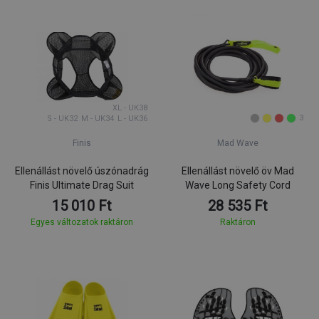
XL - UK38
3
S - UK32
M - UK34
L - UK36
Finis
Mad Wave
Ellenállást növelő úszónadrág
Ellenállást növelő öv Mad
Finis Ultimate Drag Suit
Wave Long Safety Cord
15 010 Ft
28 535 Ft
Egyes változatok raktáron
Raktáron