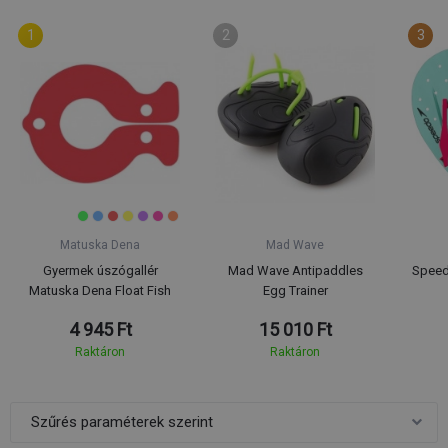
Matuska Dena
Mad Wave
Gyermek úszógallér
Mad Wave Antipaddles
Speed
Matuska Dena Float Fish
Egg Trainer
4 945 Ft
15 010 Ft
Raktáron
Raktáron
Szűrés paraméterek szerint