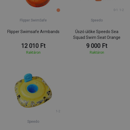
0-1
1-2
Flipper SwimSafe
Speedo
Flipper Swimsafe Armbands
Úszó ülőke Speedo Sea
Squad Swim Seat Orange
12 010 Ft
9 000 Ft
Raktáron
Raktáron
1-2
Speedo