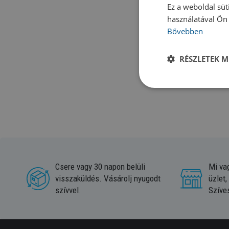
Ez a weboldal süt
Búvárpipá
használatával Ön 
Bővebben
A
snorkelinghez s
előtt vannak elvezet
RÉSZLETEK M
használatnak megfele
jelenthetnek minden v
Csere vagy 30 napon belüli
Mi va
visszaküldés. Vásárolj nyugodt
üzlet,
szívvel.
Szíve