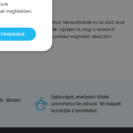
lunk
nak megfelelően.
áktól. Az utóbbiak a homlokhoz támaszkodnak és az úszó arca
ej mellett nyúlik a víz fölé
. Ügyeljen rá, hogy a tervezett
ELFOGADÁSA
 professzionális búvárpipái például megfelelő választást
Újdonságok, amelyeket tőlünk
ék. Minden
szerezhetsz be először. Mi magunk
teszteljük a termékeket.