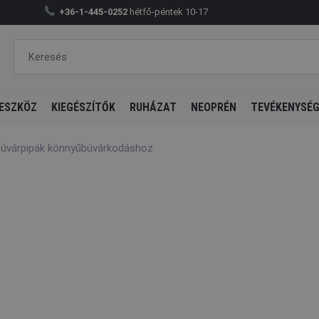
+36-1-445-0252
hétfő-péntek 10-17
ESZKÖZ
KIEGÉSZÍTŐK
RUHÁZAT
NEOPRÉN
TEVÉKENYSÉ
úvárpipák könnyűbúvárkodáshoz