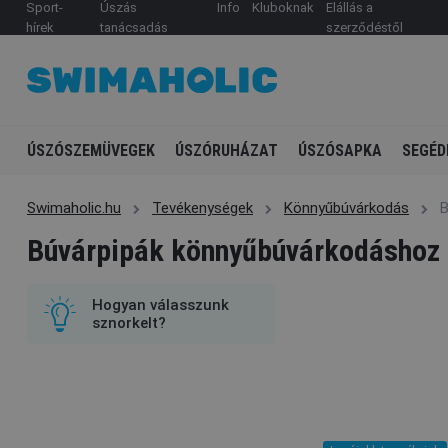
Sport-
Úszás
Info
Kluboknak
Elállás a
hírek
tanácsadás
szerződéstől
ÚSZÓSZEMÜVEGEK
ÚSZÓRUHÁZAT
ÚSZÓSAPKA
SEGÉD
Swimaholic.hu
Tevékenységek
Könnyűbúvárkodás
B
Búvárpipák könnyűbúvárkodáshoz
Hogyan válasszunk
sznorkelt?