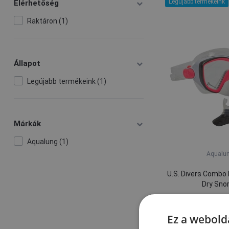
Legújabb termékeink
Elérhetőség
Raktáron (1)
Állapot
Legújabb termékeink (1)
Márkák
Aqualung (1)
Aqualu
U.S. Divers Combo D
Dry Snor
10 505
Raktár
Ez a webolda