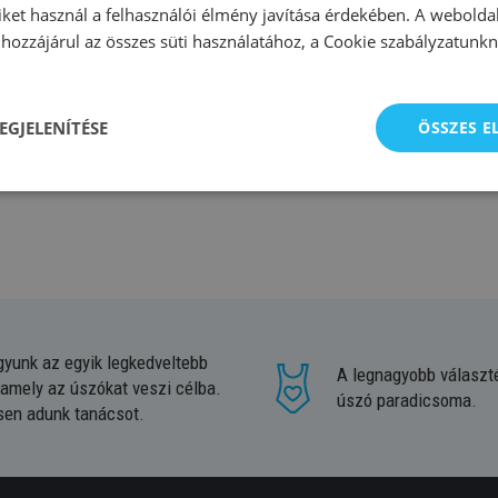
iket használ a felhasználói élmény javítása érdekében. A webolda
k könnyűbúvárkodáshoz
hozzájárul az összes süti használatához, a Cookie szabályzatunk
zükséges búvárpipák különböznek
az úszáshoz használt búvárpip
ve,
míg a snorkeling pipát az úszómaszkhoz kell rögzíteni és a f
EGJELENÍTÉSE
ÖSSZES 
lő búvárpipát válasszon. A Aqua Sphere teljesen szilikonból készült
íz alatti kalandhoz.
gyunk az egyik legkedveltebb
A legnagyobb választ
 amely az úszókat veszi célba.
úszó paradicsoma.
sen adunk tanácsot.