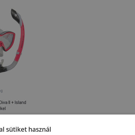
ng
iva II + Island
kel
 Ft
on
l sütiket használ