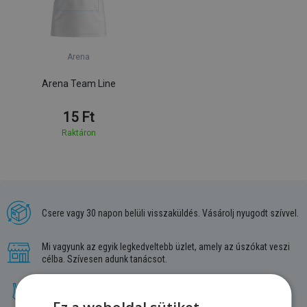
Arena
Arena Team Line
15 Ft
Raktáron
Csere vagy 30 napon belüli visszaküldés. Vásárolj nyugodt szívvel.
Mi vagyunk az egyik legkedveltebb üzlet, amely az úszókat veszi
célba. Szívesen adunk tanácsot.
A legnagyobb választék. Minden úszó paradicsoma.