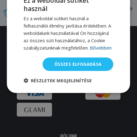
Ez a weboldal sütiket
használ
Újdonságok, amelyeket tőlünk szerezhetsz be először. Mi magunk
teszteljük a termékeket.
Ez a weboldal sütiket használ a
felhasználói élmény javítása érdekében. A
weboldalunk használatával Ön hozzájárul
az összes süti használatához, a Cookie
Több, mint 12 ezer úszó nem tévedhet.
szabályzatunknak megfelelően.
Bővebben
Kövess bennünket:
Youtube
,
Facebook
0
Instagram
!
ÖSSZES ELFOGADÁSA
RÉSZLETEK MEGJELENÍTÉSE
RÓLUNK