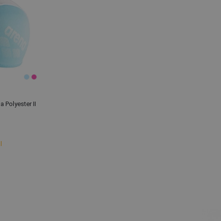
Polyester II
l