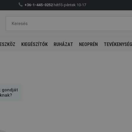
+36-1-445-0252
hétfő-péntek 10-17
ESZKÖZ
KIEGÉSZÍTŐK
RUHÁZAT
NEOPRÉN
TEVÉKENYSÉ
k gondját
knak?