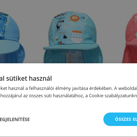
l sütiket használ
iket használ a felhasználói élmény javítása érdekében. A webolda
1-3
3-6
1-3
3-6
hozzájárul az összes süti használatához, a Cookie szabályzatunk
bout
Splash About
ionnaire Hat
Splash About Legionnaire Hat
Gyerme
 Swamp
Noah's Ark
About Le
EGJELENÍTÉSE
ÖSSZES 
 Ft
5 225 Ft
tónál
A beszállítónál