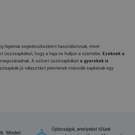
leg higiéniai segédeszközként használatosak, mivel
et úszósapkákat, hogy a haja ne hulljon a szemébe.
Ezeknek a
íg megszáradnak. A szövet úszósapkákat
a gyerekek is
szósapkák jó választást jelentenek második sapkának egy
Újdonságok, amelyeket tőlünk
ék. Minden