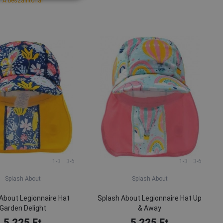
A beszállítónál
1-3
3-6
1-3
3-6
Splash About
Splash About
About Legionnaire Hat
Splash About Legionnaire Hat Up
Garden Delight
& Away
5 225 Ft
5 225 Ft