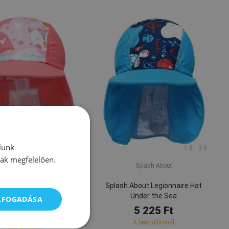
lunk
1-3
1-3
3-6
nak megfelelően.
Splash About
Splash About
k strandsapka Splash
Splash About Legionnaire Hat
gionnaire Hat Owl & the
Under the Sea
ELFOGADÁSA
Pussycat
5 225 Ft
5 225 Ft
A beszállítónál