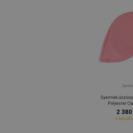
Speed
Gyermek úszósa
Polyester Ca
2 380
A beszállí