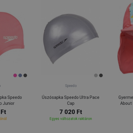
o
Speedo
pka Speedo
Úszósapka Speedo Ultra Pace
Gyerme
p Junior
Cap
About 
 Ft
7 020 Ft
tónál
Egyes változatok raktáron