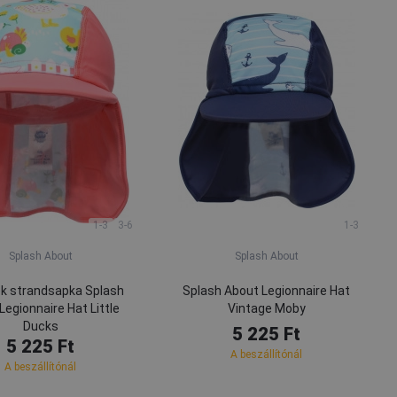
1-3
3-6
1-3
Splash About
Splash About
k strandsapka Splash
Splash About Legionnaire Hat
Legionnaire Hat Little
Vintage Moby
Ducks
5 225 Ft
5 225 Ft
A beszállítónál
A beszállítónál