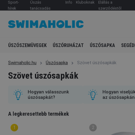
Sport-
Úszás
Info
Kluboknak
Elállás a
hírek
tanácsadás
szerződéstől
ÚSZÓSZEMÜVEGEK
ÚSZÓRUHÁZAT
ÚSZÓSAPKA
SEGÉD
Swimaholic.hu
Úszósapka
Szövet úszósapkák
Szövet úszósapkák
Hogyan válasszunk
Hogyan viseljü
úszósapkát?
az úszósapkán
A legkeresettebb termékek