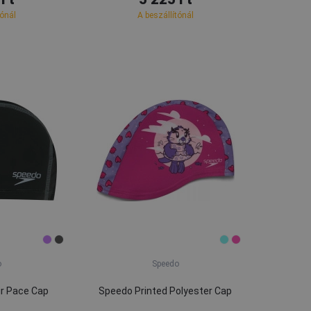
tónál
A beszállítónál
o
Speedo
ir Pace Cap
Speedo Printed Polyester Cap