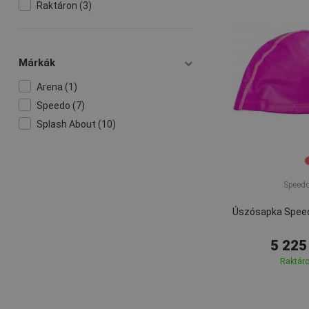
Raktáron (3)
Márkák
Arena (1)
Speedo (7)
Splash About (10)
Speed
Úszósapka Spee
5 225
Raktár