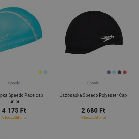
Speedo
Speedo
pka Speedo Pace cap
Úszósapka Speedo Polyester Cap
junior
4 175 Ft
2 680 Ft
A beszállítónál
A beszállítónál