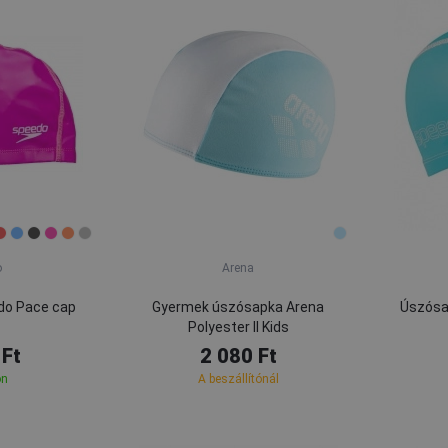
o
Arena
do Pace cap
Gyermek úszósapka Arena
Úszósa
Polyester II Kids
 Ft
2 080 Ft
on
A beszállítónál