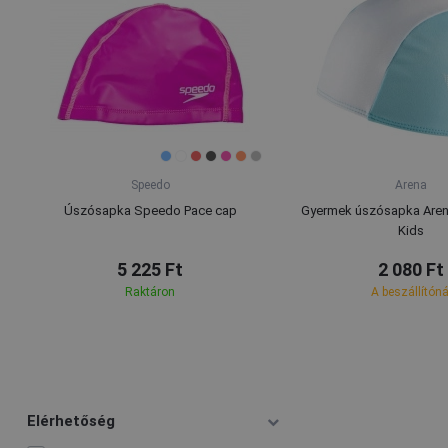
Speedo
Arena
Úszósapka Speedo Pace cap
Gyermek úszósapka Arena 
Kids
5 225 Ft
2 080 Ft
Raktáron
A beszállítóná
Elérhetőség