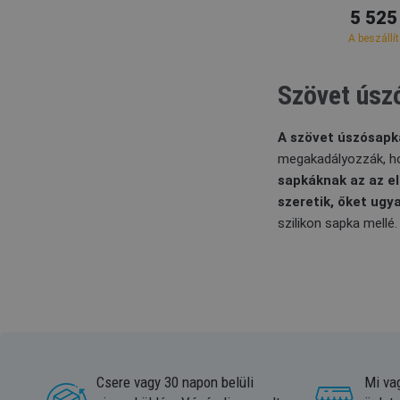
5 525
A beszállí
Szövet úsz
A szövet úszósapká
megakadályozzák, hog
sapkáknak az az el
szeretik, őket ugya
szilikon sapka mellé.
Csere vagy 30 napon belüli
Mi va