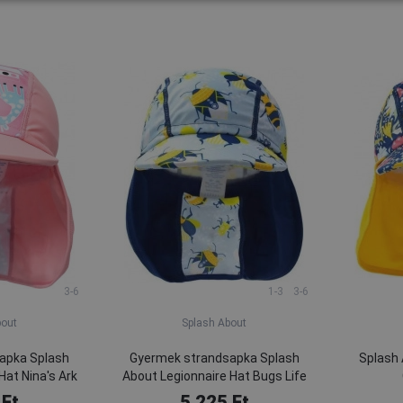
3-6
1-3
3-6
bout
Splash About
apka Splash
Gyermek strandsapka Splash
Splash 
Hat Nina's Ark
About Legionnaire Hat Bugs Life
 Ft
5 225 Ft