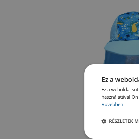
Ez a webolda
Ez a weboldal süt
használatával Ön 
Splash A
Bővebben
Splash About Leg
Crocodile
RÉSZLETEK M
5 225
A beszállí