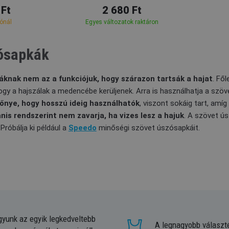
 Ft
2 680 Ft
tónál
Egyes változatok raktáron
ósapkák
knak nem az a funkciójuk, hogy szárazon tartsák a hajat
. Fő
y a hajszálak a medencébe kerüljenek. Arra is használhatja a szöv
őnye, hogy hosszú ideig használhatók
, viszont sokáig tart, am
nis rendszerint nem zavarja, ha vizes lesz a hajuk
. A szövet ú
 Próbálja ki például a
Speedo
minőségi szövet úszósapkáit.
gyunk az egyik legkedveltebb
A legnagyobb választ