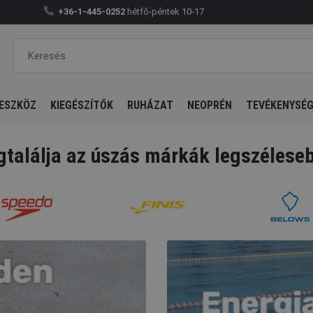
+36-1-445-0252
hétfő-péntek 10-17
ESZKÖZ
KIEGÉSZÍTŐK
RUHÁZAT
NEOPRÉN
TEVÉKENYSÉ
találja az úszás márkák legszéleseb