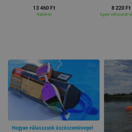
13 460 Ft
8 220 Ft
Raktáron
Egyes változatok r
Hogyan válasszunk úszószemüveget