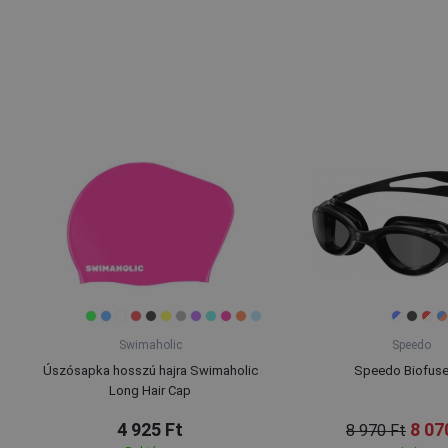
Swimaholic
Speedo
Úszósapka hosszú hajra Swimaholic
Speedo Biofuse
Long Hair Cap
4 925 Ft
8 07
8 970 Ft