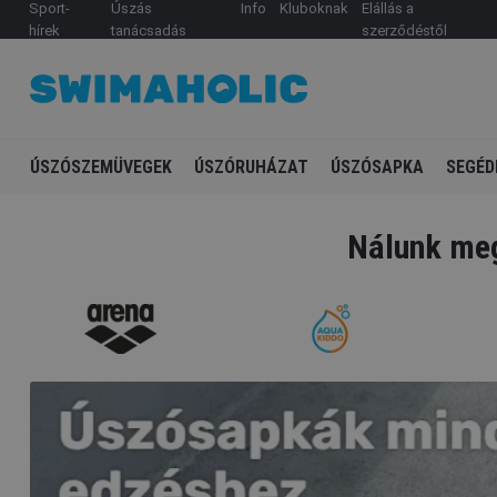
Sport-
Úszás
Info
Kluboknak
Elállás a
hírek
tanácsadás
szerződéstől
ÚSZÓSZEMÜVEGEK
ÚSZÓRUHÁZAT
ÚSZÓSAPKA
SEGÉD
Nálunk meg