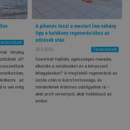
tlon
A pihenés teszi a mestert Íme néhány
tipp a hatékony regenerációhoz az
edzések után
Tanácsolunk
25.5.2026
Tanácsolunk
már tényleg
ezdődnek el?
Szeretnél fejlődni, egészséges maradni,
sszeszedtünk
elkerülni a sérüléseket és a kényszerű
onatkozóan,
kihagyásokat? A megfelelő regeneráció az
ledkezni az
úszás után is kulcsfontosságú, és
l is van még
mindenkinek érdemes odafigyelnie rá –
akár profi versenyző, akár hobbiúszó az
ember.