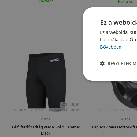
Raktáron
Raktáron
Ez a webolda
Ez a weboldal süt
használatával Ön 
Bővebben
RÉSZLETEK M
XXL - UK40
S - UK32
M - UK34
L - UK36
XL - UK38
40
41
42
43
44
4
Arena
Arena
Férfi fürdőnadrág Arena Solid Jammer
Papucs Arena Hydrosoft I
Black