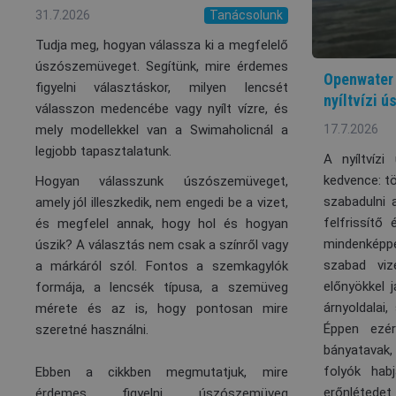
31.7.2026
Tanácsolunk
Tudja meg, hogyan válassza ki a megfelelő
úszószemüveget. Segítünk, mire érdemes
Openwater
figyelni választáskor, milyen lencsét
nyíltvízi ú
válasszon medencébe vagy nyílt vízre, és
17.7.2026
mely modellekkel van a Swimaholicnál a
legjobb tapasztalatunk.
A nyíltvíz
kedvence: tö
Hogyan válasszunk úszószemüveget,
szabadulni 
amely jól illeszkedik, nem engedi be a vizet,
felfrissítő
és megfelel annak, hogy hol és hogyan
mindenképpe
úszik? A választás nem csak a színről vagy
szabad vi
a márkáról szól. Fontos a szemkagylók
előnyökkel
formája, a lencsék típusa, a szemüveg
árnyoldalai,
mérete és az is, hogy pontosan mire
Éppen ezér
szeretné használni.
bányatavak
folyók hab
Ebben a cikkben megmutatjuk, mire
erőnlétede
érdemes figyelni úszószemüveg