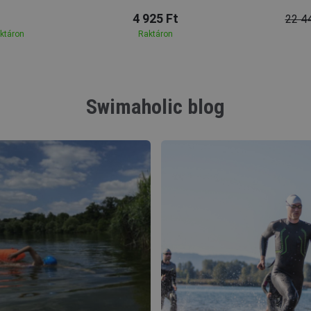
4 925 Ft
22 4
aktáron
Raktáron
Swimaholic blog