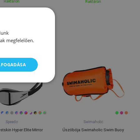
Raktáron
Raktáron
lunk
nak megfelelően.
ELFOGADÁSA
Speedo
Swimaholic
tskin Hyper Elite Mirror
Úszóbója Swimaholic Swim Buoy