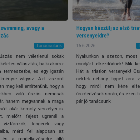
 swimming, avagy a
Hogyan készülj az első tria
szás
versenyeidre?
Tanácsolunk
15.6.2026
i úszás nem véletlenül sokak
Nyakunkon a szezon, most 
kéletes választás, ha ki akarsz
mindjárt elkezdődnek! Mik k
a természetbe, és egy igazán
Hát a triatlon versenyek! Ö
 élményre vágysz. Azt viszont
nektek néhány tippet arra v
n meg kell említenünk, hogy a
hogy miről nem kéne elfe
zekben való úszás nemcsak
úszóedzések során, és ezen tú
 jár, hanem megvannak a maga
pár jó tanácsunk.
 sőt akár komoly veszélyei is.
t, mielőtt fejest ugranál a
, víztározók, tengerek vagy
jaiba, mérd fel alaposan az
t és a rendelkezésedre álló