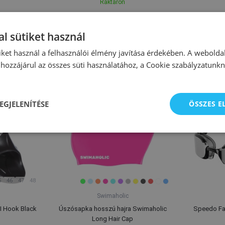
Raktáron
l sütiket használ
Szezonális kínálat
iket használ a felhasználói élmény javítása érdekében. A webolda
hozzájárul az összes süti használatához, a Cookie szabályzatunk
EGJELENÍTÉSE
ÖSSZES 
5
46
47
48
Swimaholic
I Hook Black
Úszósapka hosszú hajra Swimaholic
Speedo Fas
Long Hair Cap