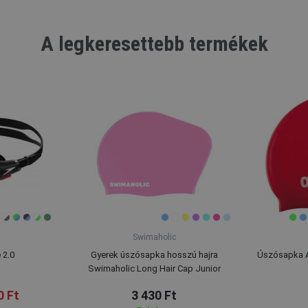
A legkeresettebb termékek
Swimaholic
 2.0
Gyerek úszósapka hosszú hajra
Úszósapka Ar
Swimaholic Long Hair Cap Junior
0 Ft
3 430 Ft