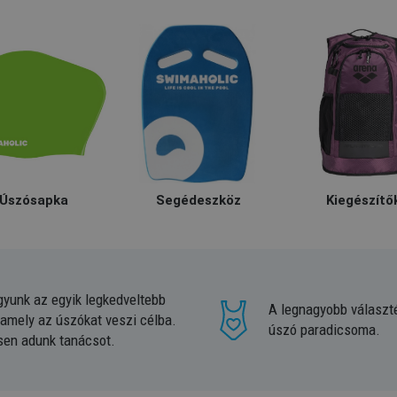
Úszósapka
Segédeszköz
Kiegészítő
gyunk az egyik legkedveltebb
A legnagyobb választ
 amely az úszókat veszi célba.
úszó paradicsoma.
sen adunk tanácsot.