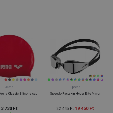
Arena
Speedo
ena Classic Silicone cap
Speedo Fastskin Hyper Elite Mirror
3 730 Ft
19 450 Ft
22 445 Ft