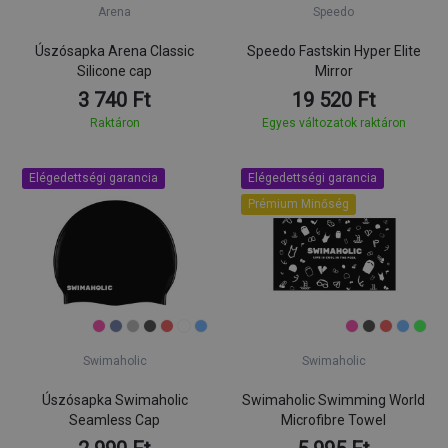
Arena
Speedo
Úszósapka Arena Classic
Speedo Fastskin Hyper Elite
Silicone cap
Mirror
3 740 Ft
19 520 Ft
Raktáron
Egyes változatok raktáron
Elégedettségi garancia
Elégedettségi garancia
Prémium Minőség
Swimaholic
Swimaholic
Úszósapka Swimaholic
Swimaholic Swimming World
Seamless Cap
Microfibre Towel