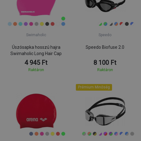
Swimaholic
Speedo
Úszósapka hosszú hajra
Speedo Biofuse 2.0
Swimaholic Long Hair Cap
4 945 Ft
8 100 Ft
Raktáron
Raktáron
Prémium Minőség