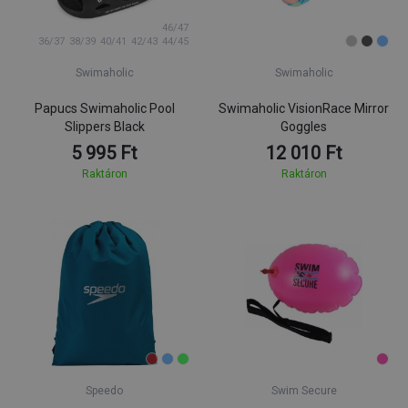
46/47
36/37
38/39
40/41
42/43
44/45
Swimaholic
Swimaholic
Papucs Swimaholic Pool
Swimaholic VisionRace Mirror
Slippers Black
Goggles
5 995 Ft
12 010 Ft
Raktáron
Raktáron
Speedo
Swim Secure