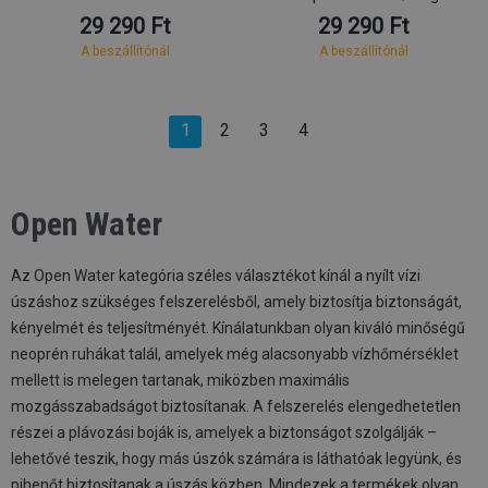
29 290 Ft
29 290 Ft
A beszállítónál
A beszállítónál
1
2
3
4
Open Water
Az Open Water kategória széles választékot kínál a nyílt vízi
úszáshoz szükséges felszerelésből, amely biztosítja biztonságát,
kényelmét és teljesítményét. Kínálatunkban olyan kiváló minőségű
neoprén ruhákat talál, amelyek még alacsonyabb vízhőmérséklet
mellett is melegen tartanak, miközben maximális
mozgásszabadságot biztosítanak. A felszerelés elengedhetetlen
részei a plávozási boják is, amelyek a biztonságot szolgálják –
lehetővé teszik, hogy más úszók számára is láthatóak legyünk, és
pihenőt biztosítanak a úszás közben. Mindezek a termékek olyan