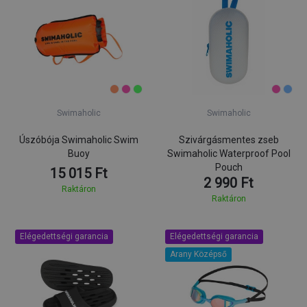
Swimaholic
Swimaholic
Úszóbója Swimaholic Swim
Szivárgásmentes zseb
Buoy
Swimaholic Waterproof Pool
Pouch
15 015 Ft
2 990 Ft
Raktáron
Raktáron
Elégedettségi garancia
Elégedettségi garancia
Arany Középső