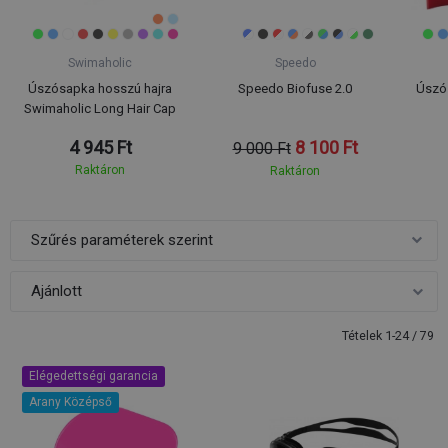
Swimaholic
Speedo
Úszósapka hosszú hajra
Speedo Biofuse 2.0
Úszós
Swimaholic Long Hair Cap
4 945 Ft
8 100 Ft
9 000 Ft
Raktáron
Raktáron
Szűrés paraméterek szerint
Tételek 1-24 / 79
Elégedettségi garancia
Arany Középső