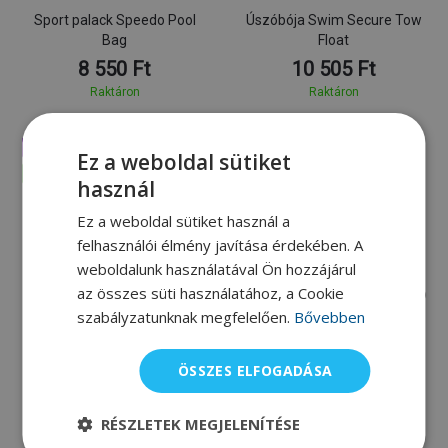
Sport palack Speedo Pool
Úszóbója Swim Secure Tow
Bag
Float
8 550 Ft
10 505 Ft
Raktáron
Raktáron
Elégedettségi garancia
Ez a weboldal sütiket
Jó Minőség
használ
Ez a weboldal sütiket használ a
felhasználói élmény javítása érdekében. A
weboldalunk használatával Ön hozzájárul
az összes süti használatához, a Cookie
szabályzatunknak megfelelően.
Bővebben
Swimaholic
Tyr
Úszószemüveg Swimaholic
ÖSSZES ELFOGADÁSA
TYR Silicone Long Hair
Elbe Swim Goggles
7 500 Ft
5 695 Ft
RÉSZLETEK MEGJELENÍTÉSE
Raktáron
Raktáron