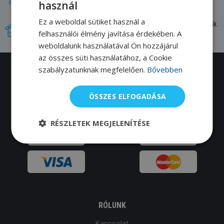
használ
Ez a weboldal sütiket használ a
Újdonságok, amelyeket tőlünk szerezhetsz be először. Mi magunk
felhasználói élmény javítása érdekében. A
teszteljük a termékeket.
weboldalunk használatával Ön hozzájárul
az összes süti használatához, a Cookie
szabályzatunknak megfelelően.
Bővebben
Több, mint 12 ezer úszó nem tévedhet.
ÖSSZES ELFOGADÁSA
Kövess bennünket:
Youtube
,
Facebook
0
Instagram
!
RÉSZLETEK MEGJELENÍTÉSE
RÓLUNK
Kapcsolat