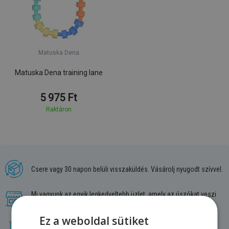
Matuska Dena
Matuska Dena training lane
5 975 Ft
Raktáron
Csere vagy 30 napon belüli visszaküldés. Vásárolj nyugodt szívvel.
Mi vagyunk az egyik legkedveltebb üzlet, amely az úszókat veszi
célba. Szívesen adunk tanácsot.
Ez a weboldal sütiket
A legnagyobb választék. Minden úszó paradicsoma.