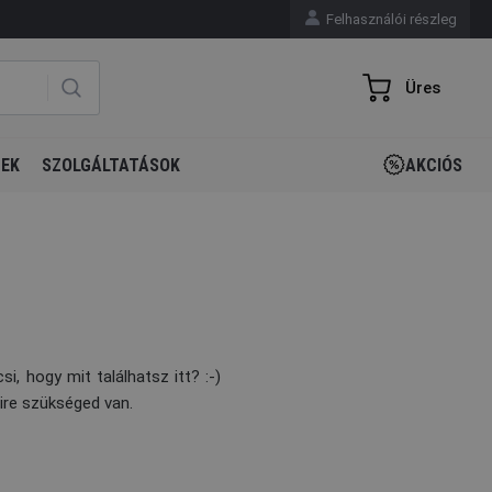
Felhasználói részleg
Üres
GEK
SZOLGÁLTATÁSOK
AKCIÓS
, hogy mit találhatsz itt? :-)
ire szükséged van.