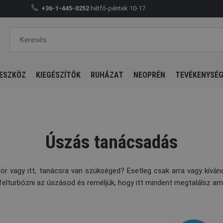
+36-1-445-0252
hétfő-péntek 10-17
ESZKÖZ
KIEGÉSZÍTŐK
RUHÁZAT
NEOPRÉN
TEVÉKENYSÉ
Úszás tanácsadás
r vagy itt, tanácsra van szükséged? Esetleg csak arra vagy kíváncsi
 felturbózni az úszásod és reméljük, hogy itt mindent megtalálsz am