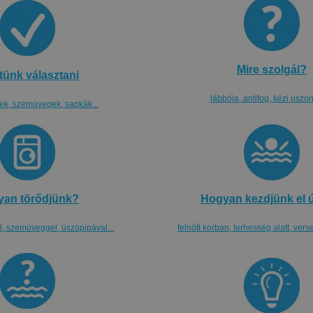
Mire szolgál?
tünk választani
lábbója, antifog, kézi uszon
ek, szemüvegek, sapkák...
an törődjünk?
Hogyan kezdjünk el 
, szemüveggel, úszópipával...
felnőtt korban, terhesség alatt, vers