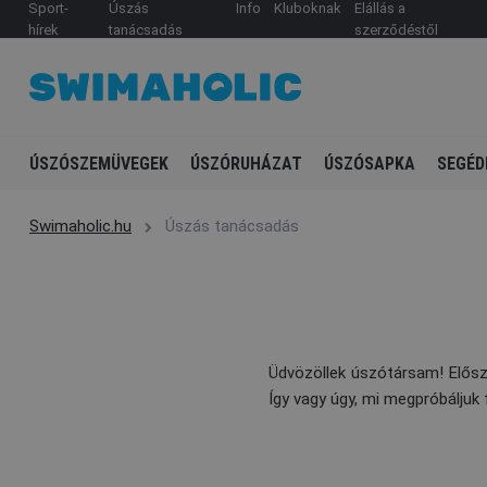
Sport-
Úszás
Info
Kluboknak
Elállás a
hírek
tanácsadás
szerződéstől
ÚSZÓSZEMÜVEGEK
ÚSZÓRUHÁZAT
ÚSZÓSAPKA
SEGÉD
Swimaholic.hu
Úszás tanácsadás
Üdvözöllek úszótársam! Előszö
Így vagy úgy, mi megpróbáljuk