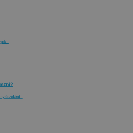
yok...
úszni?
eny úszóként...