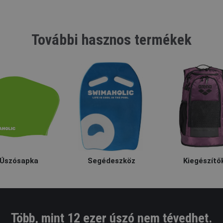
További hasznos termékek
Úszósapka
Segédeszköz
Kiegészítő
Több, mint 12 ezer úszó nem tévedhet.