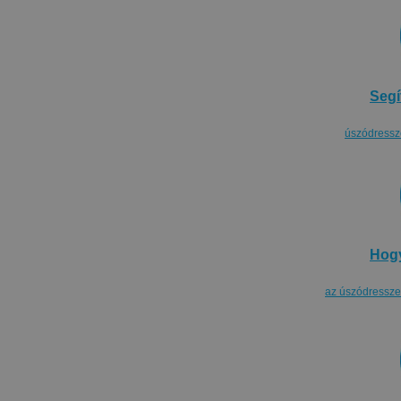
Segí
úszódressz
Hogy
az úszódresszel