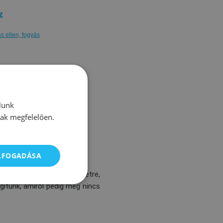
z
s ellen, fogyás
lunk
nak megfelelően.
ELFOGADÁSA
, úszódressz/nadrág méretre,
ítünk, amiről pedig még nincs