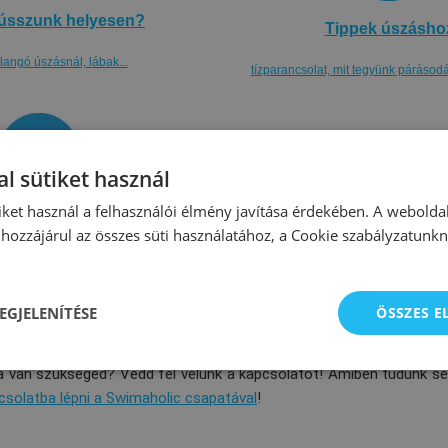
ússzunk helyesen?
Tippek úszásho
llangó úszásnál, lábak...
tízparancsolat, mit tegyünk párásodá
l sütiket használ
iket használ a felhasználói élmény javítása érdekében. A webolda
a sport újdonságokat
hozzájárul az összes süti használatához, a Cookie szabályzatunk
egtudni az úszás világából
EGJELENÍTÉSE
ÖSSZES 
, amit kerestél? Úszómedencét keresel a közeledben vagy edzőre
 van szükséged? Vedd fel velünk a kapcsolatot! Amiben tudunk seg
csolatba lépni a Swimaholic csapatával
!