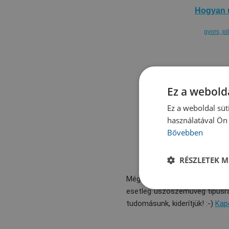
Hogyan 
gyors, pi
Ez a webolda
Ez a weboldal süt
Elolvasni 
használatával Ön 
Bővebben
még többet m
RÉSZLETEK M
Még mindig nem találtad meg
esetleg úszószemüveg típusra
tudomásunk, kiderítjük! :-)
Kap