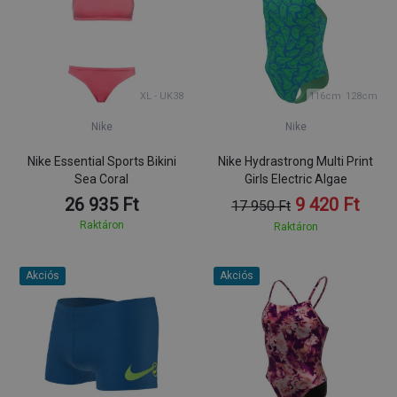
XL - UK38
116cm
128cm
Nike
Nike
Nike Essential Sports Bikini
Nike Hydrastrong Multi Print
Sea Coral
Girls Electric Algae
26 935 Ft
9 420 Ft
17 950 Ft
Raktáron
Raktáron
Akciós
Akciós