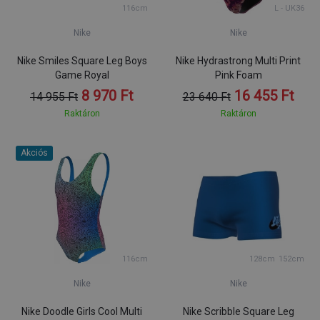
116cm
L - UK36
Nike
Nike
Nike Smiles Square Leg Boys
Nike Hydrastrong Multi Print
Game Royal
Pink Foam
8 970 Ft
16 455 Ft
14 955 Ft
23 640 Ft
Raktáron
Raktáron
Akciós
116cm
128cm
152cm
Nike
Nike
Nike Doodle Girls Cool Multi
Nike Scribble Square Leg