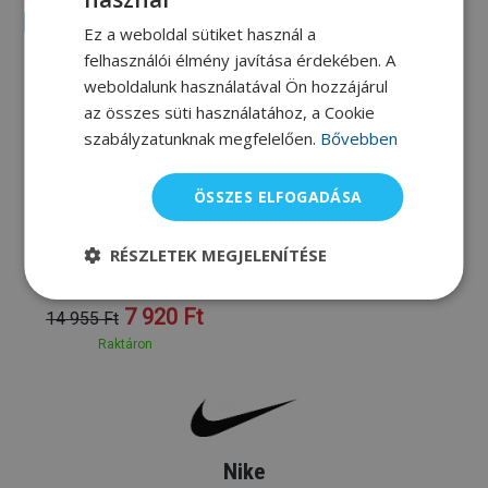
Akciós
Ez a weboldal sütiket használ a
felhasználói élmény javítása érdekében. A
weboldalunk használatával Ön hozzájárul
az összes süti használatához, a Cookie
szabályzatunknak megfelelően.
Bővebben
116cm
128cm
140cm
152cm
ÖSSZES ELFOGADÁSA
Nike
RÉSZLETEK MEGJELENÍTÉSE
Nike Scribble Square Leg
Boys Black
7 920 Ft
14 955 Ft
Raktáron
Nike