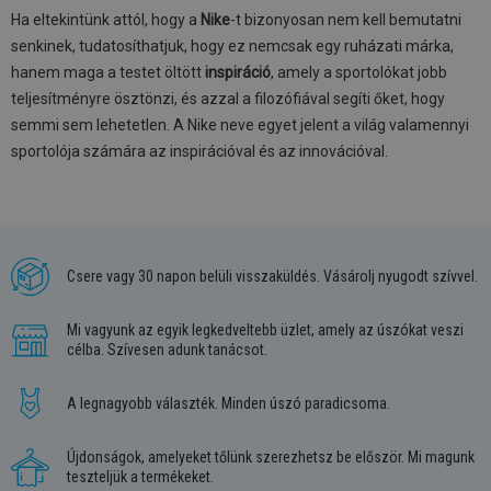
Ha eltekintünk attól, hogy a
Nike
-t bizonyosan nem kell bemutatni
senkinek, tudatosíthatjuk, hogy ez nemcsak egy ruházati márka,
hanem maga a testet öltött
inspiráció
, amely a sportolókat jobb
teljesítményre ösztönzi, és azzal a filozófiával segíti őket, hogy
semmi sem lehetetlen. A Nike neve egyet jelent a világ valamennyi
sportolója számára az inspirációval és az innovációval.
Csere vagy 30 napon belüli visszaküldés. Vásárolj nyugodt szívvel.
Mi vagyunk az egyik legkedveltebb üzlet, amely az úszókat veszi
célba. Szívesen adunk tanácsot.
A legnagyobb választék. Minden úszó paradicsoma.
Újdonságok, amelyeket tőlünk szerezhetsz be először. Mi magunk
teszteljük a termékeket.