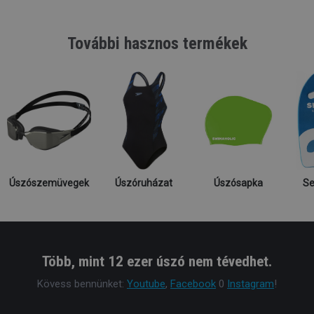
További hasznos termékek
Úszószemüvegek
Úszóruházat
Úszósapka
Se
Több, mint 12 ezer úszó nem tévedhet.
Kövess bennünket:
Youtube
,
Facebook
0
Instagram
!