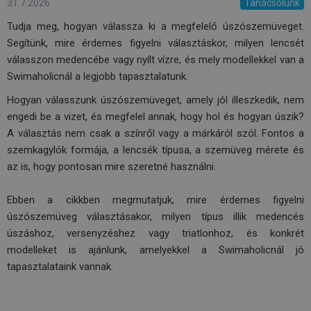
31.7.2026
Tanácsolunk
Tudja meg, hogyan válassza ki a megfelelő úszószemüveget.
Segítünk, mire érdemes figyelni választáskor, milyen lencsét
válasszon medencébe vagy nyílt vízre, és mely modellekkel van a
Swimaholicnál a legjobb tapasztalatunk.
Hogyan válasszunk úszószemüveget, amely jól illeszkedik, nem
engedi be a vizet, és megfelel annak, hogy hol és hogyan úszik?
A választás nem csak a színről vagy a márkáról szól. Fontos a
szemkagylók formája, a lencsék típusa, a szemüveg mérete és
az is, hogy pontosan mire szeretné használni.
Ebben a cikkben megmutatjuk, mire érdemes figyelni
úszószemüveg választásakor, milyen típus illik medencés
úszáshoz, versenyzéshez vagy triatlonhoz, és konkrét
modelleket is ajánlunk, amelyekkel a Swimaholicnál jó
tapasztalataink vannak.