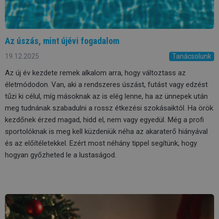
Az úszás, mint újévi fogadalom
19.12.2025
Tanácsolunk
Az új év kezdete remek alkalom arra, hogy változtass az
életmódodon. Van, aki a rendszeres úszást, futást vagy edzést
tűzi ki célul, míg másoknak az is elég lenne, ha az ünnepek után
meg tudnának szabadulni a rossz étkezési szokásaiktól. Ha örök
kezdőnek érzed magad, hidd el, nem vagy egyedül. Még a profi
sportolóknak is meg kell küzdeniük néha az akaraterő hiányával
és az előítéletekkel. Ezért most néhány tippel segítünk, hogy
hogyan győzheted le a lustaságod.