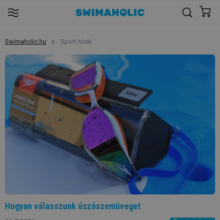
Swimaholic.hu
Sport-hírek
Hogyan válasszunk úszószemüveget