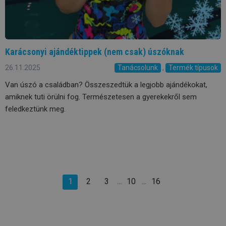
Karácsonyi ajándéktippek (nem csak) úszóknak
26.11.2025
Tanácsolunk
,
Termék típusok
Van úszó a családban? Összeszedtük a legjobb ajándékokat,
amiknek tuti örülni fog. Természetesen a gyerekekről sem
feledkeztünk meg.
1
2
3
10
16
…
…