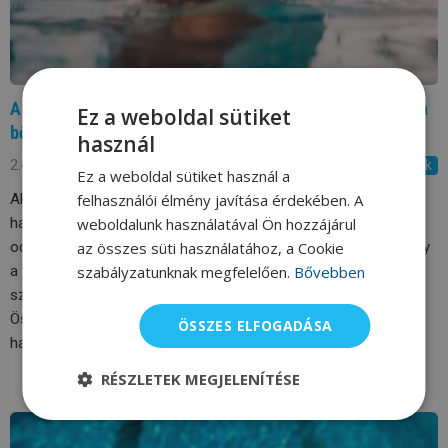
A láthatatlan pusztító. Így bánik el a klór a hajaddal és a
Ez a weboldal sütiket
bőröddel
használ
2.4.2026
Tanácsolunk
Ez a weboldal sütiket használ a
felhasználói élmény javítása érdekében. A
Akár hetente többször is a medencébe veted magad, akár csak
weboldalunk használatával Ön hozzájárul
havonta egyszer látogatsz el az uszodába, érdemes
az összes süti használatához, a Cookie
odafigyelned a hajad és a bőröd védelmére. Mindenki tudja, hogy
szabályzatunknak megfelelően.
Bővebben
a vizet klórral fertőtlenítik, hiszen azt az összetéveszthetetlen
szagot rendszerint már az öltözőben érezni lehet.
Összegyűjtöttünk neked néhány tippet, hogyan védekezhetsz
ÖSSZES ELFOGADÁSA
hatékonyan ezzel a vegyszerrel szemben.
RÉSZLETEK MEGJELENÍTÉSE