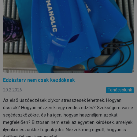
Edzésterv nem csak kezdőknek
20.2.2026
Tanácsolunk
Az első úszóedzések olykor stresszesek lehetnek. Hogyan
ússzak? Hogyan nézzen ki egy rendes edzés? Szükségem van-e
segédeszközökre, és ha igen, hogyan használjam azokat
megfelelően? Biztosan nem ezek az egyetlen kérdések, amelyek
ilyenkor eszünkbe fognak jutni. Nézzük meg együtt, hogyan is
épülhet fel egy ilyen edzés!