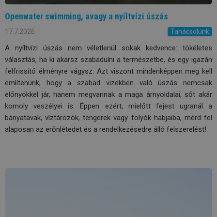
Openwater swimming, avagy a nyíltvízi úszás
17.7.2026
Tanácsolunk
A nyíltvízi úszás nem véletlenül sokak kedvence: tökéletes
választás, ha ki akarsz szabadulni a természetbe, és egy igazán
felfrissítő élményre vágysz. Azt viszont mindenképpen meg kell
említenünk, hogy a szabad vizekben való úszás nemcsak
előnyökkel jár, hanem megvannak a maga árnyoldalai, sőt akár
komoly veszélyei is. Éppen ezért, mielőtt fejest ugranál a
bányatavak, víztározók, tengerek vagy folyók habjaiba, mérd fel
alaposan az erőnlétedet és a rendelkezésedre álló felszerelést!