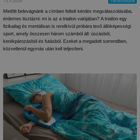
13.5.2026
Tanácsolunk
Mielőtt belevágnánk a címben feltett kérdés megválaszolásába,
érdemes tisztázni: mi is az a triatlon valójában?
A triatlon egy
fizikailag és mentálisan is rendkívül próbára tevő állóképességi
sport, amely összesen három számból áll: úszásból,
kerékpározásból és futásból.
Ezeket a megadott sorrendben,
közvetlenül egymás után kell teljesíteni.