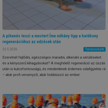
A pihenés teszi a mestert Íme néhány tipp a hatékony
regenerációhoz az edzések után
25.5.2026
Tanácsolunk
Szeretnél fejlődni, egészséges maradni, elkerülni a sérüléseket
és a kényszerű kihagyásokat? A megfelelő regeneráció az úszás
után is kulcsfontosságú, és mindenkinek érdemes odafigyelnie rá
– akár profi versenyző, akár hobbiúszó az ember.