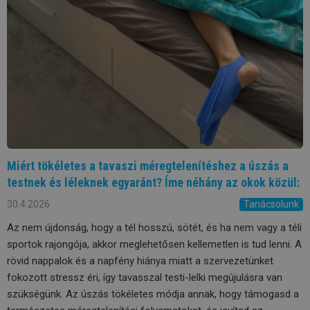
Miért tökéletes a tavaszi méregtelenítéshez a úszás a
testnek és léleknek egyaránt? Íme néhány az okok közül:
30.4.2026
Tanácsolunk
Az nem újdonság, hogy a tél hosszú, sötét, és ha nem vagy a téli
sportok rajongója, akkor meglehetősen kellemetlen is tud lenni. A
rövid nappalok és a napfény hiánya miatt a szervezetünket
fokozott stressz éri, így tavasszal testi-lelki megújulásra van
szükségünk. Az úszás tökéletes módja annak, hogy támogasd a