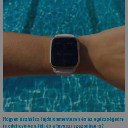
Hogyan úszhatsz fájdalommentesen és az egészségedre
is odafigyelve a téli és a tavaszi szezonban is?