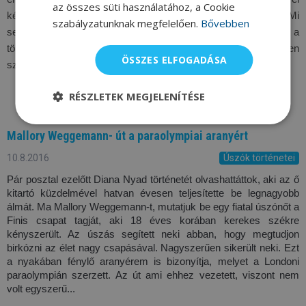
az összes süti használatához, a Cookie
később már a himnuszt halgatta a dobogón, Londonban. Mi 
szabályzatunknak megfelelően.
Bővebben
segítette át a nehéz időkön, és hogyan szemléli a handicap-et a 
többi paraolympiai sportoló, akik eredetileg a hadseregben 
ÖSSZES ELFOGADÁSA
szolgáltak?
RÉSZLETEK MEGJELENÍTÉSE
Mallory Weggemann- út a paraolympiai aranyért
10.8.2016
Úszók történetei
Pár posztal ezelőtt Diana Nyad történetét olvashattáttok, aki az ő 
kitartó küzdelmével hatvan évesen teljesítette 
be legnagyobb 
álmát. Ma Mallory Weggemann-t, mutatjuk be egy fiatal úszónőt a 
Finis csapat tagját, aki 18 
éves korában kerekes székre 
kényszerült. Az úszás segített neki abban, hogy megtudjon 
birkózni az élet nagy 
csapásával. Nagyszerűen sikerült neki. Ezt 
a nyakában fénylő aranyérem is bizonyítja, melyet a Londoni 
paraolympián szerzett. Az út ami ehhez vezetett, viszont nem 
volt egyszerű...