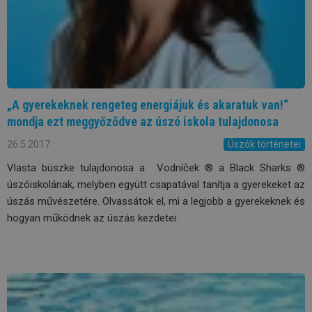
„A gyerekeknek rengeteg energiájuk és akaratuk van!“
mondja ezt meggyőződve az úszó iskola tulajdonosa
26.5.2017
Úszók történetei
Vlasta büszke tulajdonosa a Vodníček ® a Black Sharks ®
úszóiskolának, melyben együtt csapatával tanítja a gyerekeket az
úszás művészetére. Olvassátok el, mi a legjobb a gyerekeknek és
hogyan működnek az úszás kezdetei.