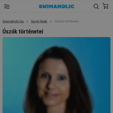
Swimaholic.hu
Sport-hírek
Úszók történetei
Úszók történetei