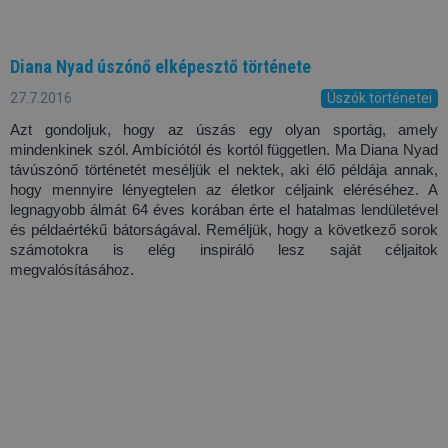
Diana Nyad úszónő elképesztő története
27.7.2016
Úszók történetei
Azt gondoljuk, hogy az úszás egy olyan sportág, amely 
mindenkinek szól. Ambíciótól és kortól független. Ma Diana Nyad 
távúszónő történetét meséljük el nektek, aki élő példája annak, 
hogy mennyire lényegtelen az életkor céljaink eléréséhez. A 
legnagyobb álmát 64 éves korában érte el hatalmas lendületével 
és példaértékű bátorságával. Reméljük, hogy a következő sorok 
számotokra is elég inspiráló lesz saját céljaitok 
megvalósításához.