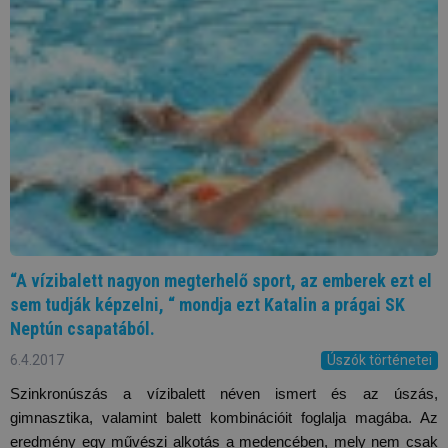
“A vízibalett nagyon megterhelő sport, az emberek ezt el
sem tudják képzelni, “ mondja ezt Katalin a prágai SK
Neptún csapatából.
6.4.2017
Úszók történetei
Szinkronúszás a vízibalett néven ismert és az úszás, 
gimnasztika, valamint balett kombinációit foglalja magába. Az 
eredmény egy művészi alkotás a medencében, mely nem csak 