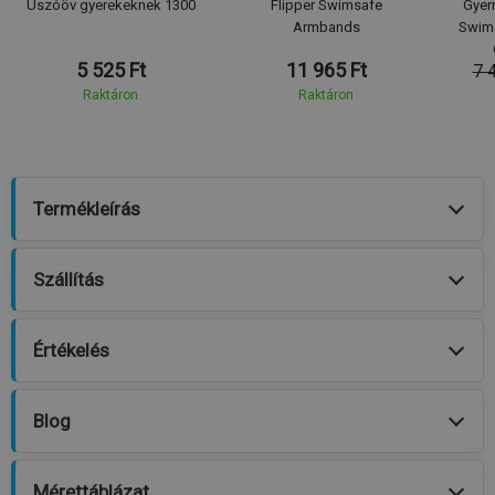
Úszóöv gyerekeknek 1300
Flipper Swimsafe
Gyer
Armbands
Swim
5 525 Ft
11 965 Ft
7 
Raktáron
Raktáron
Termékleírás
Szállítás
Értékelés
Blog
Mérettáblázat