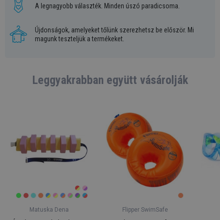
A legnagyobb választék. Minden úszó paradicsoma.
Újdonságok, amelyeket tőlünk szerezhetsz be először. Mi
magunk teszteljük a termékeket.
Leggyakrabban együtt vásárolják
Matuska Dena
Flipper SwimSafe