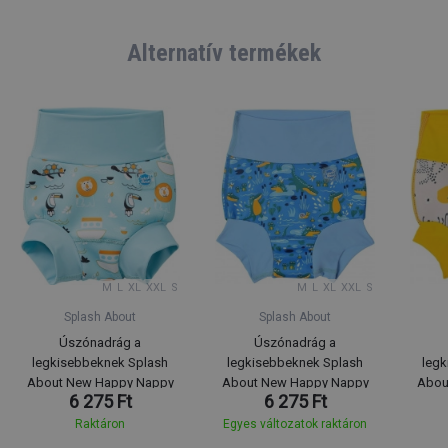
Alternatív termékek
M
L
XL
XXL
S
M
L
XL
XXL
S
Splash About
Splash About
Úszónadrág a
Úszónadrág a
legkisebbeknek Splash
legkisebbeknek Splash
legk
About New Happy Nappy
About New Happy Nappy
Abou
6 275 Ft
6 275 Ft
Noah's Ark
Crocodile Swamp
Raktáron
Egyes változatok raktáron