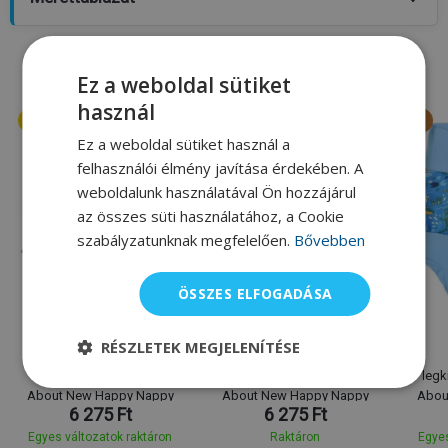
A márka legkeresettebb terméke
Ez a weboldal sütiket
használ
Ez a weboldal sütiket használ a
felhasználói élmény javítása érdekében. A
weboldalunk használatával Ön hozzájárul
az összes süti használatához, a Cookie
szabályzatunknak megfelelően.
Bővebben
ÖSSZES ELFOGADÁSA
M
L
XL
XXL
S
M
L
XL
XXL
S
Splash About
Splash About
RÉSZLETEK MEGJELENÍTÉSE
Úszónadrág a
Úszónadrág a
legkisebbeknek Splash
legkisebbeknek Splash
legk
About New Happy Nappy
About New Happy Nappy
Abou
6 275 Ft
6 275 Ft
Vintage Moby
Noah's Ark
C
Egyes változatok raktáron
Raktáron
Egyes