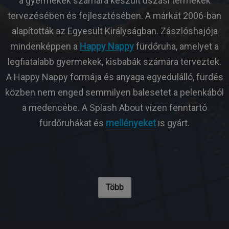
a gyermekek számára készült úszási termékek
tervezésében és fejlesztésében. A márkát 2006-ban
alapították az Egyesült Királyságban. Zászlóshajója
mindenképpen a
Happy Nappy
fürdőruha, amelyet a
legfiatalabb gyermekek, kisbabák számára terveztek.
A Happy Nappy formája és anyaga egyedülálló, fürdés
közben nem enged semmilyen balesetet a pelenkából
a medencébe. A Splash About vízen fenntartó
fürdőruhákat és
mellényeket
is gyárt.
Több