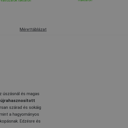
Raktáron
változatok raktáron
Mérettáblázat
 az úszásnál és magas
z
újrahasznosított
rsan szárad és sokáig
 mint a hagyományos
 kopásnak. Edzésre és