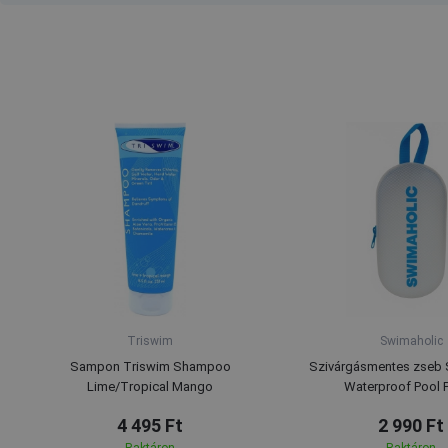
Triswim
Swimaholic
Sampon Triswim Shampoo
Szivárgásmentes zseb 
Lime/Tropical Mango
Waterproof Pool 
4 495 Ft
2 990 Ft