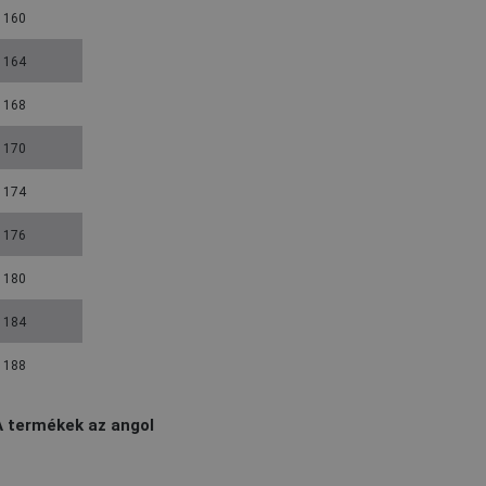
160
164
168
170
174
176
180
184
188
A termékek az angol