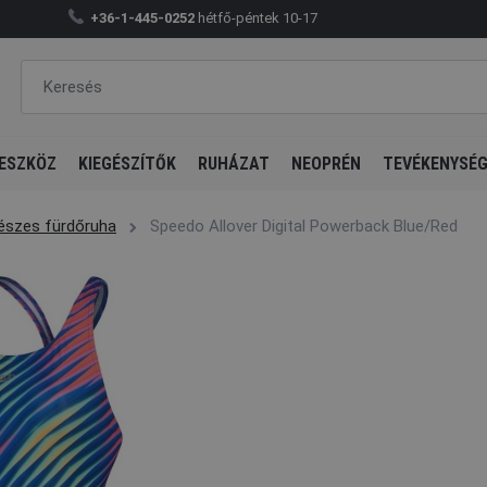
+36-1-445-0252
hétfő-péntek 10-17
ESZKÖZ
KIEGÉSZÍTŐK
RUHÁZAT
NEOPRÉN
TEVÉKENYSÉ
részes fürdőruha
Speedo Allover Digital Powerback Blue/Red