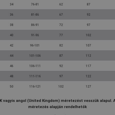
34
76-81
62
87
36
81-86
67
92
38
86-91
72
97
40
91-96
77
102
42
96-101
82
107
44
101-106
87
112
46
106-111
92
117
48
111-116
97
122
50
116-121
102
127
K vagyis angol (United Kingdom) méretezést vesszük alapul. 
méretezés alapján rendelhetők