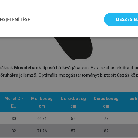
EGJELENÍTÉSE
ÖSSZES 
uháknak
Muscleback
típusú hátkivágása van. Ez a szabás elsősorba
dőruhákra jellemző. Optimális mozgástartományt biztosít úszás köz
Méret D -
Mellbőség
Derékbőség
Csípőbőség
Test
EU
cm
cm
cm
30
66-71
52
77
32
71-76
57
82