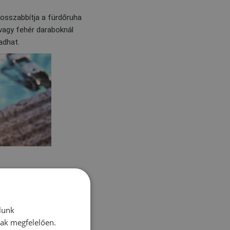
hosszabbítja a fürdőruha
 vagy fehér daraboknál
adhat.
lunk
nak megfelelően.