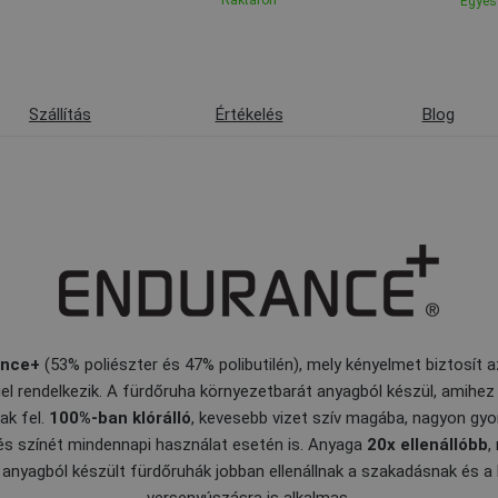
Raktáron
Egyes 
Szállítás
Értékelés
Blog
ance+
(53% poliészter és 47% polibutilén), mely kényelmet biztosít
el rendelkezik. A fürdőruha környezetbarát anyagból készül, amihe
ak fel.
100%-ban klórálló
, kevesebb vizet szív magába, nagyon gyo
és színét mindennapi használat esetén is. Anyaga
20x ellenállóbb
,
 anyagból készült fürdőruhák jobban ellenállnak a szakadásnak és a