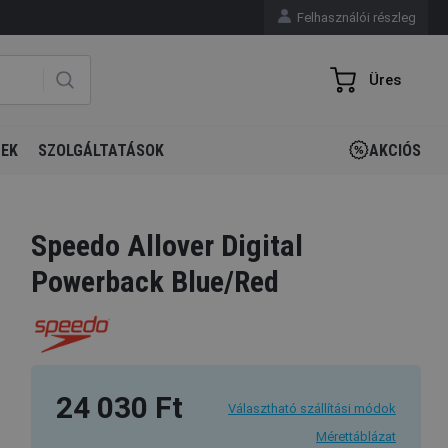
Felhasználói részleg
Üres
GEK
SZOLGÁLTATÁSOK
AKCIÓS
Speedo Allover Digital
Powerback Blue/Red
24 030 Ft
Választható szállítási módok
Mérettáblázat