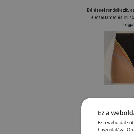
Béléssel
rendelkezik, a
élettartamát és mi tö
fogja
Ez a webolda
Ez a weboldal süt
használatával Ön 