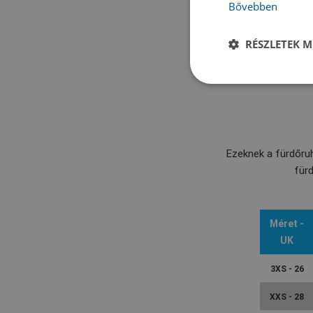
Bővebben
RÉSZLETEK M
Ezeknek a fürdőr
für
Méret -
UK
3XS - 26
XXS - 28