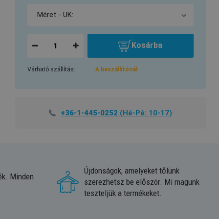
Kosárba
Várható szállítás:
A beszállítónál
+36-1-445-0252
(Hé-Pé: 10-17)
Újdonságok, amelyeket tőlünk
ék. Minden
szerezhetsz be először. Mi magunk
teszteljük a termékeket.