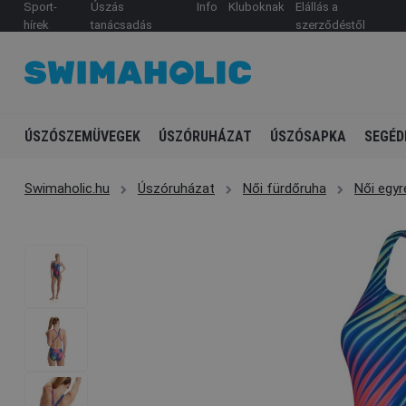
Sport-
Úszás
Info
Kluboknak
Elállás a
hírek
tanácsadás
szerződéstől
ÚSZÓSZEMÜVEGEK
ÚSZÓRUHÁZAT
ÚSZÓSAPKA
SEGÉD
Swimaholic.hu
Úszóruházat
Női fürdőruha
Női egy