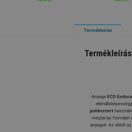
Raktáron
Raktáron
Termékleírás
Termékleírás
Anyaga
ECO
Endur
ellenállóképességg
poliésztert
használn
megtartja formáját 
anyagok. Az ebből az