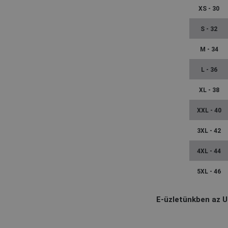
XS - 30
S - 32
M - 34
L - 36
XL - 38
XXL - 40
3XL - 42
4XL - 44
5XL - 46
E-üzletünkben az U