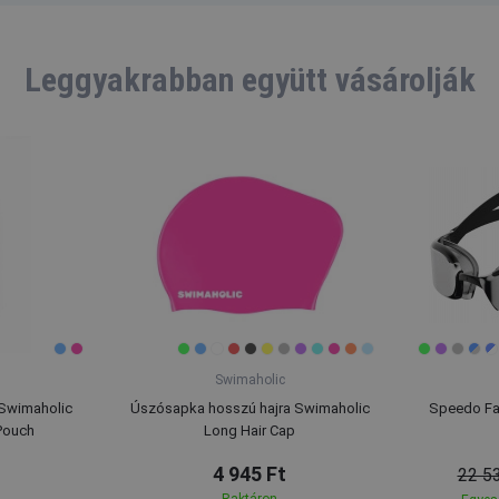
Leggyakrabban együtt vásárolják
Swimaholic
Swimaholic
Úszósapka hosszú hajra Swimaholic
Speedo Fas
Pouch
Long Hair Cap
4 945 Ft
22 5