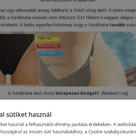
versenyúszásra is alkalmas.
zaz egy vékonyabb anyag található a felső réteg alatt. A bélés meg
bb, a fürdőruha vizesen sem átlátszó. Ezt főként a nagyon világos
 értékelni. A bélés egyetlen hátránya, hogy a fürdőruha
tovább
szár
A fürdőruha alsó része
közepesen kivágott
. (Medium Leg)
l sütiket használ
iket használ a felhasználói élmény javítása érdekében. A webolda
hozzájárul az összes süti használatához, a Cookie szabályzatunk