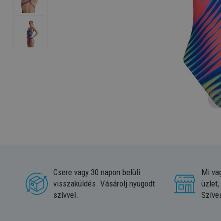
Csere vagy 30 napon belüli
Mi va
visszaküldés. Vásárolj nyugodt
üzlet,
szívvel.
Szíve