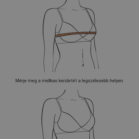
Mérje meg a mellkas kerületét a legszélesebb helyen.