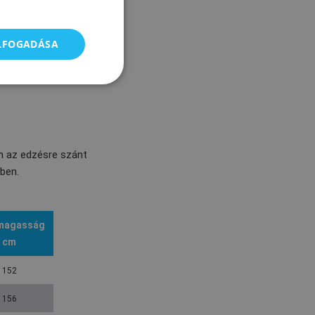
ELFOGADÁSA
n az edzésre szánt
ben.
magasság
cm
152
156