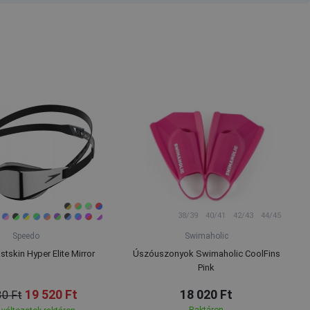
38/39
40/41
42/43
44/45
Speedo
Swimaholic
tskin Hyper Elite Mirror
Úszóuszonyok Swimaholic CoolFins
Pink
19 520 Ft
18 020 Ft
30 Ft