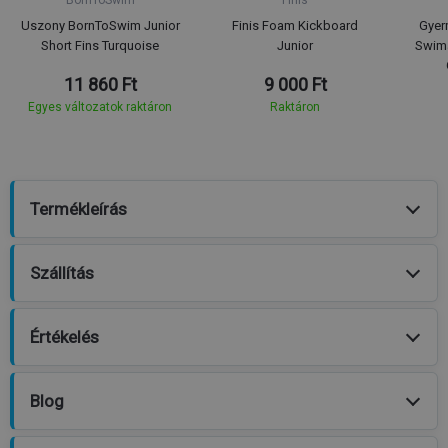
Uszony BornToSwim Junior
Finis Foam Kickboard
Gyer
Short Fins Turquoise
Junior
Swim
11 860 Ft
9 000 Ft
Egyes változatok raktáron
Raktáron
Termékleírás
Szállítás
Értékelés
Blog