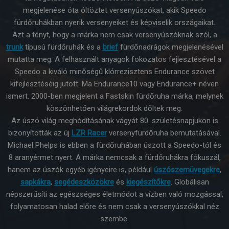
megjelenése óta öltöztet versenyúszókat, akik Speedo
fürdőruhákban nyerik versenyeiket és képviselik országaikat.
Azt a tényt, hogy a márka nem csak versenyúszóknak szól, a
trunk
típusú fürdőruhák és a
brief
fürdőnadrágok megjelenésével
mutatta meg. A felhasznált anyagok fokozatos fejlesztésével a
Speedo a kiváló minőségű klórrezisztens Endurance szövet
kifejlesztéséig jutott. Ma Endurance10 vagy Endurance+ néven
ismert. 2000-ben megjelent a Fastskin fürdőruha márka, melynek
köszönhetően világrekordok dőltek meg.
Az úszó világ meghódításának vágyát 80. születésnapjukon is
bizonyították az új
LZR Racer
versenyfürdőruha bemutatásával.
Michael Phelps is ebben a fürdőruhában úszott a Speedo-tól és
8 aranyérmet nyert. A márka nemcsak a fürdőruhákra fókuszál,
hanem az úszók egyéb igényeire is, például
úszószemüvegekre
,
sapkákra
,
segédeszközökre
és
kiegészítőkre
. Globálisan
népszerűsíti az egészséges életmódot a vízben való mozgással,
folyamatosan halad előre és nem csak a versenyúszókkal néz
szembe.