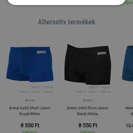
Egyes
Raktáron
Raktáron
Alternatív termékek
140cm
116cm
140cm
116cm
164cm
152cm
128cm
164cm
152cm
128cm
Arena
Arena
Arena Solid Short Junior
Arena Solid Short Junior
Nike
Royal/White
Black/White
B
8 550 Ft
8 550 Ft
15 
Raktáron
Raktáron