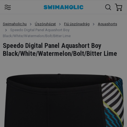
Swimaholic.hu
Úszóruházat
Fiú úszónadrág
Aquashorts
Speedo Digital Panel Aquashort Boy
Black/White/Watermelon/Bolt/Bitter Lime
Speedo Digital Panel Aquashort Boy
Black/White/Watermelon/Bolt/Bitter Lime