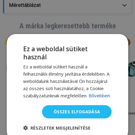
Mérettáblázat
A márka legkeresettebb terméke
Ez a weboldal sütiket
használ
Ez a weboldal sütiket használ a
felhasználói élmény javítása érdekében. A
weboldalunk használatával Ön hozzájárul
az összes süti használatához, a Cookie
szabályzatunknak megfelelően.
Bővebben
Speedo
Speedo
ÖSSZES ELFOGADÁSA
Speedo Biofuse 2.0
Speedo Fastskin Hyper
Speed
Elite Mirror
RÉSZLETEK MEGJELENÍTÉSE
8 100 Ft
19 520 Ft
9 000 Ft
22 530 Ft