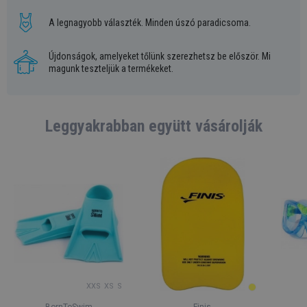
A legnagyobb választék. Minden úszó paradicsoma.
Újdonságok, amelyeket tőlünk szerezhetsz be először. Mi
magunk teszteljük a termékeket.
Leggyakrabban együtt vásárolják
XXS
XS
S
BornToSwim
Finis