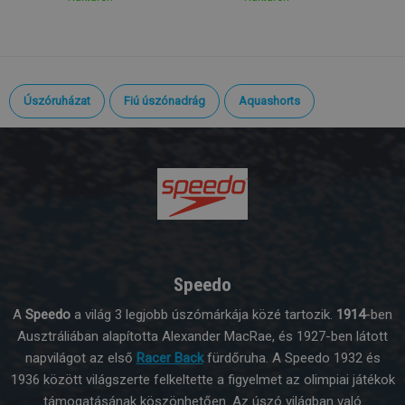
Úszóruházat
Fiú úszónadrág
Aquashorts
Speedo
A
Speedo
a világ 3 legjobb úszómárkája közé tartozik.
1914
-ben
Ausztráliában alapította Alexander MacRae, és 1927-ben látott
napvilágot az első
Racer Back
fürdőruha. A Speedo 1932 és
1936 között világszerte felkeltette a figyelmet az olimpiai játékok
támogatásának köszönhetően. Az úszó világban való