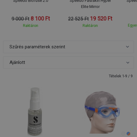
Speedo Biofuse 2.0
Speedo Fastskin Hyper
Speed
Elite Mirror
8 100 Ft
19 520 Ft
9 000 Ft
22 525 Ft
Egyes
Raktáron
Raktáron
Szűrés paraméterek szerint
Tételek 1-9 / 9