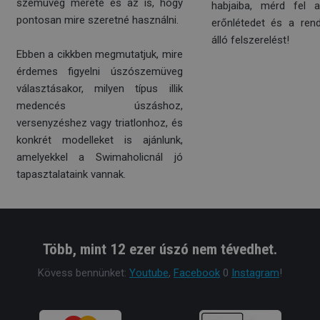
szemüveg mérete és az is, hogy
habjaiba, mérd fel 
pontosan mire szeretné használni.
erőnlétedet és a ren
álló felszerelést!
Ebben a cikkben megmutatjuk, mire
érdemes figyelni úszószemüveg
választásakor, milyen típus illik
medencés úszáshoz,
versenyzéshez vagy triatlonhoz, és
konkrét modelleket is ajánlunk,
amelyekkel a Swimaholicnál jó
tapasztalataink vannak.
Több, mint 12 ezer úszó nem tévedhet.
Kövess bennünket:
Youtube
,
Facebook
0
Instagram
!