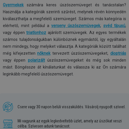
Gyermekek
számára keres úszószemüveget és tanácstalan?
Használja a kategóriák szerinti szűrést, melynek révén könnyedén
kiválaszthatja a megfelelő szemüveget. Számos más kategória is
elérhető, mint például a
verseny úszószemüvegek
,
svéd típusú
,
vagy éppen
triatlonhoz
ajánlott szemüvegek. Az egyes termékek
számos tulajdonságukban különböznek egymástól, így egyáltalán
nem mindegy, hogy melyiket választja. A kategóriák között találhat
még kifejezetten
nőknek
tervezett úszószemüvegeket,
dioptriás
vagy éppen
polarizált
úszószemüvegeket és még sok minden
mást. Böngéssze át kínálatunkat és válassza ki az Ön számára
leginkább megfelelő úszószemüveget.
Csere vagy 30 napon belüli visszaküldés. Vásárolj nyugodt szívvel.
Mi vagyunk az egyik legkedveltebb üzlet, amely az úszókat veszi
célba. Szívesen adunk tanácsot.