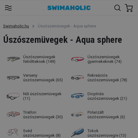
Swimaholic.hu
Úszószemüvegek - Aqua sphere
Úszószemüvegek - Aqua sphere
Úszószemüvegek
Úszószemüvegek
felnőtteknek
(149)
gyermekeknek
(74)
Verseny
Rekreációs
úszószemüvegek
(65)
úszószemüvegek
(78)
Női úszószemüvegek
Dioptriás
(11)
úszószemüvegek
(21)
Triatlon
Polarizált
úszószemüvegek
(30)
úszószemüvegek
(6)
Svéd
Tokok
úszószemüvegek
(8)
úszószemüvegre
(13)