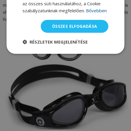
az összes süti használatához, a Cookie
mellett rendszerint értékeléseket és hasznos tanácsokat is
szabályzatunknak megfelelően.
Bővebben
olvashat például az úszószemüvegek megfelelő felhelyezésére és
használatára vonatkozóan.
ÖSSZES ELFOGADÁSA
RÉSZLETEK MEGJELENÍTÉSE