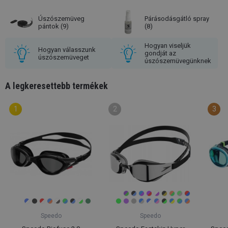
Úszószemüveg
Párásodásgátló spray
pántok
(9)
(8)
Hogyan viseljük
Hogyan válasszunk
gondját az
úszószemüveget
úszószemüvegünknek
A legkeresettebb termékek
Speedo
Speedo