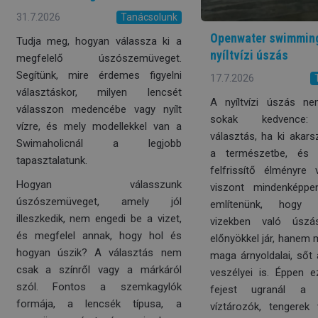
31.7.2026
Tanácsolunk
Openwater swimming
Tudja meg, hogyan válassza ki a
nyíltvízi úszás
megfelelő úszószemüveget.
Segítünk, mire érdemes figyelni
17.7.2026
választáskor, milyen lencsét
A nyíltvízi úszás ne
válasszon medencébe vagy nyílt
sokak kedvence: 
vízre, és mely modellekkel van a
választás, ha ki akars
Swimaholicnál a legjobb
a természetbe, és 
tapasztalatunk.
felfrissítő élményre
Hogyan válasszunk
viszont mindenképp
úszószemüveget, amely jól
említenünk, hogy
illeszkedik, nem engedi be a vizet,
vizekben való úsz
és megfelel annak, hogy hol és
előnyökkel jár, hanem
hogyan úszik? A választás nem
maga árnyoldalai, sőt
csak a színről vagy a márkáról
veszélyei is. Éppen ez
szól. Fontos a szemkagylók
fejest ugranál a b
formája, a lencsék típusa, a
víztározók, tengerek