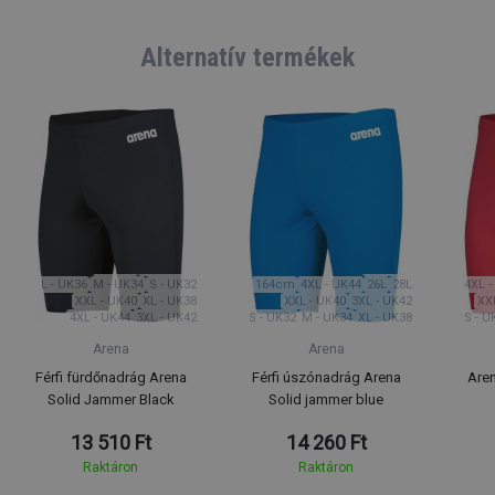
Alternatív termékek
164cm
XS - UK30
L - UK36
L - UK36
M - UK34
S - UK32
164cm
4XL - UK44
26L
28L
4XL -
XXL - UK40
XL - UK38
XXL - UK40
3XL - UK42
XX
4XL - UK44
3XL - UK42
S - UK32
M - UK34
XL - UK38
S - U
Arena
Arena
Férfi fürdőnadrág Arena
Férfi úszónadrág Arena
Aren
Solid Jammer Black
Solid jammer blue
13 510 Ft
14 260 Ft
Raktáron
Raktáron