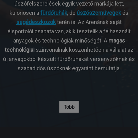
úszófelszerelések egyik vezető márkája lett,
különösen a
fürdőruhák
, de
úszószemüvegek
és
segédeszközök
terén is. Az Arenának saját
élsportolói csapata van, akik tesztelik a felhasznált
anyagok és technológiák minőségét. A
magas
technológiai
színvonalnak köszönhetően a vállalat az
új anyagokból készült fürdőruhákat versenyzőknek és
szabadidős úszóknak egyaránt bemutatja.
Több