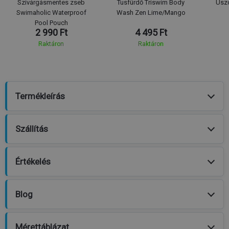
Szivárgásmentes zseb
Tusfürdő Triswim Body
Úsz
Swimaholic Waterproof
Wash Zen Lime/Mango
Pool Pouch
2 990 Ft
4 495 Ft
Raktáron
Raktáron
Termékleírás
Szállítás
Értékelés
Blog
Mérettáblázat