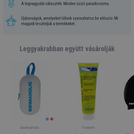
A legnagyobb választék. Minden úszó paradicsoma.
Újdonságok, amelyeket tőlünk szerezhetsz be először. Mi
magunk teszteljük a termékeket.
Leggyakrabban együtt vásárolják
Swimaholic
Triswim