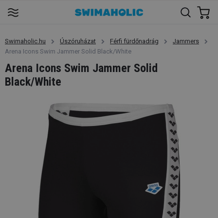
Swimaholic.hu
Úszóruházat
Férfi fürdőnadrág
Jammers
Arena Icons Swim Jammer Solid Black/White
Arena Icons Swim Jammer Solid
Black/White