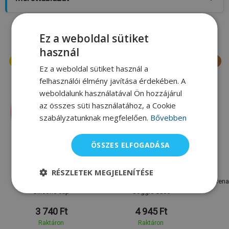
A márka legkeresettebb terméke
Ez a weboldal sütiket
használ
Ez a weboldal sütiket használ a
felhasználói élmény javítása érdekében. A
weboldalunk használatával Ön hozzájárul
az összes süti használatához, a Cookie
szabályzatunknak megfelelően.
Bővebben
ÖSSZES ELFOGADÁSA
Arena
Arena
RÉSZLETEK MEGJELENÍTÉSE
Úszósapka Arena Classic
Úszószemüveg tok Arena
Arena
Silicone cap
Goggle Case
3 740 Ft
4 945 Ft
Raktáron
Raktáron