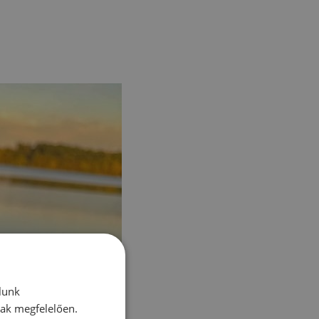
lunk
nak megfelelően.