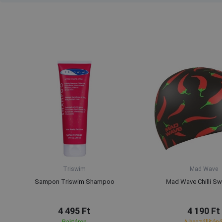
Triswim
Mad Wave
Sampon Triswim Shampoo
Mad Wave Chilli S
4 495 Ft
4 190 Ft