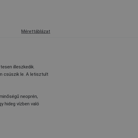
Mérettáblázat
esen illeszkedik.
csúszik le. A letisztult
ó minőségű neoprén,
y hideg vízben való