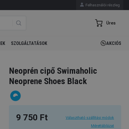
Felhasználói részleg
Üres
GEK
SZOLGÁLTATÁSOK
AKCIÓS
Neoprén cipő Swimaholic
Neoprene Shoes Black
9 750 Ft
Választható szállítási módok
Mérettáblázat