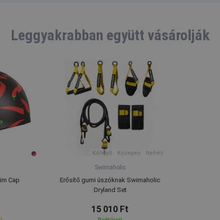
Leggyakrabban együtt vásárolják
Könnyű
Közepes
Nehéz
Swimaholic
wim Cap
Erősítő gumi úszóknak Swimaholic
Dryland Set
15 010 Ft