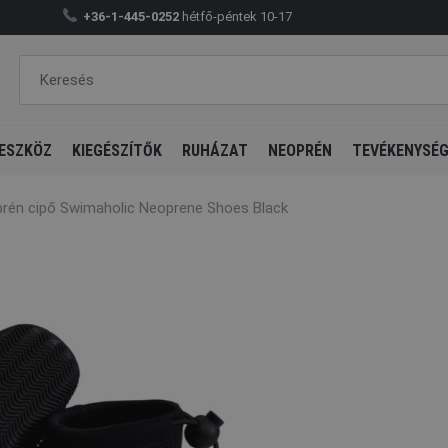
+36-1-445-0252
hétfő-péntek 10-17
ESZKÖZ
KIEGÉSZÍTŐK
RUHÁZAT
NEOPRÉN
TEVÉKENYSÉ
rén cipő Swimaholic Neoprene Shoes Black