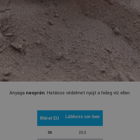
Anyaga
neoprén
. Hatásos védelmet nyújt a hideg víz ellen.
Lábhoss
cm-ben
Méret EU
36
20,5