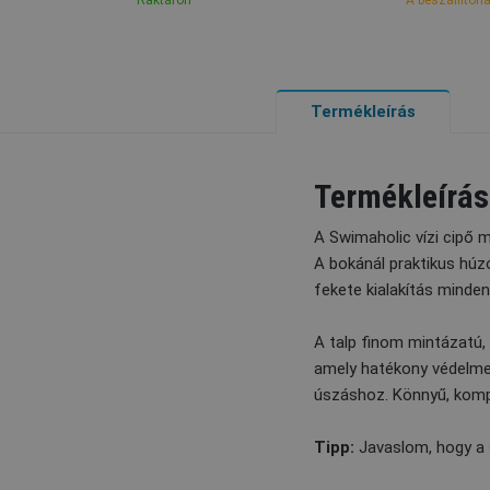
Raktáron
A beszállítóná
Termékleírás
Termékleírás
A Swimaholic vízi cipő m
A bokánál praktikus húzó
fekete kialakítás mindenh
A talp finom mintázatú, 
amely hatékony védelmet
úszáshoz. Könnyű, kompak
Tipp:
Javaslom, hogy a