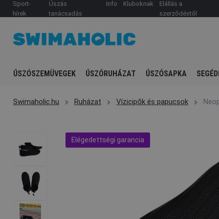
Sport-
Úszás
Info
Kluboknak
Elállás a
hírek
tanácsadás
szerződéstől
ÚSZÓSZEMÜVEGEK
ÚSZÓRUHÁZAT
ÚSZÓSAPKA
SEGÉD
Swimaholic.hu
Ruházat
Vízicipők és papucsok
Neop
Elégedettségi garancia