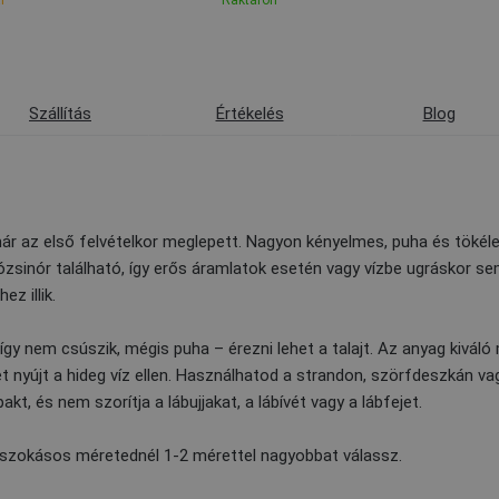
l
Raktáron
Szállítás
Értékelés
Blog
ár az első felvételkor meglepett. Nagyon kényelmes, puha és tökélet
zsinór található, így erős áramlatok esetén vagy vízbe ugráskor sem 
ez illik.
így nem csúszik, mégis puha – érezni lehet a talajt. Az anyag kivál
 nyújt a hideg víz ellen. Használhatod a strandon, szörfdeszkán vag
t, és nem szorítja a lábujjakat, a lábívét vagy a lábfejet.
 szokásos méretednél 1-2 mérettel nagyobbat válassz.