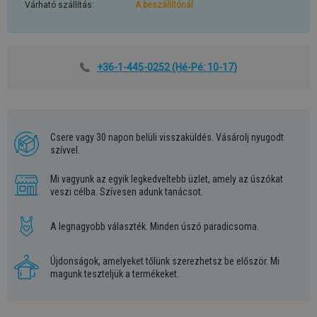
Várható szállítás:
A beszállítónál
+36-1-445-0252
(Hé-Pé: 10-17)
Csere vagy 30 napon belüli visszaküldés. Vásárolj nyugodt
szívvel.
Mi vagyunk az egyik legkedveltebb üzlet, amely az úszókat
veszi célba. Szívesen adunk tanácsot.
A legnagyobb választék. Minden úszó paradicsoma.
Újdonságok, amelyeket tőlünk szerezhetsz be először. Mi
magunk teszteljük a termékeket.