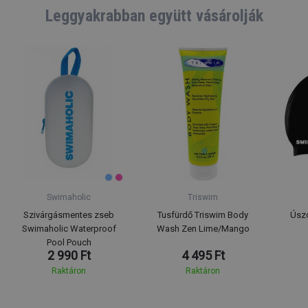
Leggyakrabban együtt vásárolják
Swimaholic
Triswim
Szivárgásmentes zseb
Tusfürdő Triswim Body
Úsz
Swimaholic Waterproof
Wash Zen Lime/Mango
Pool Pouch
2 990 Ft
4 495 Ft
Raktáron
Raktáron