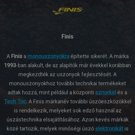
Finis
A
Finis
a
monouszonyokra
építette sikerét. A márka
1993
-ban alakult, de az alapítók már évekkel korábban
megkezdték az uszonyok fejlesztését. A
monouszonyokhoz további technikai termékeket
adtak hozzá, mint például a központi
sznorkel
és a
Tech Toc
. A Finis márkanév további úszóeszközökkel
is rendelkezik, melyeket sok edző használ az
úszástechnika elsajátításához. Azon kevés márkák
közé tartozik, melyek minőségi úszó
elektronikát
is