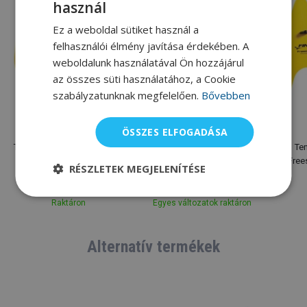
használ
Ez a weboldal sütiket használ a
felhasználói élmény javítása érdekében. A
weboldalunk használatával Ön hozzájárul
az összes süti használatához, a Cookie
szabályzatunknak megfelelően.
Bővebben
XS
S
M
L
Finis
Finis
ÖSSZES ELFOGADÁSA
Tenyérellenállás Finis Agility
Ellenállást növelő ernyő
Ten
Paddle Floating Yellow
Finis Parachute
Free
RÉSZLETEK MEGJELENÍTÉSE
10 505 Ft
19 070 Ft
Raktáron
Egyes változatok raktáron
Alternatív termékek