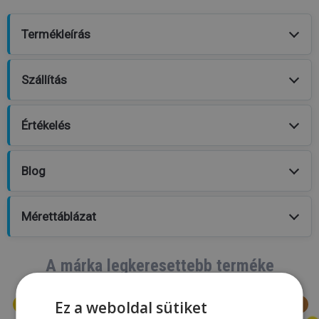
Termékleírás
Szállítás
Értékelés
Blog
Mérettáblázat
A márka legkeresettebb terméke
Ez a weboldal sütiket