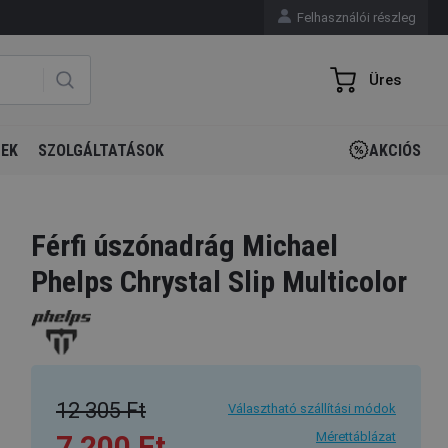
Felhasználói részleg
Üres
GEK
SZOLGÁLTATÁSOK
AKCIÓS
Férfi úszónadrág Michael
Phelps Chrystal Slip Multicolor
12 305 Ft
Választható szállítási módok
7 200 Ft
Mérettáblázat