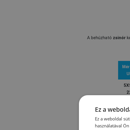
A behúzható
zsinór
ké
Mér
U
5X
2
4X
Ez a webolda
2
Ez a weboldal süt
3X
használatával Ön 
2