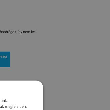
nadrágot, így nem kell
őség
lunk
nak megfelelően.