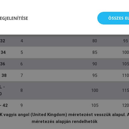
S -
2
152 - 14
70
88
EGJELENÍTÉSE
8
ÖSSZES 
- 30
3
75
90
 32
4
80
95
 34
5
85
100
 36
6
90
105
- 38
7
95
110
L -
8
100
115
0
- 42
9
105
120
K vagyis angol (United Kingdom) méretezést vesszük alapul. 
méretezés alapján rendelhetők