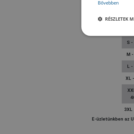
Bővebben
XX
RÉSZLETEK M
2
XS 
S -
M -
L -
XL 
XX
4
3XL 
E-üzletünkben az U