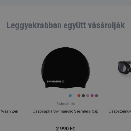
Leggyakrabban együtt vásárolják
Swimaholic
y Wash Zen
Úszósapka Swimaholic Seamless Cap
Úszószemüve
2 990 Ft