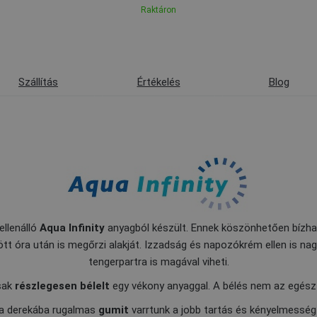
Raktáron
Szállítás
Értékelés
Blog
ellenálló
Aqua Infinity
anyagból készült. Ennek köszönhetően bízha
 óra után is megőrzi alakját. Izzadság és napozókrém ellen is nagyo
tengerpartra is magával viheti.
csak
részlegesen bélelt
egy vékony anyaggal. A bélés nem az egész e
a derekába rugalmas
gumit
varrtunk a jobb tartás és kényelmesség