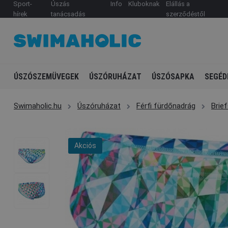
Sport-
Úszás
Info
Kluboknak
Elállás a
hírek
tanácsadás
szerződéstől
ÚSZÓSZEMÜVEGEK
ÚSZÓRUHÁZAT
ÚSZÓSAPKA
SEGÉD
Swimaholic.hu
Úszóruházat
Férfi fürdőnadrág
Brie
Akciós