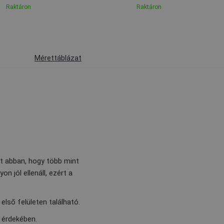
Raktáron
Raktáron
Mérettáblázat
t abban, hogy több mint
n jól ellenáll, ezért a
lső felületen található.
 érdekében.