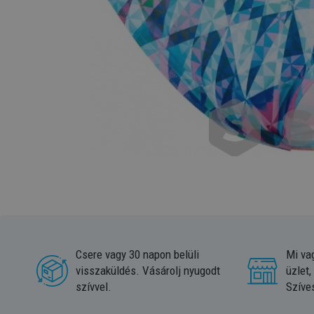
Csere vagy 30 napon belüli
Mi va
visszaküldés. Vásárolj nyugodt
üzlet,
szívvel.
Szíve