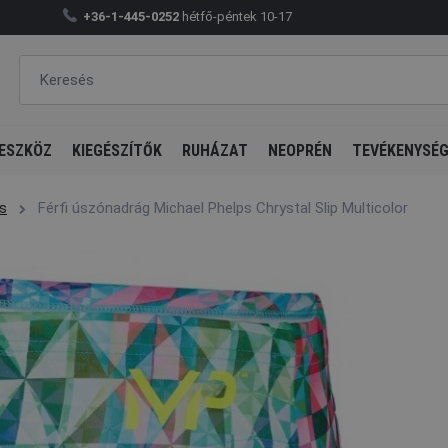
+36-1-445-0252
hétfő-péntek 10-17
ESZKÖZ
KIEGÉSZÍTŐK
RUHÁZAT
NEOPRÉN
TEVÉKENYSÉ
fs
Férfi úszónadrág Michael Phelps Chrystal Slip Multicolor