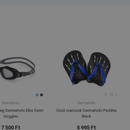
S
M
L
Swimaholic
Swimaholic
g Swimaholic Elbe Swim
Úszó mancsok Swimaholic Paddles
Goggles
Black
7 500 Ft
5 995 Ft