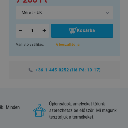
Kosárba
Várható szállítás:
A beszállítónál
+36-1-445-0252
(Hé-Pé: 10-17)
Újdonságok, amelyeket tőlünk
ék. Minden
szerezhetsz be először. Mi magunk
teszteljük a termékeket.