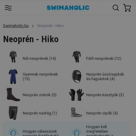
Swimaholic.hu
Neoprén - Hiko
Neoprén - Hiko
Női neoprének
(14)
Férfi neoprének
(12)
Gyermek neoprének
Neoprén úszósapkák
(15)
és hajpántok
(4)
Neoprén zoknik
(5)
Neoprén kesztyűk
(3)
Neoprén nadrág
(1)
Neoprén cipők
(4)
Hogyan kell
Hogyan válasszunk
megfelelően
neoprén fürdőruhát?
gondoskodni a