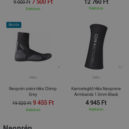
7 500 Ft
12 760 Ft
9 000 Ft
Raktáron
Raktáron
Akciós
4
XS
Hiko
Hiko
Neoprén zokni Hiko Chimp
Karmelegítő Hiko Neoprene
Grey
Armbands 1.5mm Black
9 455 Ft
4 945 Ft
19 520 Ft
Raktáron
Raktáron
Neoprén