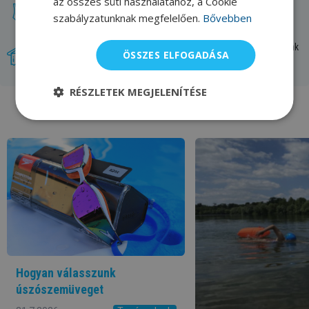
az összes süti használatához, a Cookie
A legnagyobb választék. Minden úszó paradicsoma.
szabályzatunknak megfelelően.
Bővebben
Újdonságok, amelyeket tőlünk szerezhetsz be először. Mi magunk
ÖSSZES ELFOGADÁSA
teszteljük a termékeket.
RÉSZLETEK MEGJELENÍTÉSE
Swimaholic blog
Hogyan válasszunk
úszószemüveget