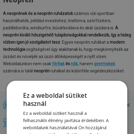
A neoprének és a neoprén ruházatok
számos vízi sportban
használhatók, például evezéshez, triatlonra, szörfözésre,
paddlebordra, windsurfre, búvárkodásra és akár úszásra is.
A
neoprén kiváló hőszigetelő tulajdonságokkal rendelkezik, így a hideg
vízben igen jó szolgálatot tesz
. Egyes neoprén ruhákat a
modern
technológia
segítségével úgy alakítanak ki, hogy megkönnyítsék az
úszást és növeljék az úszó állóképességét a nyílt vízen.
Weboldalunkon nem csak
férfiak
és
nők
, hanem
gyermekek
számára is talál
neoprén
ruhákat és különféle segédeszközöket.
Ez a weboldal sütiket
használ
Csere vagy 30 napon belüli visszaküldés. Vásárolj nyugodt szívvel.
Ez a weboldal sütiket használ a
felhasználói élmény javítása érdekében. A
Mi vagyunk az egyik legkedveltebb üzlet, amely az úszókat veszi
célba. Szívesen adunk tanácsot.
weboldalunk használatával Ön hozzájárul