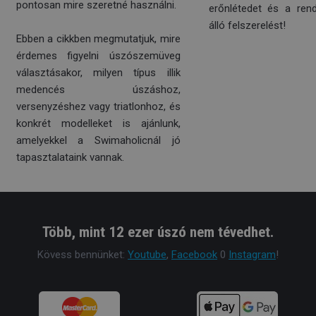
pontosan mire szeretné használni.
erőnlétedet és a ren
álló felszerelést!
Ebben a cikkben megmutatjuk, mire
érdemes figyelni úszószemüveg
választásakor, milyen típus illik
medencés úszáshoz,
versenyzéshez vagy triatlonhoz, és
konkrét modelleket is ajánlunk,
amelyekkel a Swimaholicnál jó
tapasztalataink vannak.
Több, mint 12 ezer úszó nem tévedhet.
Kövess bennünket:
Youtube
,
Facebook
0
Instagram
!