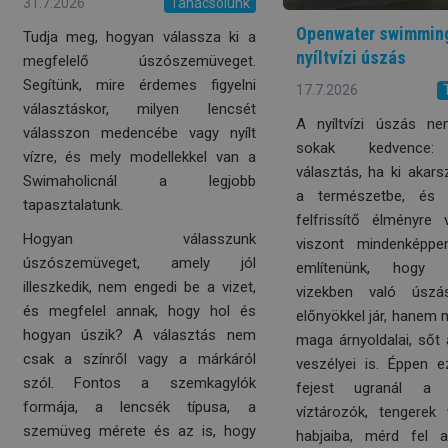
31.7.2026
Tanácsolunk
Openwater swimming
Tudja meg, hogyan válassza ki a
nyíltvízi úszás
megfelelő úszószemüveget.
Segítünk, mire érdemes figyelni
17.7.2026
választáskor, milyen lencsét
A nyíltvízi úszás ne
válasszon medencébe vagy nyílt
sokak kedvence: 
vízre, és mely modellekkel van a
választás, ha ki akars
Swimaholicnál a legjobb
a természetbe, és 
tapasztalatunk.
felfrissítő élményre
Hogyan válasszunk
viszont mindenképp
úszószemüveget, amely jól
említenünk, hogy
illeszkedik, nem engedi be a vizet,
vizekben való úsz
és megfelel annak, hogy hol és
előnyökkel jár, hanem
hogyan úszik? A választás nem
maga árnyoldalai, sőt
csak a színről vagy a márkáról
veszélyei is. Éppen ez
szól. Fontos a szemkagylók
fejest ugranál a b
formája, a lencsék típusa, a
víztározók, tengerek
szemüveg mérete és az is, hogy
habjaiba, mérd fel 