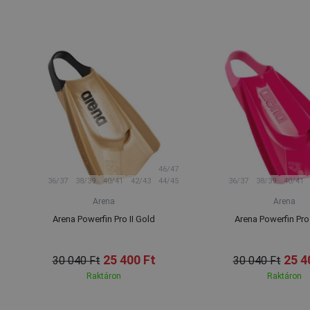
46/47
36/37
38/39
40/41
42/43
44/45
36/37
38/39
40/41
Arena
Arena
Arena Powerfin Pro II Gold
Arena Powerfin Pro 
25 400 Ft
25 4
30 040 Ft
30 040 Ft
Raktáron
Raktáron