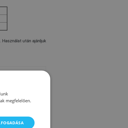
 Használat után ajánljuk
lunk
nak megfelelően.
ELFOGADÁSA