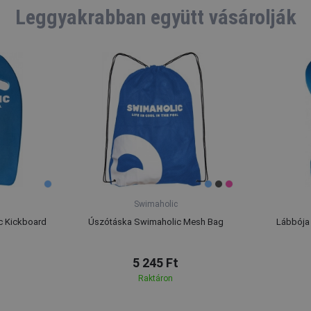
Leggyakrabban együtt vásárolják
Swimaholic
 Kickboard
Úszótáska Swimaholic Mesh Bag
Lábbója 
5 245 Ft
Raktáron