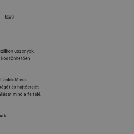
Blog
szilikon uszonyok,
ak köszönhetően
l
kialakítással
égét és hajtóerejét
llását mind a felfelé,
bak
.