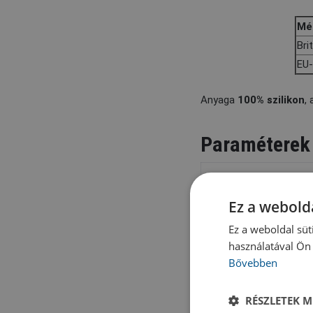
Mé
Bri
EU
Anyaga
100% szilikon
,
Paraméterek
Paraméter
Ez a webolda
Anyag
Ez a weboldal süt
használatával Ön 
Szín
Bővebben
RÉSZLETEK M