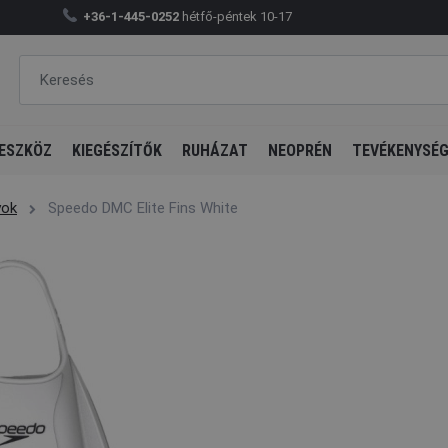
+36-1-445-0252
hétfő-péntek 10-17
ESZKÖZ
KIEGÉSZÍTŐK
RUHÁZAT
NEOPRÉN
TEVÉKENYSÉ
yok
Speedo DMC Elite Fins White