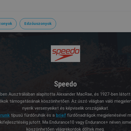
zonyok
Edzőuszonyok
Speedo
-ben Ausztráliában alapította Alexander MacRae, és 1927-ben látott
 játékok támogatásának köszönhetően. Az úszó világban való megjel
nyerik versenyeiket és képviselik országaikat.
trunk
típusú fürdőruhák és a
brief
fürdőnadrágok megjelenésével mu
kifejlesztéséig jutott. Ma Endurance10 vagy Endurance+ néven isme
köszönhetően világrekordok dőltek meg.