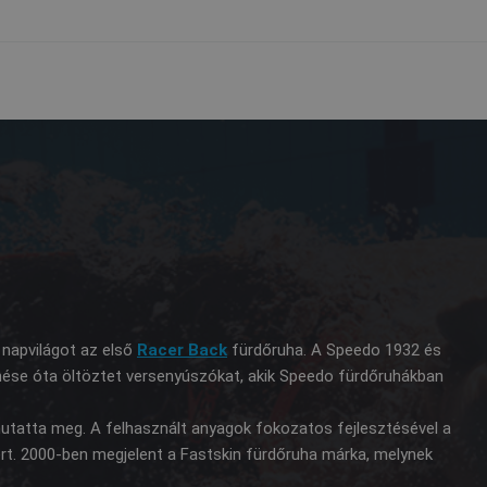
 napvilágot az első
Racer Back
fürdőruha. A Speedo 1932 és
enése óta öltöztet versenyúszókat, akik Speedo fürdőruhákban
tatta meg. A felhasznált anyagok fokozatos fejlesztésével a
rt. 2000-ben megjelent a Fastskin fürdőruha márka, melynek