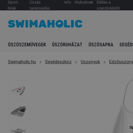
Sport-
Úszás
Info
Kluboknak
Elállás a
hírek
tanácsadás
szerződéstől
ÚSZÓSZEMÜVEGEK
ÚSZÓRUHÁZAT
ÚSZÓSAPKA
SEGÉD
Swimaholic.hu
Segédeszköz
Uszonyok
Edzőuszon