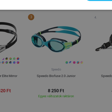
A márka legkeresettebb terméke
Speedo
Elite Mirror
Speedo Biofuse 2.0 Junior
Speedo
520 Ft
8 250 Ft
Egyes változatok raktáron