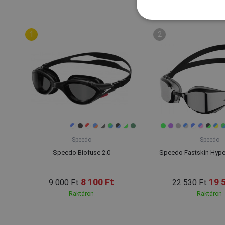
Speedo
Speedo
Speedo Biofuse 2.0
Speedo Fastskin Hyper 
8 100 Ft
19 
9 000 Ft
22 530 Ft
Raktáron
Raktáron