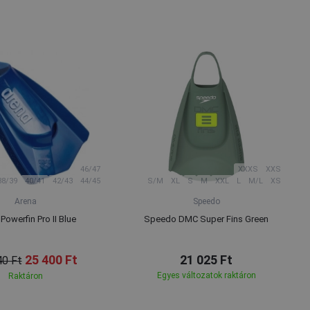
46/47
XXXS
XXS
38/39
40/41
42/43
44/45
S/M
XL
S
M
XXL
L
M/L
XS
Arena
Speedo
Powerfin Pro II Blue
Speedo DMC Super Fins Green
25 400 Ft
21 025 Ft
40 Ft
Egyes változatok raktáron
Raktáron