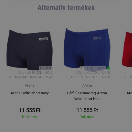
Alternatív termékek
L - UK36
L - UK36
164cm
XXL - UK40
3XL - UK42
XXL - UK40
3XL - UK42
S - UK32
M - UK34
XL - UK38
S - UK32
M - UK34
XL - UK38
S - U
Arena
Arena
Arena Solid short navy
Férfi úszónadrág Arena
Are
Solid short blue
11 555 Ft
11 555 Ft
Raktáron
Raktáron