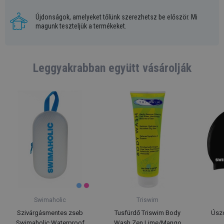
Újdonságok, amelyeket tőlünk szerezhetsz be először. Mi
magunk teszteljük a termékeket.
Leggyakrabban együtt vásárolják
Swimaholic
Triswim
Szivárgásmentes zseb
Tusfürdő Triswim Body
Úsz
Swimaholic Waterproof
Wash Zen Lime/Mango