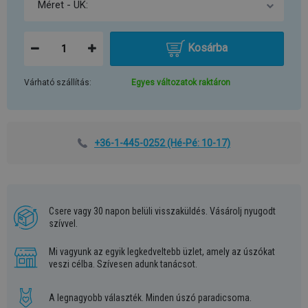
Kosárba
Várható szállítás:
Egyes változatok raktáron
+36-1-445-0252
(Hé-Pé: 10-17)
Csere vagy 30 napon belüli visszaküldés. Vásárolj nyugodt
szívvel.
Mi vagyunk az egyik legkedveltebb üzlet, amely az úszókat
veszi célba. Szívesen adunk tanácsot.
A legnagyobb választék. Minden úszó paradicsoma.