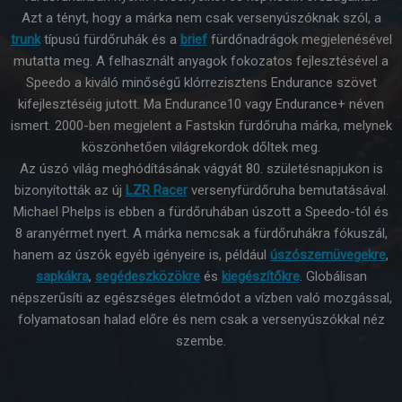
Azt a tényt, hogy a márka nem csak versenyúszóknak szól, a
trunk
típusú fürdőruhák és a
brief
fürdőnadrágok megjelenésével
mutatta meg. A felhasznált anyagok fokozatos fejlesztésével a
Speedo a kiváló minőségű klórrezisztens Endurance szövet
kifejlesztéséig jutott. Ma Endurance10 vagy Endurance+ néven
ismert. 2000-ben megjelent a Fastskin fürdőruha márka, melynek
köszönhetően világrekordok dőltek meg.
Az úszó világ meghódításának vágyát 80. születésnapjukon is
bizonyították az új
LZR Racer
versenyfürdőruha bemutatásával.
Michael Phelps is ebben a fürdőruhában úszott a Speedo-tól és
8 aranyérmet nyert. A márka nemcsak a fürdőruhákra fókuszál,
hanem az úszók egyéb igényeire is, például
úszószemüvegekre
,
sapkákra
,
segédeszközökre
és
kiegészítőkre
. Globálisan
népszerűsíti az egészséges életmódot a vízben való mozgással,
folyamatosan halad előre és nem csak a versenyúszókkal néz
szembe.