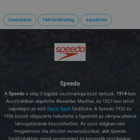
Úszóruházat
Férfi fürdőnadrág
Aquashorts
Speedo
A
Speedo
a világ 3 legjobb úszómárkája közé tartozik.
1914
-ben
Ausztráliában alapította Alexander MacRae, és 1927-ben látott
napvilágot az első
Racer Back
fürdőruha. A Speedo 1932 és
1936 között világszerte felkeltette a figyelmet az olimpiai játékok
támogatásának köszönhetően. Az úszó világban való
megjelenése óta öltöztet versenyúszókat, akik Speedo
fürdőruhákban nyerik versenyeiket és képviselik országaikat.