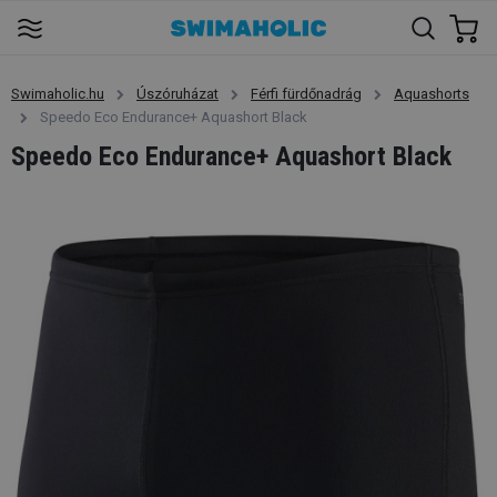
Swimaholic.hu
Úszóruházat
Férfi fürdőnadrág
Aquashorts
Speedo Eco Endurance+ Aquashort Black
Speedo Eco Endurance+ Aquashort Black