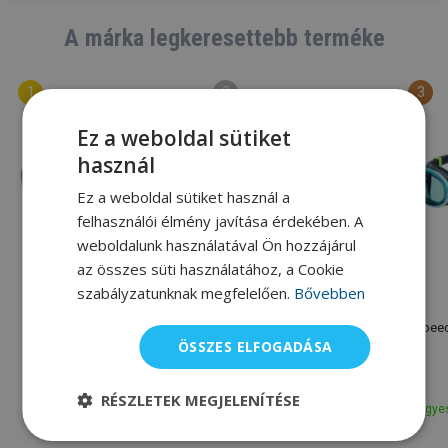
A márka legkeresettebb terméke
Ez a weboldal sütiket
használ
Ez a weboldal sütiket használ a
felhasználói élmény javítása érdekében. A
weboldalunk használatával Ön hozzájárul
az összes süti használatához, a Cookie
szabályzatunknak megfelelően.
Bővebben
Speedo
Speedo
Speedo Biofuse 2.0
Speedo Fastskin Hyper
Speed
ÖSSZES ELFOGADÁSA
Elite Mirror
8 100 Ft
19 520 Ft
9 000 Ft
22 530 Ft
RÉSZLETEK MEGJELENÍTÉSE
Egyes
Raktáron
Raktáron