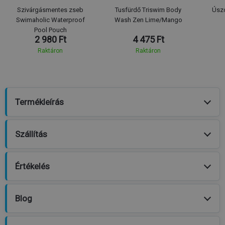
Szivárgásmentes zseb
Tusfürdő Triswim Body
Úsz
Swimaholic Waterproof
Wash Zen Lime/Mango
Pool Pouch
2 980 Ft
4 475 Ft
Raktáron
Raktáron
Termékleírás
Szállítás
Értékelés
Blog