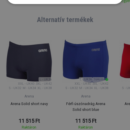
Egyes
Raktáron
Raktáron
Alternatív termékek
L - UK36
L - UK36
164cm
XXL - UK40
3XL - UK42
XXL - UK40
3XL - UK42
S - UK32
M - UK34
XL - UK38
S - UK32
M - UK34
XL - UK38
S - U
Arena
Arena
Arena Solid short navy
Férfi úszónadrág Arena
Are
Solid short blue
11 515 Ft
11 515 Ft
Raktáron
Raktáron