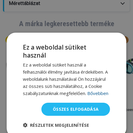
Mérettáblázat
A márka legkeresettebb terméke
Ez a weboldal sütiket
használ
Ez a weboldal sütiket használ a
felhasználói élmény javítása érdekében. A
weboldalunk használatával Ön hozzájárul
az összes süti használatához, a Cookie
szabályzatunknak megfelelően.
Bővebben
Speedo
Speedo
ÖSSZES ELFOGADÁSA
Speedo Biofuse 2.0
Speedo Fastskin Hyper
Speed
Elite Mirror
RÉSZLETEK MEGJELENÍTÉSE
8 070 Ft
19 450 Ft
8 970 Ft
22 445 Ft