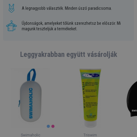
A legnagyobb választék. Minden úszó paradicsoma.
Újdonságok, amelyeket tőlünk szerezhetsz be először. Mi
magunk teszteljük a termékeket.
Leggyakrabban együtt vásárolják
Swimaholic
Triswim