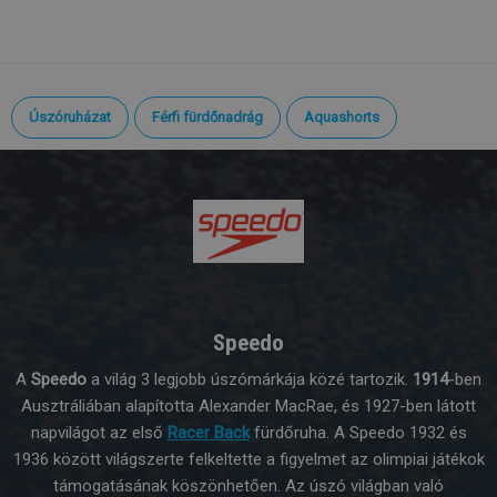
Úszóruházat
Férfi fürdőnadrág
Aquashorts
Speedo
A
Speedo
a világ 3 legjobb úszómárkája közé tartozik.
1914
-ben
Ausztráliában alapította Alexander MacRae, és 1927-ben látott
napvilágot az első
Racer Back
fürdőruha. A Speedo 1932 és
1936 között világszerte felkeltette a figyelmet az olimpiai játékok
támogatásának köszönhetően. Az úszó világban való