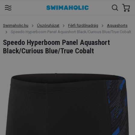
Swimaholic.hu
Úszóruházat
Férfi fürdőnadrág
Aquashorts
Speedo Hyperboom Panel Aquashort Black/Curious Blue/True Cobalt
Speedo Hyperboom Panel Aquashort
Black/Curious Blue/True Cobalt