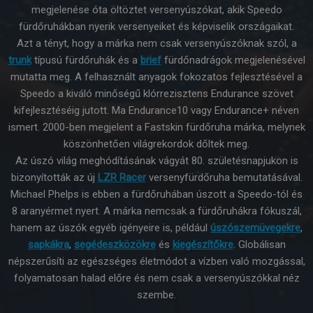
megjelenése óta öltöztet versenyúszókat, akik Speedo
fürdőruhákban nyerik versenyeiket és képviselik országaikat.
Azt a tényt, hogy a márka nem csak versenyúszóknak szól, a
trunk
típusú fürdőruhák és a
brief
fürdőnadrágok megjelenésével
mutatta meg. A felhasznált anyagok fokozatos fejlesztésével a
Speedo a kiváló minőségű klórrezisztens Endurance szövet
kifejlesztéséig jutott. Ma Endurance10 vagy Endurance+ néven
ismert. 2000-ben megjelent a Fastskin fürdőruha márka, melynek
köszönhetően világrekordok dőltek meg.
Az úszó világ meghódításának vágyát 80. születésnapjukon is
bizonyították az új
LZR Racer
versenyfürdőruha bemutatásával.
Michael Phelps is ebben a fürdőruhában úszott a Speedo-tól és
8 aranyérmet nyert. A márka nemcsak a fürdőruhákra fókuszál,
hanem az úszók egyéb igényeire is, például
úszószemüvegekre
,
sapkákra
,
segédeszközökre
és
kiegészítőkre
. Globálisan
népszerűsíti az egészséges életmódot a vízben való mozgással,
folyamatosan halad előre és nem csak a versenyúszókkal néz
szembe.