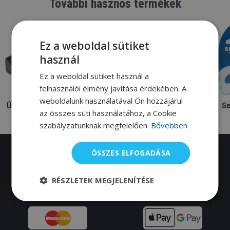
További hasznos termékek
Ez a weboldal sütiket
használ
Ez a weboldal sütiket használ a
felhasználói élmény javítása érdekében. A
weboldalunk használatával Ön hozzájárul
Úszószemüvegek
Úszóruházat
Úszósapka
Se
az összes süti használatához, a Cookie
szabályzatunknak megfelelően.
Bővebben
ÖSSZES ELFOGADÁSA
Több, mint 12 ezer úszó nem tévedhet.
RÉSZLETEK MEGJELENÍTÉSE
Kövess bennünket:
Youtube
,
Facebook
0
Instagram
!