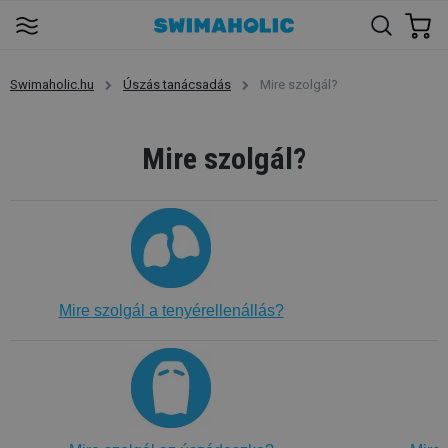
Swimaholic.hu
Úszás tanácsadás
Mire szolgál?
Mire szolgál?
Mire szolgál a tenyérellenállás?
M