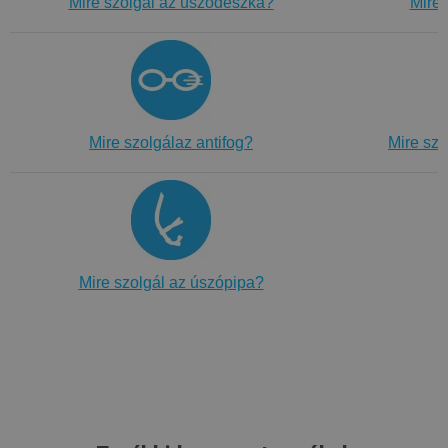
Mire szolgál az úszódeszka?
Mire 
Mire szolgálaz antifog?
Mire szo
Mire szolgál az úszópipa?