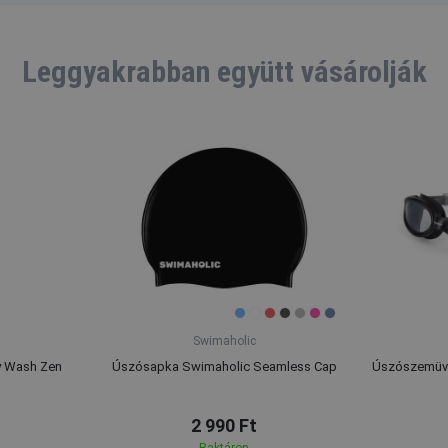
Leggyakrabban együtt vásárolják
Swimaholic
y Wash Zen
Úszósapka Swimaholic Seamless Cap
Úszószemüve
2 990 Ft