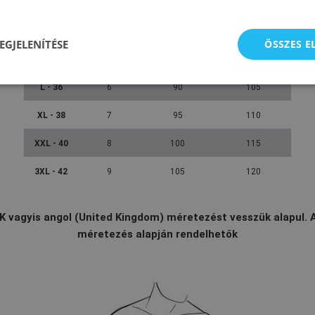
XS - 30
3
75
90
S - 32
4
80
95
EGJELENÍTÉSE
ÖSSZES 
M - 34
5
85
100
L - 36
6
90
105
XL - 38
7
95
110
XXL - 40
8
100
115
3XL - 42
9
105
120
K vagyis angol (United Kingdom) méretezést vesszük alapul. 
méretezés alapján rendelhetők