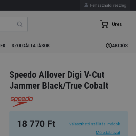
Felhasználói részleg
Üres
GEK
SZOLGÁLTATÁSOK
AKCIÓS
Speedo Allover Digi V-Cut
Jammer Black/True Cobalt
18 770 Ft
Választható szállítási módok
Mérettáblázat