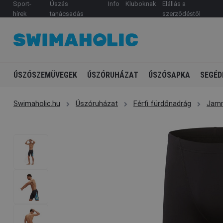
Sport-
Úszás
Info
Kluboknak
Elállás a
hírek
tanácsadás
szerződéstől
ÚSZÓSZEMÜVEGEK
ÚSZÓRUHÁZAT
ÚSZÓSAPKA
SEGÉD
Swimaholic.hu
Úszóruházat
Férfi fürdőnadrág
Jam