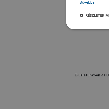
Bővebben
RÉSZLETEK M
E-üzletünkben az U