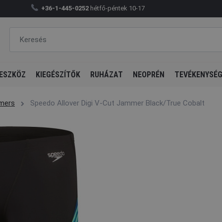
+36-1-445-0252
hétfő-péntek 10-17
ESZKÖZ
KIEGÉSZÍTŐK
RUHÁZAT
NEOPRÉN
TEVÉKENYSÉ
mers
Speedo Allover Digi V-Cut Jammer Black/True Cobalt