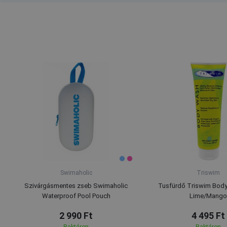
Swimaholic
Triswim
Szivárgásmentes zseb Swimaholic
Tusfürdő Triswim Bod
Waterproof Pool Pouch
Lime/Mango
2 990 Ft
4 495 Ft