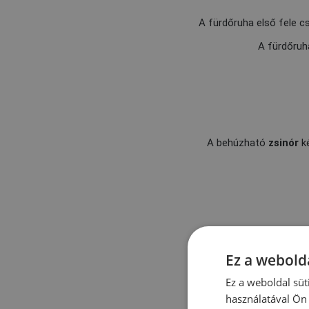
A fürdőruha első fele 
A fürdőruh
A behúzható
zsinór
ké
Ez a webolda
Ez a weboldal süt
használatával Ön 