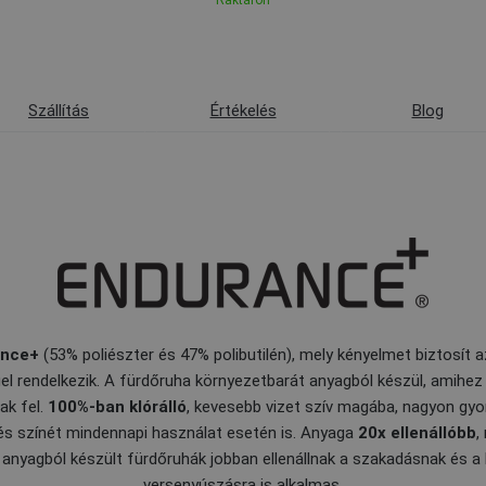
Raktáron
Szállítás
Értékelés
Blog
ance+
(53% poliészter és 47% polibutilén), mely kényelmet biztosít
el rendelkezik. A fürdőruha környezetbarát anyagból készül, amihe
ak fel.
100%-ban klórálló
, kevesebb vizet szív magába, nagyon gyo
és színét mindennapi használat esetén is. Anyaga
20x ellenállóbb
,
 anyagból készült fürdőruhák jobban ellenállnak a szakadásnak és a
versenyúszásra is alkalmas.