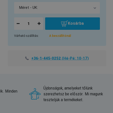
Kosárba
Várható szállítás:
A beszállítónál
+36-1-445-0252
(Hé-Pé: 10-17)
Újdonságok, amelyeket tőlünk
ék. Minden
szerezhetsz be először. Mi magunk
teszteljük a termékeket.