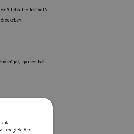
lső felületen található.
 érdekében.
nadrágot, így nem kell
lunk
nak megfelelően.