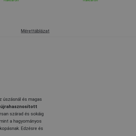
Raktáron
Raktáron
Mérettáblázat
 az úszásnál és magas
z
újrahasznosított
rsan szárad és sokáig
 mint a hagyományos
 kopásnak. Edzésre és