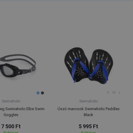
S
M
L
Swimaholic
Swimaholic
g Swimaholic Elbe Swim
Úszó mancsok Swimaholic Paddles
Goggles
Black
7 500 Ft
5 995 Ft