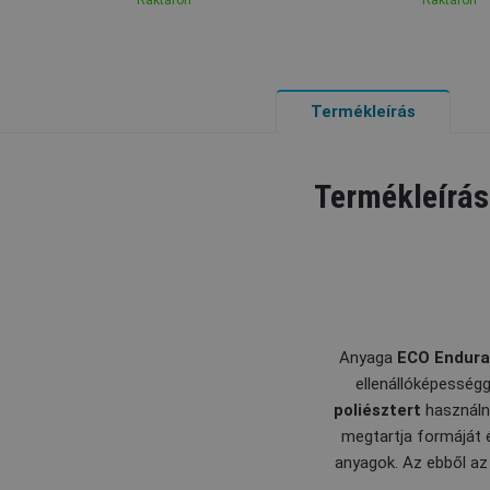
Raktáron
Raktáron
Termékleírás
Termékleírás
Anyaga
ECO
Endur
ellenállóképességg
poliésztert
használn
megtartja formáját 
anyagok. Az ebből az