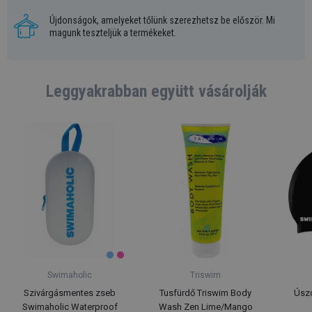
Újdonságok, amelyeket tőlünk szerezhetsz be először. Mi
magunk teszteljük a termékeket.
Leggyakrabban együtt vásárolják
Swimaholic
Triswim
Szivárgásmentes zseb
Tusfürdő Triswim Body
Úsz
Swimaholic Waterproof
Wash Zen Lime/Mango