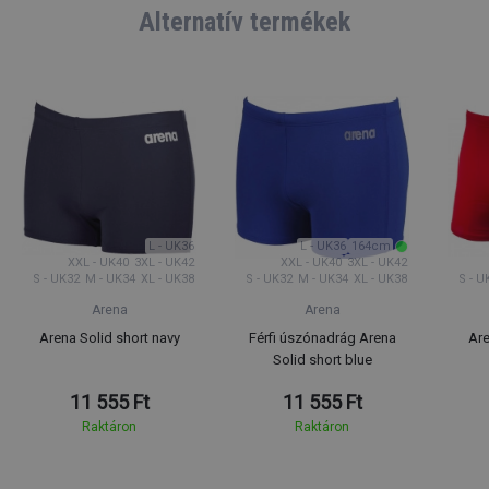
Alternatív termékek
L - UK36
L - UK36
164cm
XXL - UK40
3XL - UK42
XXL - UK40
3XL - UK42
S - UK32
M - UK34
XL - UK38
S - UK32
M - UK34
XL - UK38
S - U
Arena
Arena
Arena Solid short navy
Férfi úszónadrág Arena
Are
Solid short blue
11 555 Ft
11 555 Ft
Raktáron
Raktáron