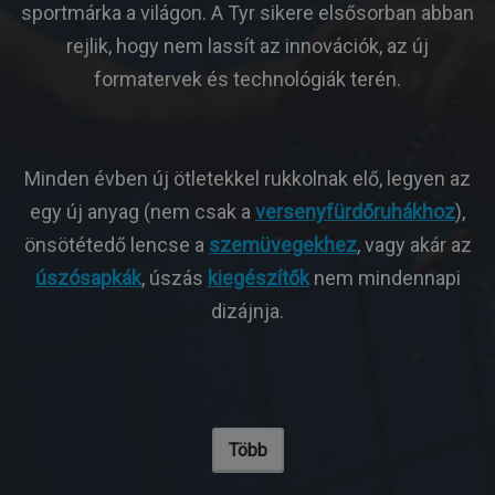
sportmárka a világon. A Tyr sikere elsősorban abban
rejlik, hogy nem lassít az innovációk, az új
formatervek és technológiák terén.
Minden évben új ötletekkel rukkolnak elő, legyen az
egy új anyag (nem csak a
versenyfürdőruhákhoz
),
önsötétedő lencse a
szemüvegekhez
, vagy akár az
úszósapkák
, úszás
kiegészítők
nem mindennapi
dizájnja.
Több