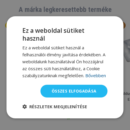
A márka legkeresettebb terméke
Ez a weboldal sütiket
használ
Ez a weboldal sütiket használ a
felhasználói élmény javítása érdekében. A
weboldalunk használatával Ön hozzájárul
az összes süti használatához, a Cookie
szabályzatunknak megfelelően.
Bővebben
L
M
S
XL
XS
XXS
XXL
Tyr
Tyr
ÖSSZES ELFOGADÁSA
Úszózsák Tyr Big Mummy
Tenyérellenállás Tyr Catalyst
Füldu
Mesh Bag
Stroke Training Paddles
E
RÉSZLETEK MEGJELENÍTÉSE
9 755 Ft
11 255 Ft
Raktáron
Egyes változatok raktáron