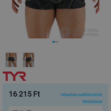
16 215 Ft
Választható szállítási módok
Mérettáblázat