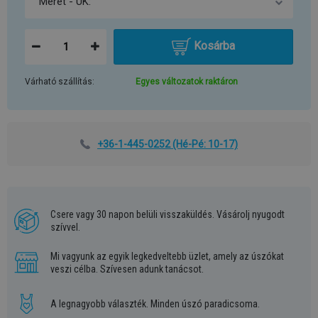
Kosárba
Várható szállítás:
Egyes változatok raktáron
+36-1-445-0252
(Hé-Pé: 10-17)
Csere vagy 30 napon belüli visszaküldés. Vásárolj nyugodt
szívvel.
Mi vagyunk az egyik legkedveltebb üzlet, amely az úszókat
veszi célba. Szívesen adunk tanácsot.
A legnagyobb választék. Minden úszó paradicsoma.