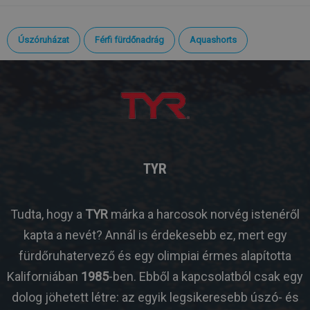
Úszóruházat
Férfi fürdőnadrág
Aquashorts
TYR
Tudta, hogy a
TYR
márka a harcosok norvég istenéről
kapta a nevét? Annál is érdekesebb ez, mert egy
fürdőruhatervező és egy olimpiai érmes alapította
Kaliforniában
1985
-ben. Ebből a kapcsolatból csak egy
dolog jöhetett létre: az egyik legsikeresebb úszó- és