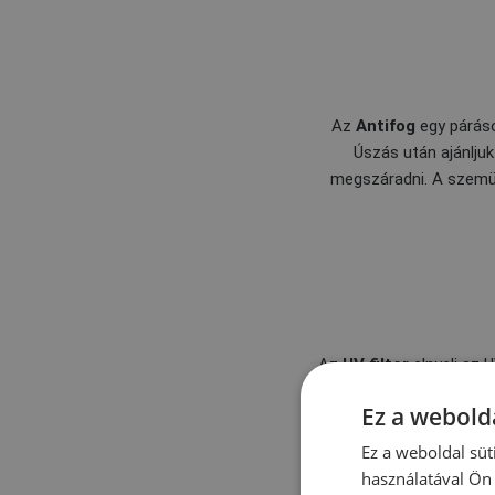
Az
Antifog
egy páráso
Úszás után ajánlju
megszáradni. A szemüv
Az
UV filter
elnyeli az 
Ez a webolda
Ez a weboldal süt
használatával Ön 