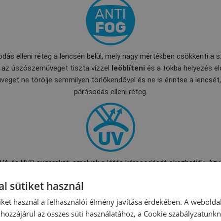
dás elleni réteg a lencsén belül, mely nagy mértékben csökkenti a
k az úszószemüveget tiszta vízzel
leöblíteni
és a tokba helyezés el
eget ne törölje semmilyen törlőkendővel és ne is érintse a lencsét
párásodás elleni réteg.
UVA és UVB sugarakat, amelyek a látás károsodását okozhatják. Az
beltéri úszásra is alkalmas.
l sütiket használ
iket használ a felhasználói élmény javítása érdekében. A webolda
hozzájárul az összes süti használatához, a Cookie szabályzatunk