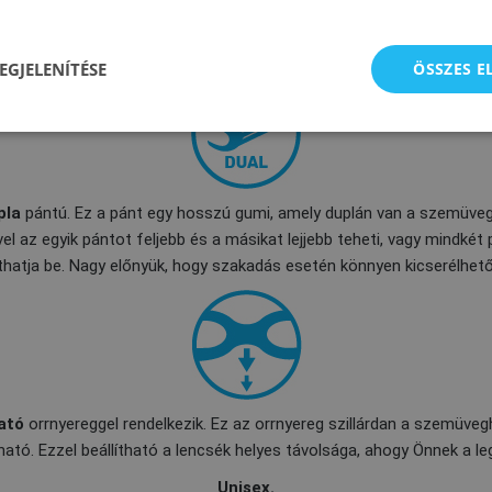
Ezek az úszószemüvegek
nem rendelkeznek tömítéssel
.
EGJELENÍTÉSE
ÖSSZES 
pla
pántú. Ez a pánt egy hosszú gumi, amely duplán van a szemüveg
vel az egyik pántot feljebb és a másikat lejjebb teheti, vagy mindké
líthatja be. Nagy előnyük, hogy szakadás esetén könnyen kicserélhető
ató
orrnyereggel rendelkezik. Ez az orrnyereg szillárdan a szemüveg
ható. Ezzel beállítható a lencsék helyes távolsága, ahogy Önnek a l
Unisex.