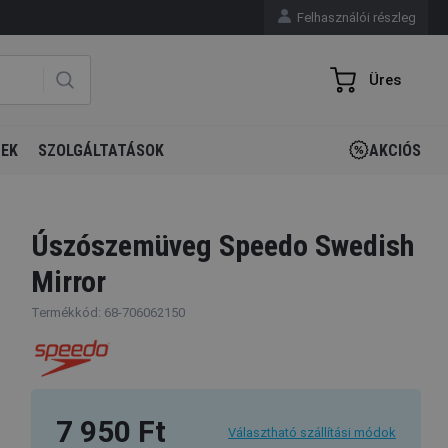
Felhasználói részleg
Üres
GEK
SZOLGÁLTATÁSOK
AKCIÓS
Úszószemüveg Speedo Swedish
Mirror
Termékkód: 68-706062150
7 950 Ft
Választható szállítási módok