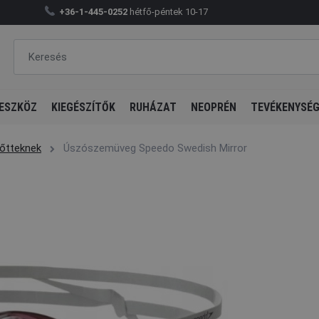
+36-1-445-0252
hétfő-péntek 10-17
ESZKÖZ
KIEGÉSZÍTŐK
RUHÁZAT
NEOPRÉN
TEVÉKENYSÉ
őtteknek
Úszószemüveg Speedo Swedish Mirror