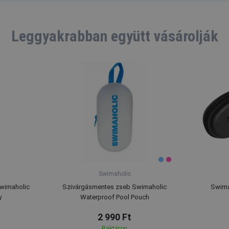
Leggyakrabban együtt vásárolják
Swimaholic
Swimaholic
Szivárgásmentes zseb Swimaholic
Swima
y
Waterproof Pool Pouch
2 990 Ft
Raktáron