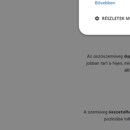
Bővebben
RÉSZLETEK M
Az úszószemüveg
du
jobban tart a fejen, mi
ál
A szemüveg
összetolh
pozícióba tol