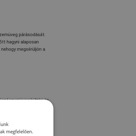
 szemüveg párásodását.
őtt hagyni alaposan
, nehogy megsérüljön a
 úszószemüveg kültéri és
lunk
nak megfelelően.