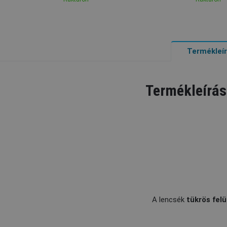
Termékleí
Termékleírás
A lencsék
tükrös fel