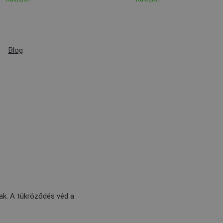
Blog
asak. A tükröződés véd a