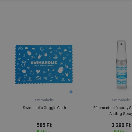
Swimaholic
Swimaholic
Swimaholic Goggle Cloth
Páramentesítő spray 
Antifog Spra
585 Ft
3 290 Ft
Raktáron
Raktáron