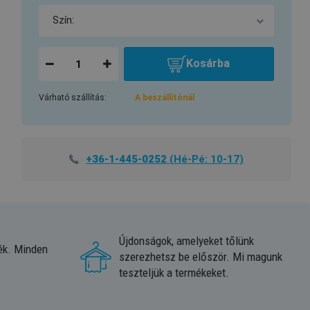
Kosárba
Várható szállítás:
A beszállítónál
+36-1-445-0252
(Hé-Pé: 10-17)
Újdonságok, amelyeket tőlünk
ék. Minden
szerezhetsz be először. Mi magunk
teszteljük a termékeket.