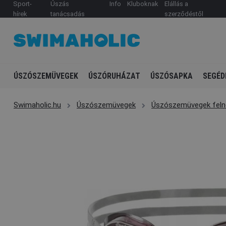
Sport-
Úszás
Info
Kluboknak
Elállás a
hírek
tanácsadás
szerződéstől
ÚSZÓSZEMÜVEGEK
ÚSZÓRUHÁZAT
ÚSZÓSAPKA
SEGÉD
Swimaholic.hu
Úszószemüvegek
Úszószemüvegek feln