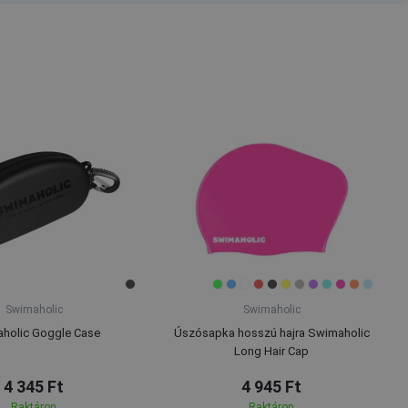
Swimaholic
Swimaholic
holic Goggle Case
Úszósapka hosszú hajra Swimaholic
Long Hair Cap
4 345 Ft
4 945 Ft
Raktáron
Raktáron