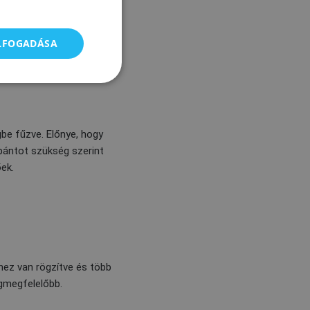
ELFOGADÁSA
be fűzve. Előnye, hogy
t pántot szükség szerint
ek.
hez van rögzítve és több
egmegfelelőbb.