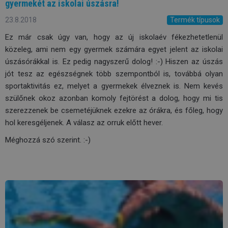
gyermekét az iskolai úszásra!
23.8.2018
Termék típusok
Ez már csak úgy van, hogy az új iskolaév fékezhetetlenül
közeleg, ami nem egy gyermek számára egyet jelent az iskolai
úszásórákkal is. Ez pedig nagyszerű dolog! :-) Hiszen az úszás
jót tesz az egészségnek több szempontból is, továbbá olyan
sportaktivitás ez, melyet a gyermekek élveznek is. Nem kevés
szülőnek okoz azonban komoly fejtörést a dolog, hogy mi tis
szerezzenek be csemetéjüknek ezekre az órákra, és főleg, hogy
hol keresgéljenek. A válasz az orruk előtt hever.
Méghozzá szó szerint. :-)