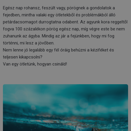
Egész nap rohansz, feszült vagy, pörögnek a gondolatok a
fejedben, mintha valaki egy ötletekből és problémákból álló
petárdacsomagot durrogtatna odabent. Az agyunk kora reggeltől
fogva 100 százalékon pörög egész nap, míg végre este be nem
zuhanunk az ágyba. Mindig az jár a fejünkben, hogy mi fog
történni, mi lesz a jövőben.
Nem lenne jó legalább egy fél óráig behúzni a kéziféket és
teljesen kikapcsolni?
Van egy ötletünk, hogyan csináld!