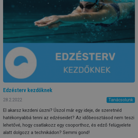
Edzésterv kezdőknek
28.2.2022
Tanácsolunk
El akarsz kezdeni úszni? Úszol már egy ideje, de szeretnéd
hatékonyabbá tenni az edzéseidet? Az időbeosztásod nem teszi
lehetővé, hogy csatlakozz egy csoporthoz, és edző felügyelete
alatt dolgozz a technikádon? Semmi gond!