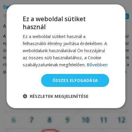
Swimaholic Dryland szett
15.3.2021
Értékelés
Ez a weboldal sütiket
használ
A
Swimaholic Dryland szett
a szárazedzésekhez készült.
Ez a weboldal sütiket használ a
A készlet tartalmaz egy latex
gumit
, amelynek segítségével az
felhasználói élmény javítása érdekében. A
egész felsőtestünket erősíthetjük. Kiválóan alkalmas továbbá az
weboldalunk használatával Ön hozzájárul
úszómozdulatok
szimulálására
és az állóképesség növelésére
az összes süti használatához, a Cookie
is. A gumihoz igény szerint
tenyérlapokat
vagy
fogantyúkat
is
szabályzatunknak megfelelően.
Bővebben
rögzíthetünk. A készletben található
hevederek
segítségével a
gumit szinte bármihez odaerősíthetjük, ami a közelben található.
ÖSSZES ELFOGADÁSA
RÉSZLETEK MEGJELENÍTÉSE