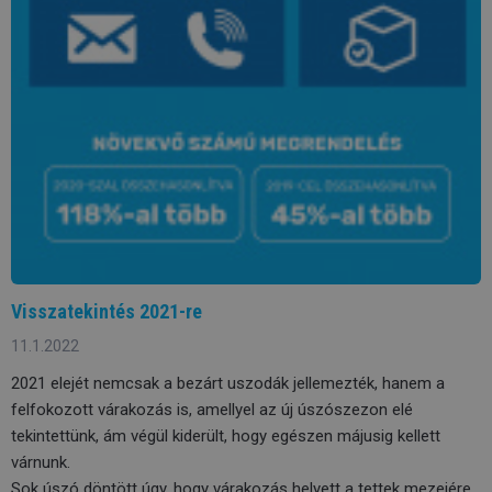
Visszatekintés 2021-re
11.1.2022
2021 elejét nemcsak a bezárt uszodák jellemezték, hanem a
felfokozott várakozás is, amellyel az új úszószezon elé
tekintettünk, ám végül kiderült, hogy egészen májusig kellett
várnunk.
Sok úszó döntött úgy, hogy várakozás helyett a tettek mezejére