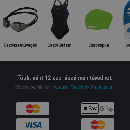
Úszószemüvegek
Úszóruházat
Úszósapka
Se
Több, mint 12 ezer úszó nem tévedhet.
Kövess bennünket:
Youtube
,
Facebook
0
Instagram
!