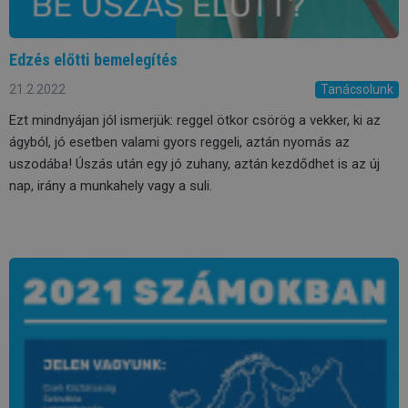
Edzés előtti bemelegítés
21.2.2022
Tanácsolunk
Ezt mindnyájan jól ismerjük: reggel ötkor csörög a vekker, ki az
ágyból, jó esetben valami gyors reggeli, aztán nyomás az
uszodába! Úszás után egy jó zuhany, aztán kezdődhet is az új
nap, irány a munkahely vagy a suli.