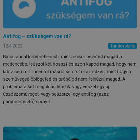
Antifog – szükségem van rá?
12.4.2022
Tanácsolunk
Nincs annál kellemetlenebb, mint amikor beveted magad a
medencébe, leúszol két hosszt és azon kapod magad, hogy nem
látsz semmit. Innentől másról sem szól az edzés, mint hogy a
szemüveged öblögeted és próbálod nem felhúzni magad. A
problémára két megoldás létezik: vagy veszel egy új
úszószemüveget, vagy beszerzel egy antifog (azaz
páramentesítő) spray-t.