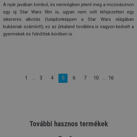
A nyár javában tombol, és nemrégiben jelent meg a mozivásznon
egy új Star Wars film is, ugyan nem volt kifejezetten egy
sikereres alkotás (tulajdonképpen a Star Wars világában
bukásnak számíott), ez az űrkaland továbbra is nagyon kedvelt a
gyermekek és felnőttek körében is.
1
3
4
5
6
7
10
16
…
…
További hasznos termékek