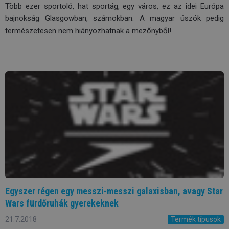
Több ezer sportoló, hat sportág, egy város, ez az idei Európa
bajnokság Glasgowban, számokban. A magyar úszók pedig
természetesen nem hiányozhatnak a mezőnyből!
Egyszer régen egy messzi-messzi galaxisban, avagy Star
Wars fürdőruhák gyerekeknek
21.7.2018
Termék típusok