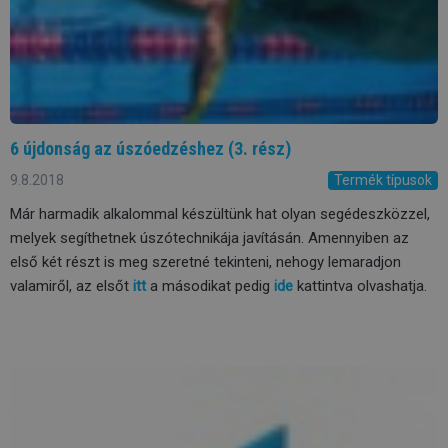
6 újdonság az úszóedzéshez (3. rész)
9.8.2018
Termék típusok
Már harmadik alkalommal készültünk hat olyan segédeszközzel,
melyek segíthetnek úszótechnikája javításán. Amennyiben az
első két részt is meg szeretné tekinteni, nehogy lemaradjon
valamiről, az elsőt
itt
a másodikat pedig
ide
kattintva olvashatja.