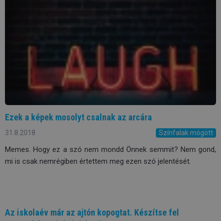
Ezek a képek mosolyt csalnak az arcára
31.8.2018
Színfalak mögött
Memes. Hogy ez a szó nem mondd Önnek semmit? Nem gond,
mi is csak nemrégiben értettem meg ezen szó jelentését.
Az iskolaév már az ajtón kopogtat. Készítse fel